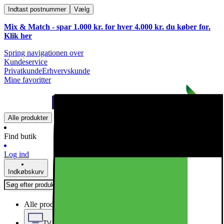
Indtast postnummer
Vælg
Mix & Match - spar 1.000 kr. for hver 4.000 kr. du køber for.
Klik
her
Spring navigationen over
Kundeservice
Privatkunde
Erhvervskunde
Mine favoritter
Alle produkter
Find butik
Log ind
Indkøbskurv
Alle produkter
TV, Lyd & Smart Home