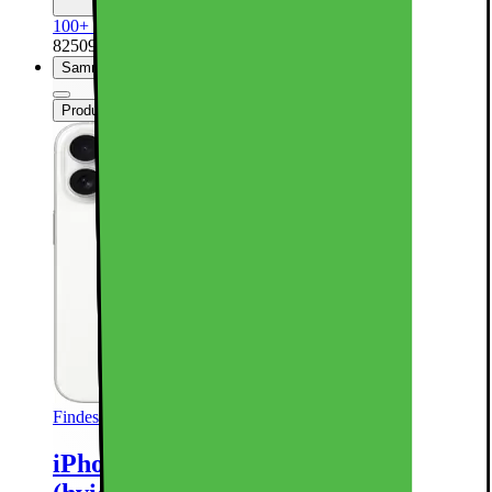
100+ på lager online
| På lager i 48 varehus(e).
825094
Sammenlign
Produktdatablad
Findes i flere varianter
iPhone 16 – 5G smartphone 128GB