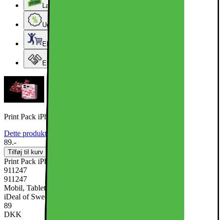
Lageroprydning
Ugens tilbud - og andre gode priser
Elgigantens Kundeklub
Elgiganten Erhverv
Print Pack iPhone 16 / 17 Bisous
Dette produkt er endnu ikke blevet bedømt.
0
89.-
Tilføj til kurv
Print Pack iPhone 16 / 17 Bisous
911247
911247
Mobil, Tablet & Smartwatch, Mobiltilbehør, Mobilcovers
iDeal of Sweden
89
DKK