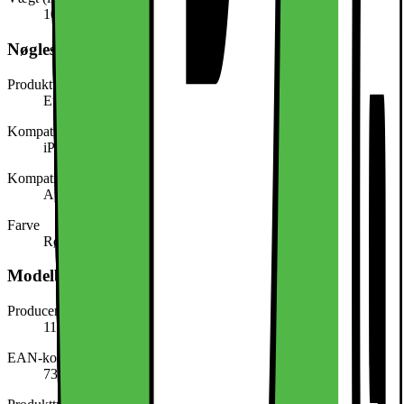
100,0 g
Nøglespecifikation
Produkttype
Etui til mobiltelefon
Kompatibel med (model/serie)
iPhone 16
Kompatibel med (mærke)
Apple
Farve
Rød
Modelbeskrivelse
Producentens varenummer
118146119
EAN-kode
7340225426784