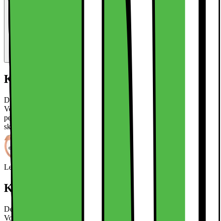
Kort om produktet
Det har aldrig været nemmere at specialtilpasse dit mobilcover.
Vores fantastiske Print Packs er indlæg, der er designet til at passe
perfekt mellem din telefon og et gennemsigtigt cover, så du kan
skabe et alsidigt og tilpasningsdygtigt look.
Læs mere om produktet
Leverandørens EcoVadis-score
Læs mere om EcoVadis
Kort om produktet
Det har aldrig været nemmere at specialtilpasse dit mobilcover.
Vores fantastiske Print Packs er indlæg, der er designet til at passe