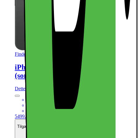
Findes i flere varianter
iPhone 16 – 5G smartphone 128GB
(sort)
Dette produkt er blevet bedømt til 4.8 ud af 5 stjerner.
4.8
2850
6,1“ Super Retina XDR-skærm
48MP hovedkamera + 12MP ultrawide kamera
Kraftfuld A18 Bionic CPU med 5G
5499.-
Tilgængelig med finansiering
Se månedspris