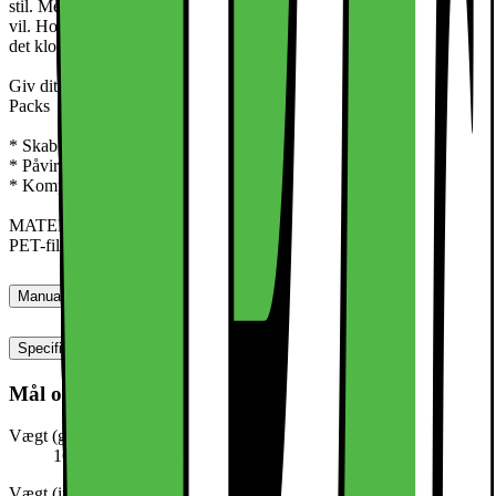
stil. Med et bredt udvalg af designs kan du nemt skifte look, når du
vil. Holdbare og lette – disse indlæg smykker dit cover uden at gøre
det klodset.
Giv dit mobilcover et personligt touch med vores smukke Print
Packs
* Skab et unikt look til dit mobilcover
* Påvirker ikke MagSafe eller trådløs opladning
* Kompatibel med gennemsigtige covers og frame cases
MATERIALER
PET-film
Manualer, downloads, garanti og support
Specifikationer
Mål og vægt
Vægt (g)
10
Vægt (inkl. emballage)