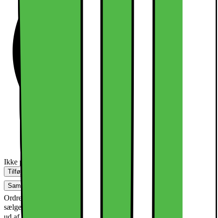
Ikke på lager i butik
Tilføj til kurv
Sammenlign
Gem
Ønskeskyen
Ordre, retur og reklamationer håndteres af sælger - læs om denne
sælger:
Dette produkt er blevet bedømt til 1
IDEAL OF SWEDEN DK
ud af 5 stjerner.
1
1