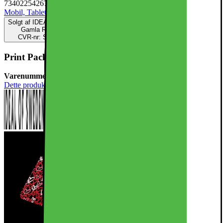
7340225426784
Mobil, Tablet & Smartwatch
Mobiltilbehør
Mobilcovers
Solgt af
IDEAL OF SWEDEN DK
Gamla Rådstuggatan 33
CVR-nr: SE556889799401
Print Pack iPhone 16 / 17 Bisous
Varenummer:
911247
Dette produkt er endnu ikke blevet bedømt.
0