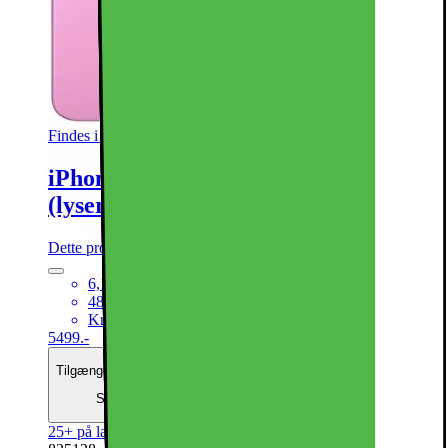
Findes i flere varianter
iPhone 16 – 5G smartphone 128GB
(lyserød)
Dette produkt er blevet bedømt til 4.8 ud af 5 stjerner.
4.8
2850
6,1“ Super Retina XDR-skærm
48MP hovedkamera + 12MP ultrawide kamera
Kraftfuld A18 Bionic CPU med 5G
5499.-
Tilgængelig med finansiering
Se månedspris
25+ på lager online
| På lager i 48 varehus(e).