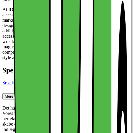
At IDEAL OF SWEDEN, you'll find stylish and functional mobile
accessories for many of the most popular phone models on the
market. Our products are made from carefully selected materials and
designed with both appearance and functionality in mind. In
addition to phone cases, we offer a wide range of bags and mobile
accessories, such as screen protectors, phone rings, holders,
wristlets, phone straps, and card holders. Many of our products are
magnetic for easier use or have other features like MagSafe
compatibility. At IDEAL OF SWEDEN, there's something for every
style and taste.
Specifikationer
Se alle specifikationer
Mere om produktet
Det har aldrig været nemmere at specialtilpasse dit mobilcover.
Vores fantastiske Print Packs er indlæg, der er designet til at passe
perfekt mellem din telefon og et gennemsigtigt cover, så du kan
skabe et alsidigt og tilpasningsdygtigt look. Hvert sæt indeholder to
indlæg, hvilket giver dig endnu flere muligheder for at opdatere din