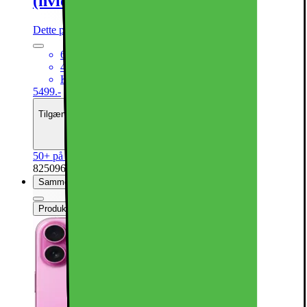
(hvid)
Dette produkt er blevet bedømt til 4.8 ud af 5 stjerner.
4.8
2850
6,1“ Super Retina XDR-skærm
48MP hovedkamera + 12MP ultrawide kamera
Kraftfuld A18 Bionic CPU med 5G
5499.-
Tilgængelig med finansiering
Se månedspris
50+ på lager online
| På lager i 44 varehus(e).
825096
Sammenlign
Produktdatablad