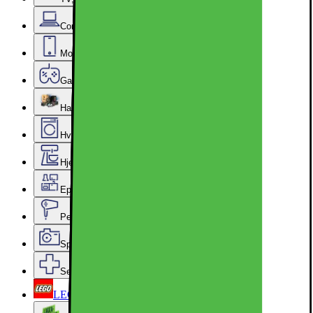
Computer & Kontor
Mobil, Tablet & Smartwatch
Gaming
Hardware
Hvidevarer
Hjem, Rengøring & Køkkenudstyr
Epoq køkken & bryggers
Personlig pleje, Skønhed & Velvære
Sport, Fritid & Hobby
Services & tilbehør
LEGO