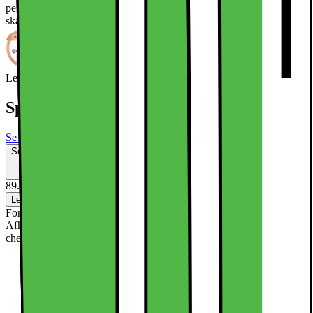
perfekt mellem din telefon og et gennemsigtigt cover, så du kan
skabe et alsidigt og tilpasningsdygtigt look.
Læs mere om produktet
Leverandørens EcoVadis-score
Læs mere om EcoVadis
Specifikationer
Se alle specifikationer
Solgt af
IDEAL OF SWEDEN DK
Gamla Rådstuggatan 33
CVR-nr: SE556889799401
89.-
Levering
Klik & Hent
Ikke tilgængelig
Forsendelse fra 19,-
Afhængig af område og kapacitet. Se alle leveringsmulighederne i
check-out