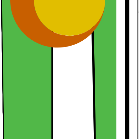
Kort om produktet
Det har aldrig været nemmere at specialtilpasse dit mobilcover.