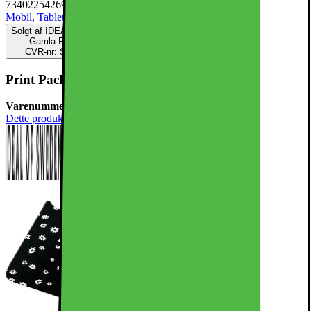
7340225426944
Mobil, Tablet & Smartwatch
Mobiltilbehør
Mobilcovers
Solgt af
IDEAL OF SWEDEN DK
Gamla Rådstuggatan 33
CVR-nr: SE556889799401
Print Pack iPhone 16 / 17 Ecru Noir
Varenummer:
947965
Dette produkt er endnu ikke blevet bedømt.
0