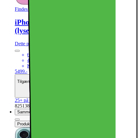
Findes i flere varianter
iPhone 16 – 5G smartphone 128GB
(lyserød)
Dette produkt er blevet bedømt til 4.8 ud af 5 stjerner.
4.8
2850
6,1“ Super Retina XDR-skærm
48MP hovedkamera + 12MP ultrawide kamera
Kraftfuld A18 Bionic CPU med 5G
5499.-
Tilgængelig med finansiering
Se månedspris
25+ på lager online
| På lager i 48 varehus(e).
825138
Sammenlign
Produktdatablad