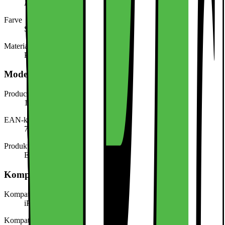
Apple
Farve
Sort
Materiale
Polyethylene
Modelbeskrivelse
Producentens varenummer
121810035
EAN-kode
7340225426944
Produkttype
Etui til mobiltelefon
Kompatibilitet
Kompatibel med (model/serie)
iPhone 16
Kompatibel med (mærke)