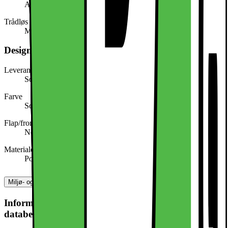
Apple
Trådløs opladningsteknologi
MagSafe-kompatibel
Design, form og placering
Leverandørens farve
Sort
Farve
Sort
Flap/frontcover
Nej
Materiale
Polyethylene
Miljø- og sikkerhedsoplysninger
Information om produktsikkerhed og
databehandling