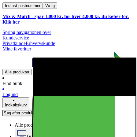
Indtast postnummer
Vælg
Mix & Match - spar 1.000 kr. for hver 4.000 kr. du køber for.
Klik
her
Spring navigationen over
Kundeservice
Privatkunde
Erhvervskunde
Mine favoritter
Alle produkter
Find butik
Log ind
Indkøbskurv
Alle produkter
TV, Lyd & Smart Home