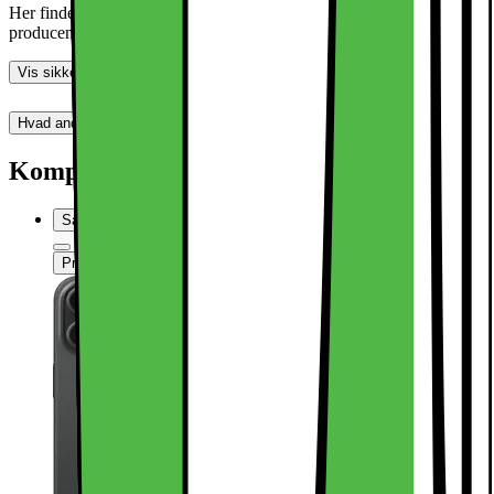
Her finder du information om generel produktsikkerhed og
producentinformation
Vis sikkerhedsoplysninger
Hvad andre synes (0)
Dette produkt er endnu ikke blevet bedømt.
0
Kompatibel med
Sammenlign
Produktdatablad