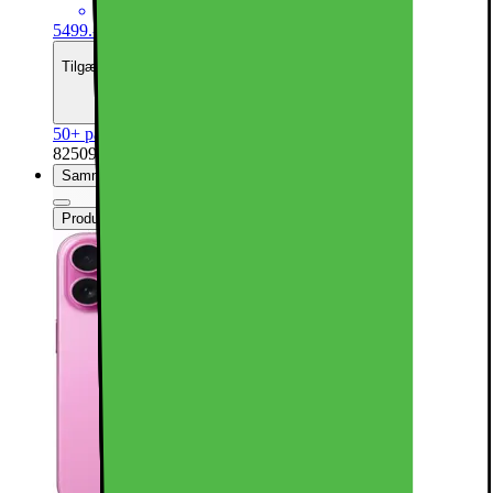
Kraftfuld A18 Bionic CPU med 5G
5499.-
Tilgængelig med finansiering
Se månedspris
50+ på lager online
| På lager i 44 varehus(e).
825096
Sammenlign
Produktdatablad