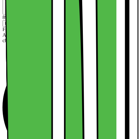
Solgt af
IDEAL OF SWEDEN DK
Gamla Rådstuggatan 33
CVR-nr: SE556889799401
89.-
Levering
Klik & Hent
Ikke tilgængelig
Forsendelse fra 19,-
Afhængig af område og kapacitet. Se alle leveringsmulighederne i
check-out