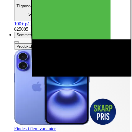
Tilgængelig med finansiering
Se månedspris
100+ på lager online
| På lager i 43 varehus(e).
825085
Sammenlign
Produktdatablad
Findes i flere varianter