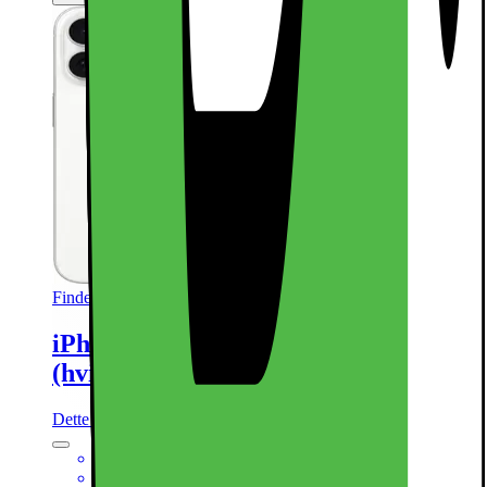
Findes i flere varianter
iPhone 16 – 5G smartphone 128GB
(hvid)
Dette produkt er blevet bedømt til 4.8 ud af 5 stjerner.
4.8
2850
6,1“ Super Retina XDR-skærm
48MP hovedkamera + 12MP ultrawide kamera