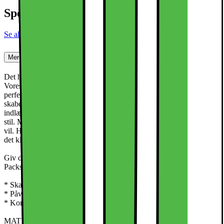
Specifikationer
Se alle specifikationer
Mere om produktet
Det har aldrig været nemmere at specialtilpasse dit mobilcover.
Vores fantastiske Print Packs er indlæg, der er designet til at passe
perfekt mellem din telefon og et gennemsigtigt cover, så du kan
skabe et alsidigt og tilpasningsdygtigt look. Hvert sæt indeholder to
indlæg, hvilket giver dig endnu flere muligheder for at opdatere din
stil. Med et bredt udvalg af designs kan du nemt skifte look, når du
vil. Holdbare og lette – disse indlæg smykker dit cover uden at gøre
det klodset.
Giv dit mobilcover et personligt touch med vores smukke Print
Packs
* Skab et unikt look til dit mobilcover
* Påvirker ikke MagSafe eller trådløs opladning
* Kompatibel med gennemsigtige covers og frame cases
MATERIALER