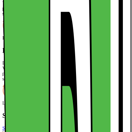
Vores fantastiske Print Packs er indlæg, der er designet til at passe
perfekt mellem din telefon og et gennemsigtigt cover, så du kan
skabe et alsidigt og tilpasningsdygtigt look.
Læs mere om produktet
Leverandørens EcoVadis-score
Læs mere om EcoVadis
Kort om produktet
Det har aldrig været nemmere at specialtilpasse dit mobilcover.
Vores fantastiske Print Packs er indlæg, der er designet til at passe
perfekt mellem din telefon og et gennemsigtigt cover, så du kan
skabe et alsidigt og tilpasningsdygtigt look.
Læs mere om produktet
Leverandørens EcoVadis-score
Læs mere om EcoVadis
Specifikationer
Se alle specifikationer