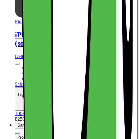
Findes i flere varianter
iPhone 16 – 5G smartphone 128GB
(sort)
Dette produkt er blevet bedømt til 4.8 ud af 5 stjerner.
4.8
2850
6,1“ Super Retina XDR-skærm
48MP hovedkamera + 12MP ultrawide kamera
Kraftfuld A18 Bionic CPU med 5G
5499.-
Tilgængelig med finansiering
Se månedspris
100+ på lager online
| På lager i 48 varehus(e).
825094
Sammenlign
Produktdatablad