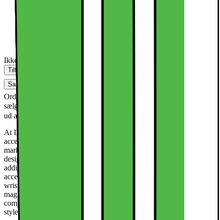
Ikke på lager i butik
Tilføj til kurv
Sammenlign
Gem
Ønskeskyen
Ordre, retur og reklamationer håndteres af sælger - læs om denne
sælger:
Dette produkt er blevet bedømt til 1
IDEAL OF SWEDEN DK
ud af 5 stjerner.
1
1
At IDEAL OF SWEDEN, you'll find stylish and functional mobile
accessories for many of the most popular phone models on the
market. Our products are made from carefully selected materials and
designed with both appearance and functionality in mind. In
addition to phone cases, we offer a wide range of bags and mobile
accessories, such as screen protectors, phone rings, holders,
wristlets, phone straps, and card holders. Many of our products are
magnetic for easier use or have other features like MagSafe
compatibility. At IDEAL OF SWEDEN, there's something for every
style and taste.