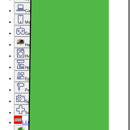
Computer & Kontor
Mobil, Tablet & Smartwatch
Gaming
Hardware
Hvidevarer
Hjem, Rengøring & Køkkenudstyr
Epoq køkken & bryggers
Personlig pleje, Skønhed & Velvære
Sport, Fritid & Hobby
Services & tilbehør
LEGO