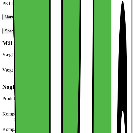
PET-film
Manualer, downloads, garanti og support
Specifikationer
Mål og vægt
Vægt (g)
10
Vægt (inkl. emballage)
100,0 g
Nøglespecifikation
Produkttype
Etui til mobiltelefon
Kompatibel med (model/serie)
iPhone 16
Kompatibel med (mærke)