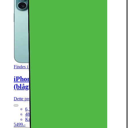
Findes i flere varianter
iPhone 16 – 5G smartphone 128GB
(blågrøn)
Dette produkt er blevet bedømt til 4.8 ud af 5 stjerner.
4.8
2850
6,1“ Super Retina XDR-skærm
48MP hovedkamera + 12MP ultrawide kamera
Kraftfuld A18 Bionic CPU med 5G
5499.-