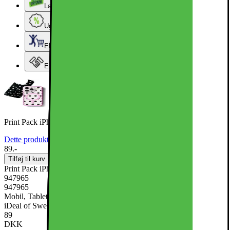
Lageroprydning
Ugens tilbud - og andre gode priser
Elgigantens Kundeklub
Elgiganten Erhverv
Print Pack iPhone 16 / 17 Ecru Noir
Dette produkt er endnu ikke blevet bedømt.
0
89.-
Tilføj til kurv
Print Pack iPhone 16 / 17 Ecru Noir
947965
947965
Mobil, Tablet & Smartwatch, Mobiltilbehør, Mobilcovers
iDeal of Sweden
89
DKK