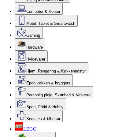
Computer & Kontor
Mobil, Tablet & Smartwatch
Gaming
Hardware
Hvidevarer
Hjem, Rengøring & Køkkenudstyr
Epoq køkken & bryggers
Personlig pleje, Skønhed & Velvære
Sport, Fritid & Hobby
Services & tilbehør
LEGO