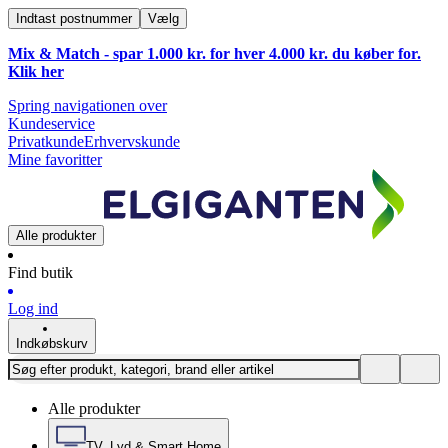
Indtast postnummer
Vælg
Mix & Match - spar 1.000 kr. for hver 4.000 kr. du køber for.
Klik
her
Spring navigationen over
Kundeservice
Privatkunde
Erhvervskunde
Mine favoritter
Alle produkter
Find butik
Log ind
Indkøbskurv
Alle produkter
TV, Lyd & Smart Home