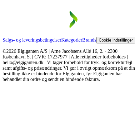
Salgs- og leveringsbetingelser
Kategorier
Brands
Cookie indstillinger
©2026 Elgiganten A/S | Arne Jacobsens Allé 16, 2. - 2300
København S. | CVR: 17237977 | Alle rettigheder forbeholdes |
hello@elgiganten.dk | Vi tager forbehold for tryk- og korrekturfejl
samt afgifts- og prisændringer. Vi gør i øvrigt opmærksom på at din
bestilling ikke er bindende for Elgiganten, før Elgiganten har
behandlet din ordre og sendt en bindende faktura.