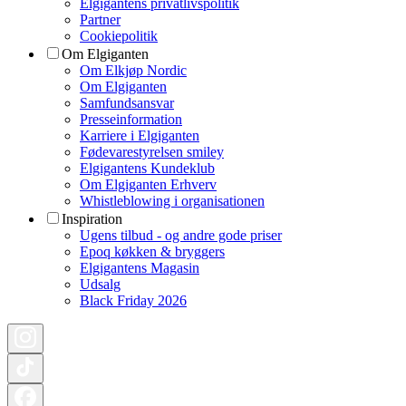
Elgigantens privatlivspolitik
Partner
Cookiepolitik
Om Elgiganten
Om Elkjøp Nordic
Om Elgiganten
Samfundsansvar
Presseinformation
Karriere i Elgiganten
Fødevarestyrelsen smiley
Elgigantens Kundeklub
Om Elgiganten Erhverv
Whistleblowing i organisationen
Inspiration
Ugens tilbud - og andre gode priser
Epoq køkken & bryggers
Elgigantens Magasin
Udsalg
Black Friday 2026