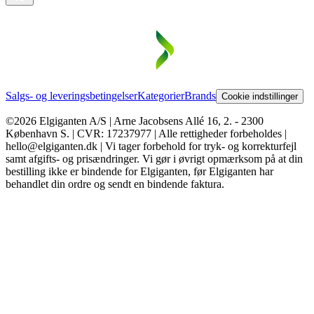
Salgs- og leveringsbetingelser
Kategorier
Brands
Cookie indstillinger
©2026 Elgiganten A/S | Arne Jacobsens Allé 16, 2. - 2300
København S. | CVR: 17237977 | Alle rettigheder forbeholdes |
hello@elgiganten.dk | Vi tager forbehold for tryk- og korrekturfejl
samt afgifts- og prisændringer. Vi gør i øvrigt opmærksom på at din
bestilling ikke er bindende for Elgiganten, før Elgiganten har
behandlet din ordre og sendt en bindende faktura.