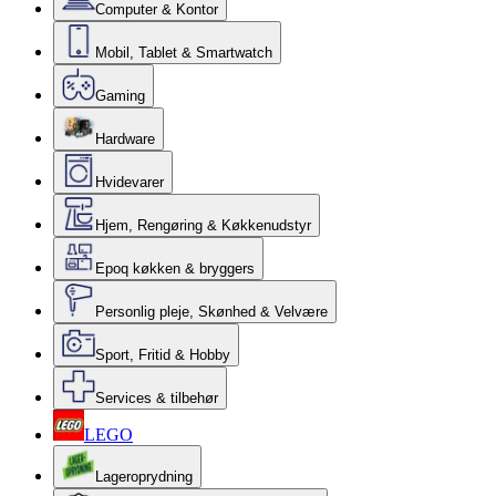
Computer & Kontor
Mobil, Tablet & Smartwatch
Gaming
Hardware
Hvidevarer
Hjem, Rengøring & Køkkenudstyr
Epoq køkken & bryggers
Personlig pleje, Skønhed & Velvære
Sport, Fritid & Hobby
Services & tilbehør
LEGO
Lageroprydning