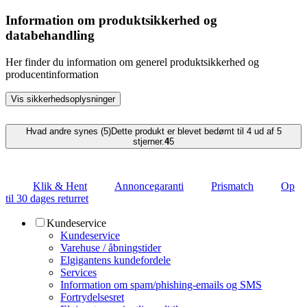
Information om produktsikkerhed og
databehandling
Her finder du information om generel produktsikkerhed og
producentinformation
Vis sikkerhedsoplysninger
Hvad andre synes (5)
Dette produkt er blevet bedømt til 4 ud af 5
stjerner.
4
5
Klik & Hent
Annoncegaranti
Prismatch
Op
til 30 dages returret
Kundeservice
Kundeservice
Varehuse / åbningstider
Elgigantens kundefordele
Services
Information om spam/phishing-emails og SMS
Fortrydelsesret