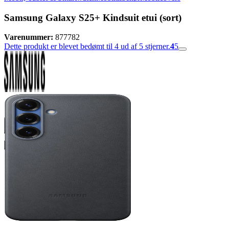
Samsung Galaxy S25+ Kindsuit etui (sort)
Varenummer:
877782
Dette produkt er blevet bedømt til 4 ud af 5 stjerner.
4
5