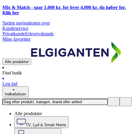
Mix & Match - spar 1.000 kr. for hver 4.000 kr. du køber for.
Klik
her
Spring navigationen over
Kundeservice
Privatkunde
Erhvervskunde
Mine favoritter
Alle produkter
Find butik
Log ind
Indkøbskurv
Alle produkter
TV, Lyd & Smart Home