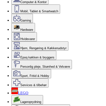
Computer & Kontor
Mobil, Tablet & Smartwatch
Gaming
Hardware
Hvidevarer
Hjem, Rengøring & Køkkenudstyr
Epoq køkken & bryggers
Personlig pleje, Skønhed & Velvære
Sport, Fritid & Hobby
Services & tilbehør
LEGO
Lageroprydning