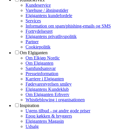
Kundeservice
Varehuse / åbningstider
Elgigantens kundefordele
Services
Information om spam/phishing-emails og SMS
Fortrydelsesret
Elgigantens privatlivspolitik
Partner
Cookiepolitik
Om Elgiganten
Om Elkjøp Nordic
Om Elgiganten
Samfundsansvar
Presseinformation
Karriere i Elgiganten
Fødevarestyrelsen smiley
Elgigantens Kundeklub
Om Elgiganten Erhverv
Whistleblowing i organisationen
Inspiration
Ugens tilbud - og andre gode priser
Epoq køkken & bryggers
Elgigantens Magasin
Udsalg