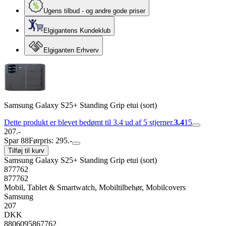
Ugens tilbud - og andre gode priser
Elgigantens Kundeklub
Elgiganten Erhverv
Samsung Galaxy S25+ Standing Grip etui (sort)
Dette produkt er blevet bedømt til 3.4 ud af 5 stjerner.
3.4
15
207.-
Spar 88
Førpris: 295.-
Tilføj til kurv
Samsung Galaxy S25+ Standing Grip etui (sort)
877762
877762
Mobil, Tablet & Smartwatch, Mobiltilbehør, Mobilcovers
Samsung
207
DKK
8806095867762