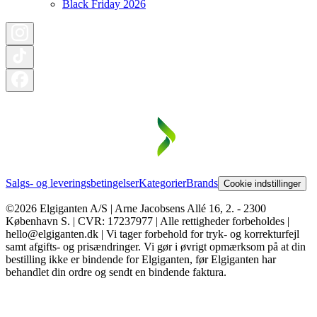
Black Friday 2026
Salgs- og leveringsbetingelser
Kategorier
Brands
Cookie indstillinger
©2026 Elgiganten A/S | Arne Jacobsens Allé 16, 2. - 2300
København S. | CVR: 17237977 | Alle rettigheder forbeholdes |
hello@elgiganten.dk | Vi tager forbehold for tryk- og korrekturfejl
samt afgifts- og prisændringer. Vi gør i øvrigt opmærksom på at din
bestilling ikke er bindende for Elgiganten, før Elgiganten har
behandlet din ordre og sendt en bindende faktura.