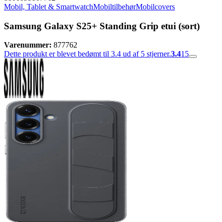
Mobil, Tablet & Smartwatch
Mobiltilbehør
Mobilcovers
Samsung Galaxy S25+ Standing Grip etui (sort)
Varenummer:
877762
Dette produkt er blevet bedømt til 3.4 ud af 5 stjerner.
3.4
15