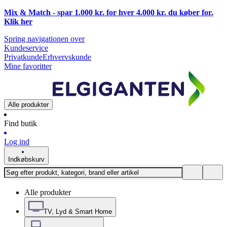
Mix & Match - spar 1.000 kr. for hver 4.000 kr. du køber for.
Klik
her
Spring navigationen over
Kundeservice
Privatkunde
Erhvervskunde
Mine favoritter
Alle produkter
Find butik
Log ind
Indkøbskurv
Alle produkter
TV, Lyd & Smart Home