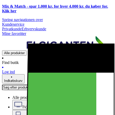
Mix & Match - spar 1.000 kr. for hver 4.000 kr. du køber for.
Klik
her
Spring navigationen over
Kundeservice
Privatkunde
Erhvervskunde
Mine favoritter
Alle produkter
Find butik
Log ind
Indkøbskurv
Alle produkter
TV, Lyd & Smart Home