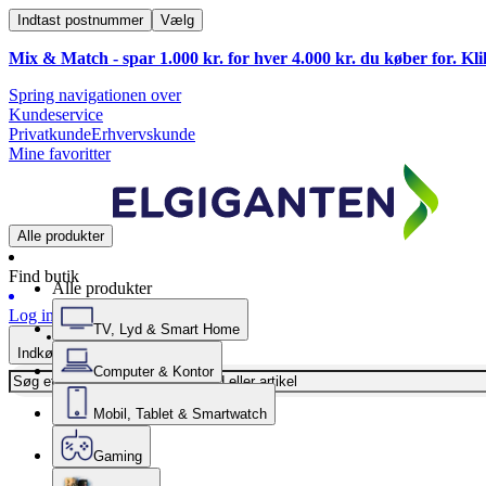
Indtast postnummer
Vælg
Mix & Match - spar 1.000 kr. for hver 4.000 kr. du køber for. Kl
Spring navigationen over
Kundeservice
Privatkunde
Erhvervskunde
Mine favoritter
Alle produkter
Find butik
Alle produkter
Log ind
TV, Lyd & Smart Home
Indkøbskurv
Computer & Kontor
Mobil, Tablet & Smartwatch
Gaming