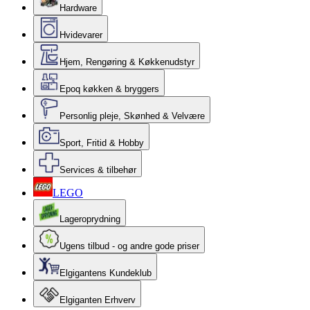
Hardware
Hvidevarer
Hjem, Rengøring & Køkkenudstyr
Epoq køkken & bryggers
Personlig pleje, Skønhed & Velvære
Sport, Fritid & Hobby
Services & tilbehør
LEGO
Lageroprydning
Ugens tilbud - og andre gode priser
Elgigantens Kundeklub
Elgiganten Erhverv