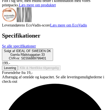
Flot i sig selv, men endnu bedre i kombination med vores
printpacks.
Læs mere om produktet
Leverandørens EcoVadis-score
Læs mere om EcoVadis
Specifikationer
Se alle specifikationer
Solgt af
IDEAL OF SWEDEN DK
Gamla Rådstuggatan 33
CVR-nr: SE556889799401
199.-
Levering
Klik & Hent
Ikke tilgængelig
Forsendelse fra 19,-
Afhængig af område og kapacitet. Se alle leveringsmulighederne i
check-out