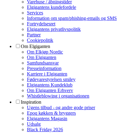
Varehuse / åbningstider
Elgigantens kundefordele
Services
Information om spam/phishing-emails og SMS
Fortrydelsesret
Elgigantens privatlivspolitik
Partner
Cookiepolitik
Om Elgiganten
Om Elkjøp Nordic
Om Elgiganten
Samfundsansvar
Presseinformation
Karriere i Elgiganten
Fødevarestyrelsen smiley
Elgigantens Kundeklub
Om Elgiganten Erhverv
Whistleblowing i organisationen
Inspiration
Ugens tilbud - og andre gode priser
Epoq køkken & bryggers
Elgigantens Magasin
Udsalg
Black Friday 2026