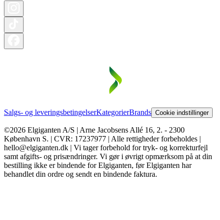
Salgs- og leveringsbetingelser
Kategorier
Brands
Cookie indstillinger
©2026 Elgiganten A/S | Arne Jacobsens Allé 16, 2. - 2300
København S. | CVR: 17237977 | Alle rettigheder forbeholdes |
hello@elgiganten.dk | Vi tager forbehold for tryk- og korrekturfejl
samt afgifts- og prisændringer. Vi gør i øvrigt opmærksom på at din
bestilling ikke er bindende for Elgiganten, før Elgiganten har
behandlet din ordre og sendt en bindende faktura.