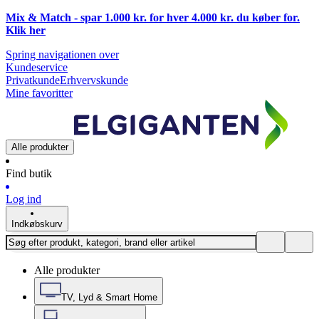
Mix & Match - spar 1.000 kr. for hver 4.000 kr. du køber for.
Klik
her
Spring navigationen over
Kundeservice
Privatkunde
Erhvervskunde
Mine favoritter
Alle produkter
Find butik
Log ind
Indkøbskurv
Alle produkter
TV, Lyd & Smart Home