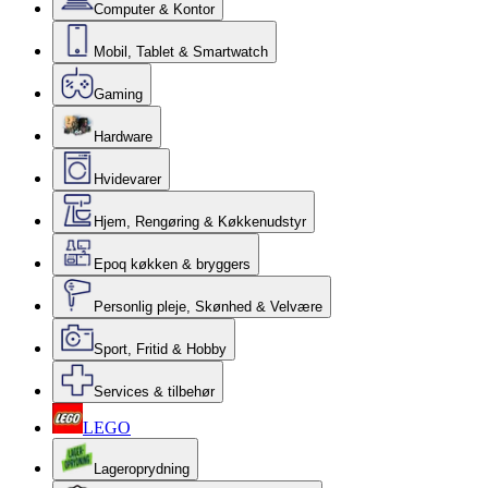
Computer & Kontor
Mobil, Tablet & Smartwatch
Gaming
Hardware
Hvidevarer
Hjem, Rengøring & Køkkenudstyr
Epoq køkken & bryggers
Personlig pleje, Skønhed & Velvære
Sport, Fritid & Hobby
Services & tilbehør
LEGO
Lageroprydning