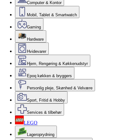
Computer & Kontor
Mobil, Tablet & Smartwatch
Gaming
Hardware
Hvidevarer
Hjem, Rengøring & Køkkenudstyr
Epoq køkken & bryggers
Personlig pleje, Skønhed & Velvære
Sport, Fritid & Hobby
Services & tilbehør
LEGO
Lageroprydning