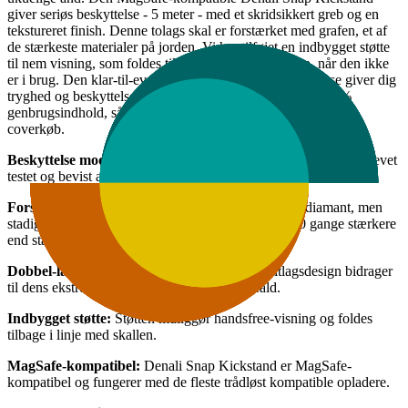
giver seriøs beskyttelse - 5 meter - med et skridsikkert greb og en
tekstureret finish. Denne tolags skal er forstærket med grafen, et af
de stærkeste materialer på jorden. Vi har tilføjet en indbygget støtte
til nem visning, som foldes tilbage i linje med skallen, når den ikke
er i brug. Den klar-til-eventyr Denali Snap Kickstand-case giver dig
tryghed og beskyttelse. Og den er fremstillet med op til 92%
genbrugsindhold, så du også kan føle dig godt tilpas med dit
coverkøb.
Beskyttelse mod fald på 5 meter:
Denali Snap Kickstand er blevet
testet og bevist at beskytte din telefon mod fald på op til 5 meter.
Forstærket med grafen:
Grafen er hårdere end en diamant, men
stadig mere elastisk end gummi, og den er op til 200 gange stærkere
end stål.
Dobbel-lags beskyttelse:
Denali Snaps dobbeltlagsdesign bidrager
til dens ekstreme 5-meters beskyttelse mod fald.
Indbygget støtte:
Støtten muliggør handsfree-visning og foldes
tilbage i linje med skallen.
MagSafe-kompatibel:
Denali Snap Kickstand er MagSafe-
kompatibel og fungerer med de fleste trådløst kompatible opladere.