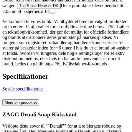
sælger:
Dette produkt er blevet bedømt til
The Stock Network DK
2.03 ud af 5 stjerner.
2
104
Velkommen til vores butik! Vi tilbyder et bredt udvalg af produkter
og mærker af høj kvalitet for at opfylde alle dine behov. TSG Lab er
en teknologivirksomhed, der gør det muligt for officielle forhandlere
og brands at distribuere deres produkter på markedspladser. Vi
fungerer som registreret forhandler og håndterer kundeservice. Vi
svarer på beskeder inden for ~6 timer. Hvis du er et brand og ønsker
at forstå, hvordan vi fungerer, dele nogle retningslinjer for selektiv
distribution med os, eller hvis du har andre henvendelser om dit
brand, bedes du gå til: https://bit.ly/disclaimer-for-brands.
Specifikationer
Se alle specifikationer
Mere om produktet
ZAGG Denali Snap Kickstand
Vi döpte dette cover til ""Denali"" for at ære bjergets robuste og
ukuelige ånd. Den MagSafe-kompatible Denali Snap Kickstand