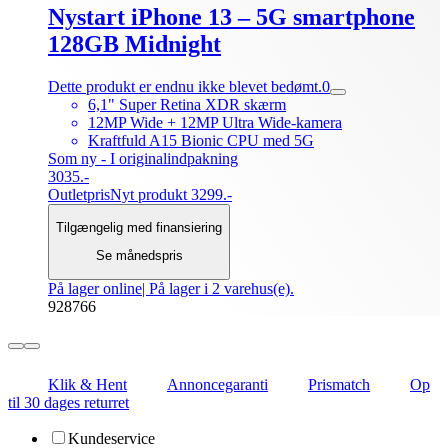
Nystart iPhone 13 – 5G smartphone
128GB Midnight
Dette produkt er endnu ikke blevet bedømt.
0
6,1" Super Retina XDR skærm
12MP Wide + 12MP Ultra Wide-kamera
Kraftfuld A15 Bionic CPU med 5G
Som ny - I originalindpakning
3035.-
Outletpris
Nyt produkt 3299.-
Tilgængelig med finansiering
Se månedspris
På lager online
| På lager i 2 varehus(e).
928766
Klik & Hent
Annoncegaranti
Prismatch
Op
til 30 dages returret
Kundeservice