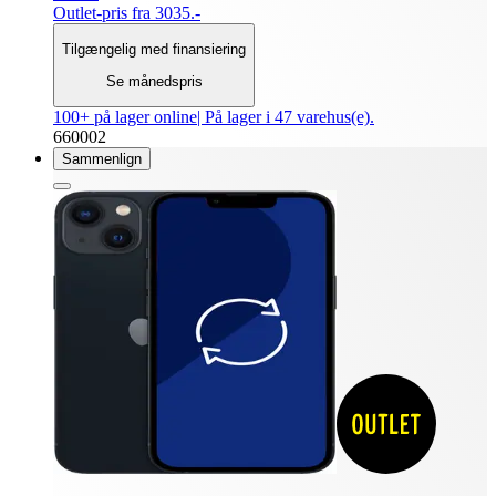
Outlet-pris fra 3035.-
Tilgængelig med finansiering
Se månedspris
100+ på lager online
| På lager i 47 varehus(e).
660002
Sammenlign