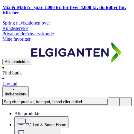
Mix & Match - spar 1.000 kr. for hver 4.000 kr. du køber for.
Klik
her
Spring navigationen over
Kundeservice
Privatkunde
Erhvervskunde
Mine favoritter
Alle produkter
Find butik
Log ind
Indkøbskurv
Alle produkter
TV, Lyd & Smart Home