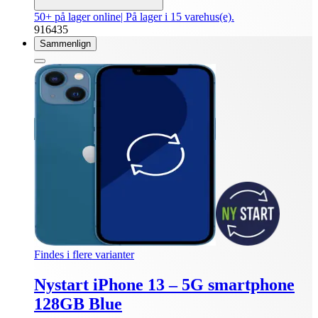
50+ på lager online
| På lager i 15 varehus(e).
916435
Sammenlign
Findes i flere varianter
Nystart iPhone 13 – 5G smartphone
128GB Blue