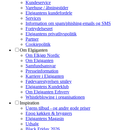
Kundeservice
Varehuse / åbningstider
Elgigantens kundefordele
Services
Information om spam/phishing-emails og SMS
Fortrydelsesret
Elgigantens privatlivspolitik
Partner
Cookiepolitik
Om Elgiganten
Om Elkjøp Nordic
Om Elgiganten
Samfundsansvar
Presseinformation
Karriere i Elgiganten
Fødevarestyrelsen smiley
Elgigantens Kundeklub
Om Elgiganten Erhverv
Whistleblowing i organisationen
Inspiration
Ugens tilbud - og andre gode priser
Epoq køkken & bryggers
Elgigantens Magasin
Udsalg
Black Friday 2026