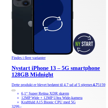
Findes i flere varianter
Nystart iPhone 13 – 5G smartphone
128GB Midnight
Dette produkt er blevet bedømt til 4.7 ud af 5 stjerner.
4.7
5159
6,1“ Super Retina XDR skærm
12MP Wide + 12MP Ultra Wide-kamera
Kraftfuld A15 Bionic CPU med 5G
3299.-