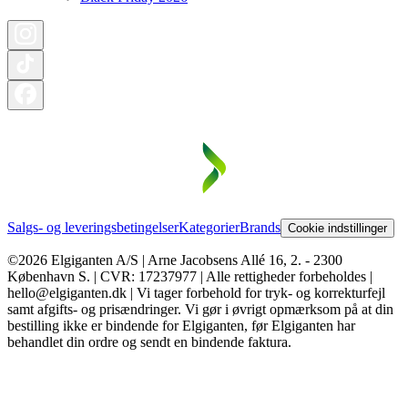
Salgs- og leveringsbetingelser
Kategorier
Brands
Cookie indstillinger
©2026 Elgiganten A/S | Arne Jacobsens Allé 16, 2. - 2300
København S. | CVR: 17237977 | Alle rettigheder forbeholdes |
hello@elgiganten.dk | Vi tager forbehold for tryk- og korrekturfejl
samt afgifts- og prisændringer. Vi gør i øvrigt opmærksom på at din
bestilling ikke er bindende for Elgiganten, før Elgiganten har
behandlet din ordre og sendt en bindende faktura.