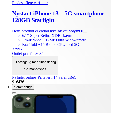
Findes i flere varianter
Nystart iPhone 13 – 5G smartphone
128GB Starlight
Dette produkt er endnu ikke blevet bedømt.
0
6,1“ Super Retina XDR skærm
12MP Wide + 12MP Ultra Wide-kamera
Kraftfuld A15 Bionic CPU med 5G
3299.-
Outlet-pris fra 3035.-
Tilgængelig med finansiering
Se månedspris
På lager online
| På lager i 14 varehus(e).
916436
Sammenlign