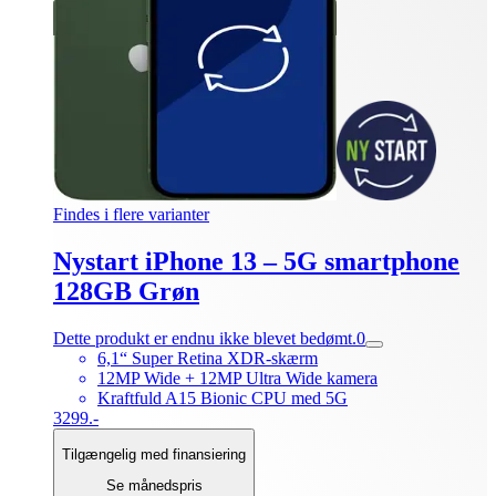
Findes i flere varianter
Nystart iPhone 13 – 5G smartphone
128GB Grøn
Dette produkt er endnu ikke blevet bedømt.
0
6,1“ Super Retina XDR-skærm
12MP Wide + 12MP Ultra Wide kamera
Kraftfuld A15 Bionic CPU med 5G
3299.-
Tilgængelig med finansiering
Se månedspris