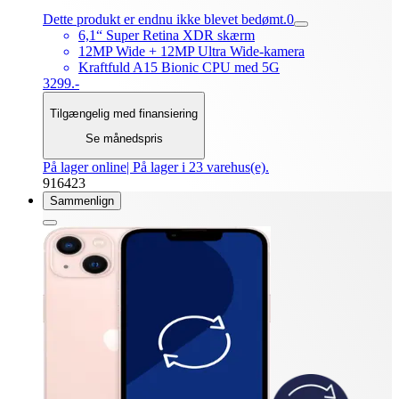
Dette produkt er endnu ikke blevet bedømt.
0
6,1“ Super Retina XDR skærm
12MP Wide + 12MP Ultra Wide-kamera
Kraftfuld A15 Bionic CPU med 5G
3299.-
Tilgængelig med finansiering
Se månedspris
På lager online
| På lager i 23 varehus(e).
916423
Sammenlign