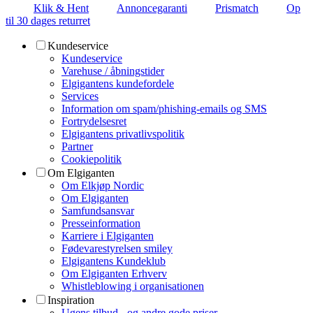
Klik & Hent
Annoncegaranti
Prismatch
Op
til 30 dages returret
Kundeservice
Kundeservice
Varehuse / åbningstider
Elgigantens kundefordele
Services
Information om spam/phishing-emails og SMS
Fortrydelsesret
Elgigantens privatlivspolitik
Partner
Cookiepolitik
Om Elgiganten
Om Elkjøp Nordic
Om Elgiganten
Samfundsansvar
Presseinformation
Karriere i Elgiganten
Fødevarestyrelsen smiley
Elgigantens Kundeklub
Om Elgiganten Erhverv
Whistleblowing i organisationen
Inspiration
Ugens tilbud - og andre gode priser