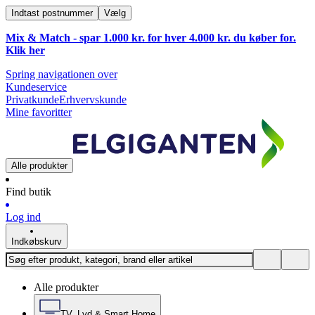
Indtast postnummer
Vælg
Mix & Match - spar 1.000 kr. for hver 4.000 kr. du køber for.
Klik
her
Spring navigationen over
Kundeservice
Privatkunde
Erhvervskunde
Mine favoritter
Alle produkter
Find butik
Log ind
Indkøbskurv
Alle produkter
TV, Lyd & Smart Home