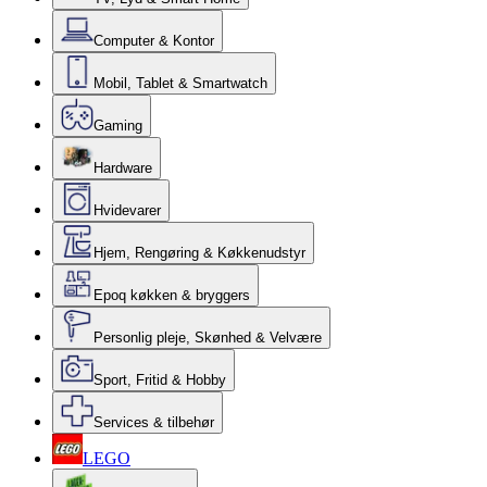
Computer & Kontor
Mobil, Tablet & Smartwatch
Gaming
Hardware
Hvidevarer
Hjem, Rengøring & Køkkenudstyr
Epoq køkken & bryggers
Personlig pleje, Skønhed & Velvære
Sport, Fritid & Hobby
Services & tilbehør
LEGO