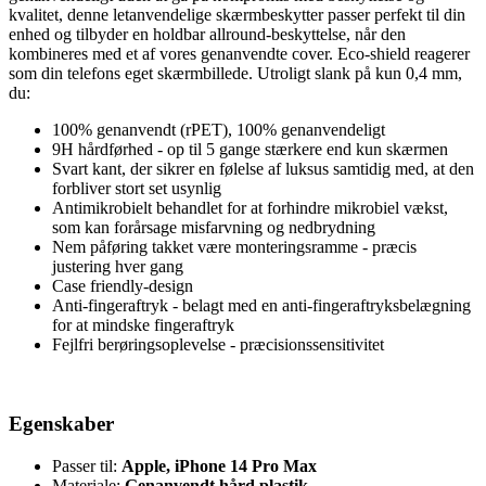
kvalitet, denne letanvendelige skærmbeskytter passer perfekt til din
enhed og tilbyder en holdbar allround-beskyttelse, når den
kombineres med et af vores genanvendte cover. Eco-shield reagerer
som din telefons eget skærmbillede. Utroligt slank på kun 0,4 mm,
du:
100% genanvendt (rPET), 100% genanvendeligt
9H hårdførhed - op til 5 gange stærkere end kun skærmen
Svart kant, der sikrer en følelse af luksus samtidig med, at den
forbliver stort set usynlig
Antimikrobielt behandlet for at forhindre mikrobiel vækst,
som kan forårsage misfarvning og nedbrydning
Nem påføring takket være monteringsramme - præcis
justering hver gang
Case friendly-design
Anti-fingeraftryk - belagt med en anti-fingeraftryksbelægning
for at mindske fingeraftryk
Fejlfri berøringsoplevelse - præcisionssensitivitet
Egenskaber
Passer til:
Apple, iPhone 14 Pro Max
Materiale:
Genanvendt hård plastik