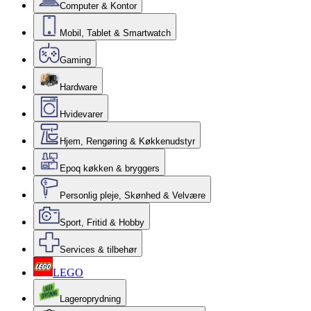
Computer & Kontor
Mobil, Tablet & Smartwatch
Gaming
Hardware
Hvidevarer
Hjem, Rengøring & Køkkenudstyr
Epoq køkken & bryggers
Personlig pleje, Skønhed & Velvære
Sport, Fritid & Hobby
Services & tilbehør
LEGO
Lageroprydning