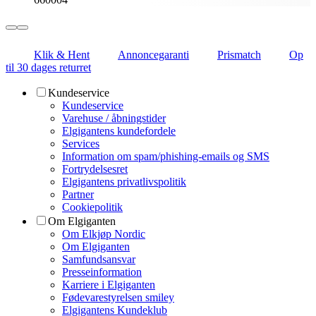
Klik & Hent
Annoncegaranti
Prismatch
Op
til 30 dages returret
Kundeservice
Kundeservice
Varehuse / åbningstider
Elgigantens kundefordele
Services
Information om spam/phishing-emails og SMS
Fortrydelsesret
Elgigantens privatlivspolitik
Partner
Cookiepolitik
Om Elgiganten
Om Elkjøp Nordic
Om Elgiganten
Samfundsansvar
Presseinformation
Karriere i Elgiganten
Fødevarestyrelsen smiley
Elgigantens Kundeklub