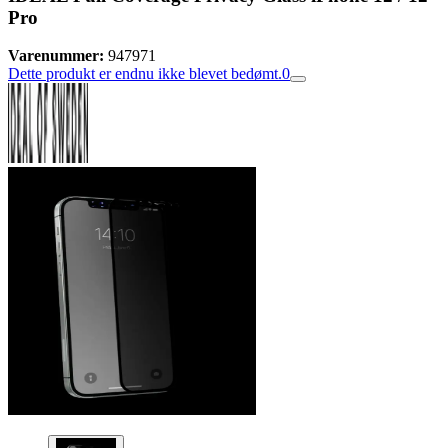
Pro
Varenummer:
947971
Dette produkt er endnu ikke blevet bedømt.
0