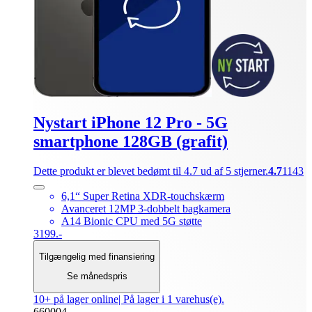
Nystart iPhone 12 Pro - 5G
smartphone 128GB (grafit)
Dette produkt er blevet bedømt til 4.7 ud af 5 stjerner.
4.7
1143
6,1“ Super Retina XDR-touchskærm
Avanceret 12MP 3-dobbelt bagkamera
A14 Bionic CPU med 5G støtte
3199.-
Tilgængelig med finansiering
Se månedspris
10+ på lager online
| På lager i 1 varehus(e).
660004