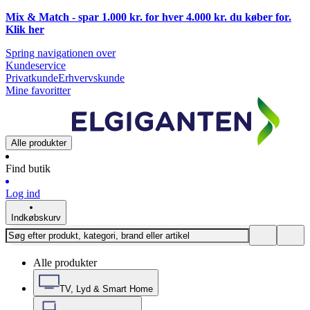
Mix & Match - spar 1.000 kr. for hver 4.000 kr. du køber for.
Klik
her
Spring navigationen over
Kundeservice
Privatkunde
Erhvervskunde
Mine favoritter
Alle produkter
Find butik
Log ind
Indkøbskurv
Alle produkter
TV, Lyd & Smart Home