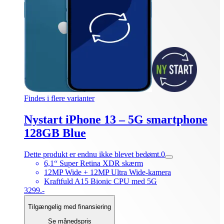
Findes i flere varianter
Nystart iPhone 13 – 5G smartphone
128GB Blue
Dette produkt er endnu ikke blevet bedømt.
0
6,1“ Super Retina XDR skærm
12MP Wide + 12MP Ultra Wide-kamera
Kraftfuld A15 Bionic CPU med 5G
3299.-
Tilgængelig med finansiering
Se månedspris