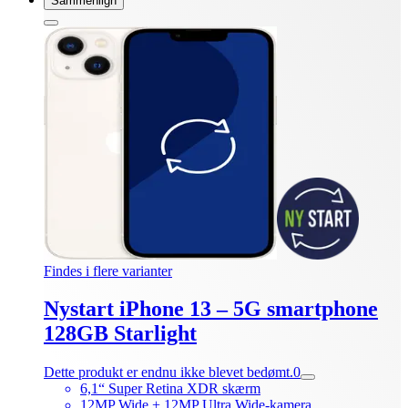
Sammenlign
Findes i flere varianter
Nystart iPhone 13 – 5G smartphone
128GB Starlight
Dette produkt er endnu ikke blevet bedømt.
0
6,1“ Super Retina XDR skærm
12MP Wide + 12MP Ultra Wide-kamera