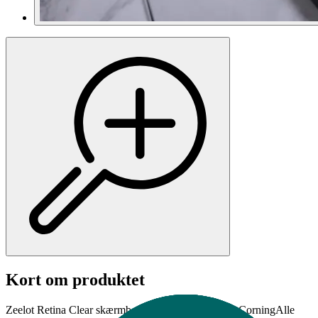
Kort om produktet
Zeelot Retina Clear skærmbeskyttelseUdviklet med CorningAlle