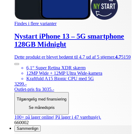
Findes i flere varianter
Nystart iPhone 13 – 5G smartphone
128GB Midnight
Dette produkt er blevet bedømt til 4.7 ud af 5 stjerner.
4.7
5159
6,1“ Super Retina XDR skærm
12MP Wide + 12MP Ultra Wide-kamera
Kraftfuld A15 Bionic CPU med 5G
3299.-
Outlet-pris fra 3035.-
Tilgængelig med finansiering
Se månedspris
100+ på lager online
| På lager i 47 varehus(e).
660002
Sammenlign