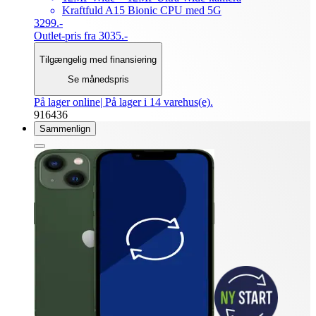
Kraftfuld A15 Bionic CPU med 5G
3299.-
Outlet-pris fra 3035.-
Tilgængelig med finansiering
Se månedspris
På lager online
| På lager i 14 varehus(e).
916436
Sammenlign