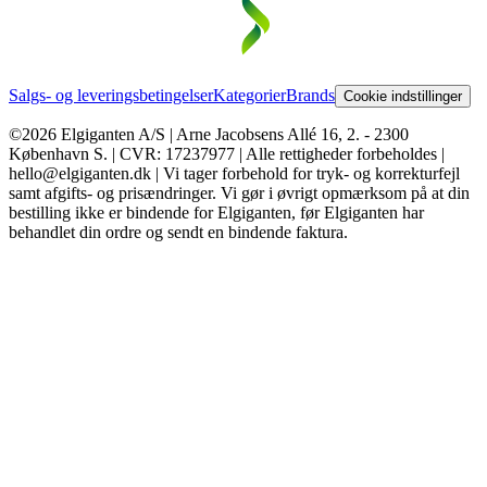
Salgs- og leveringsbetingelser
Kategorier
Brands
Cookie indstillinger
©2026 Elgiganten A/S | Arne Jacobsens Allé 16, 2. - 2300
København S. | CVR: 17237977 | Alle rettigheder forbeholdes |
hello@elgiganten.dk | Vi tager forbehold for tryk- og korrekturfejl
samt afgifts- og prisændringer. Vi gør i øvrigt opmærksom på at din
bestilling ikke er bindende for Elgiganten, før Elgiganten har
behandlet din ordre og sendt en bindende faktura.