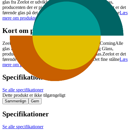
glas fra Zeelot er udviklet i samarbejde med Corning Glass,
producenten der er pioneren indenfor tempereret glas.Zeelot er det
førende glas på det asiatiske marked.Undgå støvDet fine stålne
Læs
mere om produktet
Kort om produktet
Zeelot Retina Clear skærmbeskyttelseUdviklet med CorningAlle
glas fra Zeelot er udviklet i samarbejde med Corning Glass,
producenten der er pioneren indenfor tempereret glas.Zeelot er det
førende glas på det asiatiske marked.Undgå støvDet fine stålne
Læs
mere om produktet
Specifikationer
Se alle specifikationer
Dette produkt er ikke tilgængeligt
Sammenlign
Gem
Specifikationer
Se alle specifikationer