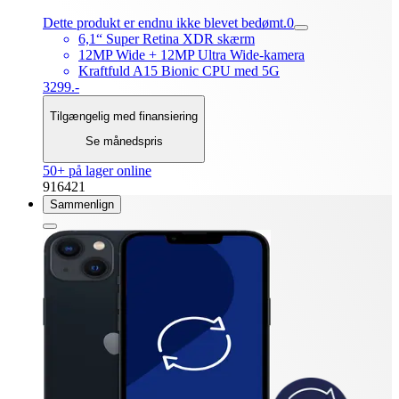
Dette produkt er endnu ikke blevet bedømt.
0
6,1“ Super Retina XDR skærm
12MP Wide + 12MP Ultra Wide-kamera
Kraftfuld A15 Bionic CPU med 5G
3299.-
Tilgængelig med finansiering
Se månedspris
50+ på lager online
916421
Sammenlign