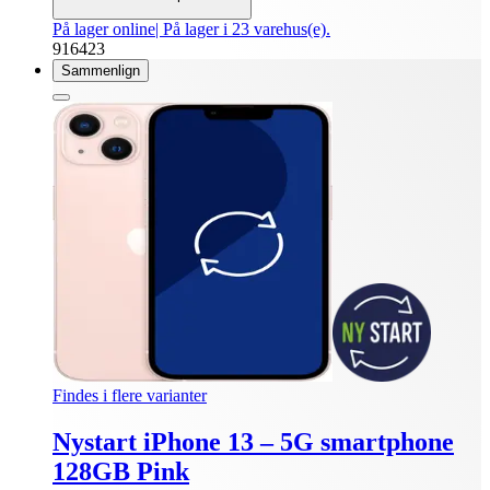
På lager online
| På lager i 23 varehus(e).
916423
Sammenlign
Findes i flere varianter
Nystart iPhone 13 – 5G smartphone
128GB Pink