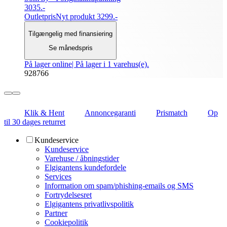
3035.-
Outletpris
Nyt produkt 3299.-
Tilgængelig med finansiering
Se månedspris
På lager online
| På lager i 1 varehus(e).
928766
Klik & Hent
Annoncegaranti
Prismatch
Op
til 30 dages returret
Kundeservice
Kundeservice
Varehuse / åbningstider
Elgigantens kundefordele
Services
Information om spam/phishing-emails og SMS
Fortrydelsesret
Elgigantens privatlivspolitik
Partner
Cookiepolitik