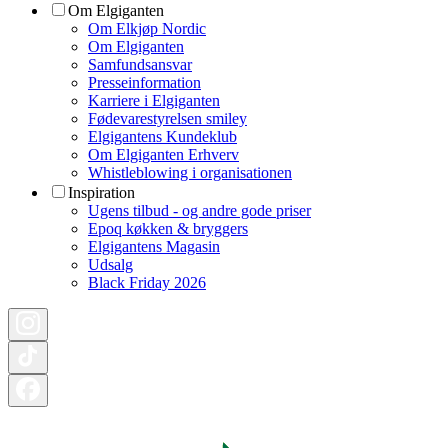
Om Elgiganten
Om Elkjøp Nordic
Om Elgiganten
Samfundsansvar
Presseinformation
Karriere i Elgiganten
Fødevarestyrelsen smiley
Elgigantens Kundeklub
Om Elgiganten Erhverv
Whistleblowing i organisationen
Inspiration
Ugens tilbud - og andre gode priser
Epoq køkken & bryggers
Elgigantens Magasin
Udsalg
Black Friday 2026