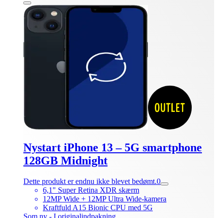
Nystart iPhone 13 – 5G smartphone
128GB Midnight
Dette produkt er endnu ikke blevet bedømt.
0
6,1" Super Retina XDR skærm
12MP Wide + 12MP Ultra Wide-kamera
Kraftfuld A15 Bionic CPU med 5G
Som ny - I originalindpakning