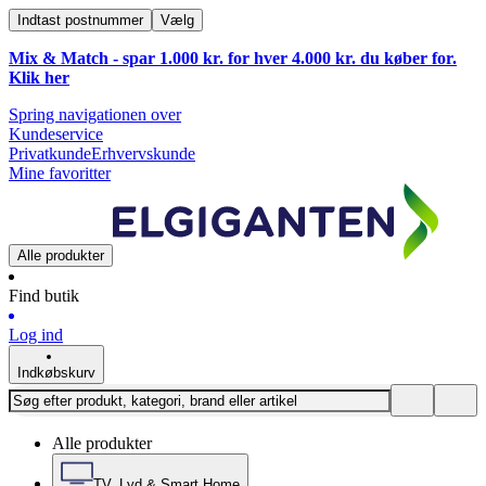
Indtast postnummer
Vælg
Mix & Match - spar 1.000 kr. for hver 4.000 kr. du køber for.
Klik
her
Spring navigationen over
Kundeservice
Privatkunde
Erhvervskunde
Mine favoritter
Alle produkter
Find butik
Log ind
Indkøbskurv
Alle produkter
TV, Lyd & Smart Home