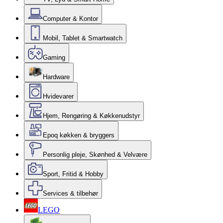
Computer & Kontor
Mobil, Tablet & Smartwatch
Gaming
Hardware
Hvidevarer
Hjem, Rengøring & Køkkenudstyr
Epoq køkken & bryggers
Personlig pleje, Skønhed & Velvære
Sport, Fritid & Hobby
Services & tilbehør
LEGO