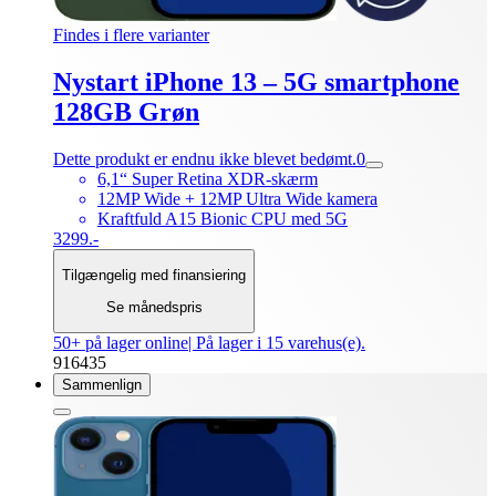
Findes i flere varianter
Nystart iPhone 13 – 5G smartphone
128GB Grøn
Dette produkt er endnu ikke blevet bedømt.
0
6,1“ Super Retina XDR-skærm
12MP Wide + 12MP Ultra Wide kamera
Kraftfuld A15 Bionic CPU med 5G
3299.-
Tilgængelig med finansiering
Se månedspris
50+ på lager online
| På lager i 15 varehus(e).
916435
Sammenlign