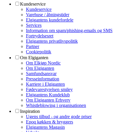
Kundeservice
Kundeservice
Varehuse / åbningstider
Elgigantens kundefordele
Services
Information om spam/phishing-emails og SMS
Fortrydelsesret
Elgigantens privatlivspolitik
Partner
Cookiepolitik
Om Elgiganten
Om Elkjøp Nordic
Om Elgiganten
Samfundsansvar
Presseinformation
Karriere i Elgiganten
Fødevarestyrelsen smiley
Elgigantens Kundeklub
Om Elgiganten Erhverv
Whistleblowing i organisationen
Inspiration
Ugens tilbud - og andre gode priser
Epoq køkken & bryggers
Elgigantens Magasin