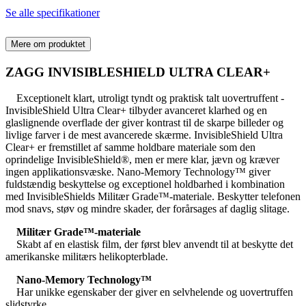
Se alle specifikationer
Mere om produktet
ZAGG INVISIBLESHIELD ULTRA CLEAR+
Exceptionelt klart, utroligt tyndt og praktisk talt uovertruffent -
InvisibleShield Ultra Clear+ tilbyder avanceret klarhed og en
glaslignende overflade der giver kontrast til de skarpe billeder og
livlige farver i de mest avancerede skærme. InvisibleShield Ultra
Clear+ er fremstillet af samme holdbare materiale som den
oprindelige InvisibleShield®, men er mere klar, jævn og kræver
ingen applikationsvæske. Nano-Memory Technology™ giver
fuldstændig beskyttelse og exceptionel holdbarhed i kombination
med InvisibleShields Militær Grade™-materiale. Beskytter telefonen
mod snavs, støv og mindre skader, der forårsages af daglig slitage.
Militær Grade™-materiale
Skabt af en elastisk film, der først blev anvendt til at beskytte det
amerikanske militærs helikopterblade.
Nano-Memory Technology™
Har unikke egenskaber der giver en selvhelende og uovertruffen
slidstyrke.