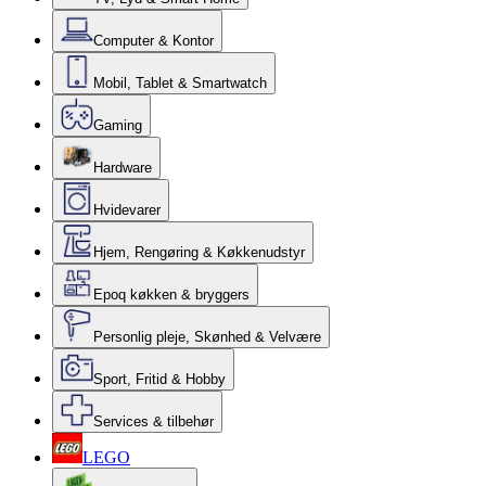
Computer & Kontor
Mobil, Tablet & Smartwatch
Gaming
Hardware
Hvidevarer
Hjem, Rengøring & Køkkenudstyr
Epoq køkken & bryggers
Personlig pleje, Skønhed & Velvære
Sport, Fritid & Hobby
Services & tilbehør
LEGO