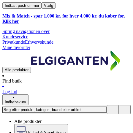
Indtast postnummer
Vælg
Mix & Match - spar 1.000 kr. for hver 4.000 kr. du køber for.
Klik
her
Spring navigationen over
Kundeservice
Privatkunde
Erhvervskunde
Mine favoritter
Alle produkter
Find butik
Log ind
Indkøbskurv
Alle produkter
TV, Lyd & Smart Home