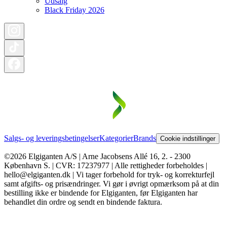
Udsalg
Black Friday 2026
Salgs- og leveringsbetingelser
Kategorier
Brands
Cookie indstillinger
©2026 Elgiganten A/S | Arne Jacobsens Allé 16, 2. - 2300
København S. | CVR: 17237977 | Alle rettigheder forbeholdes |
hello@elgiganten.dk | Vi tager forbehold for tryk- og korrekturfejl
samt afgifts- og prisændringer. Vi gør i øvrigt opmærksom på at din
bestilling ikke er bindende for Elgiganten, før Elgiganten har
behandlet din ordre og sendt en bindende faktura.