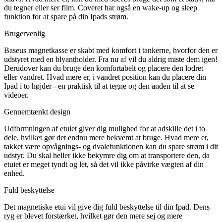
du tegner eller ser film. Coveret har også en wake-up og sleep
funktion for at spare på din Ipads strøm.
Brugervenlig
Baseus magnetkasse er skabt med komfort i tankerne, hvorfor den er
udstyret med en blyantholder. Fra nu af vil du aldrig miste dem igen!
Derudover kan du bruge den komfortabelt og placere den lodret
eller vandret. Hvad mere er, i vandret position kan du placere din
Ipad i to højder - en praktisk til at tegne og den anden til at se
videoer.
Gennemtænkt design
Udformningen af etuiet giver dig mulighed for at adskille det i to
dele, hvilket gør det endnu mere bekvemt at bruge. Hvad mere er,
takket være opvågnings- og dvalefunktionen kan du spare strøm i dit
udstyr. Du skal heller ikke bekymre dig om at transportere den, da
etuiet er meget tyndt og let, så det vil ikke påvirke vægten af din
enhed.
Fuld beskyttelse
Det magnetiske etui vil give dig fuld beskyttelse til din Ipad. Dens
ryg er blevet forstærket, hvilket gør den mere sej og mere