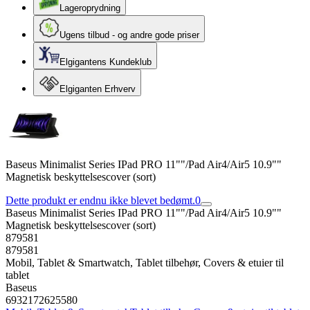
Lageroprydning
Ugens tilbud - og andre gode priser
Elgigantens Kundeklub
Elgiganten Erhverv
Baseus Minimalist Series IPad PRO 11""/Pad Air4/Air5 10.9""
Magnetisk beskyttelsescover (sort)
Dette produkt er endnu ikke blevet bedømt.
0
Baseus Minimalist Series IPad PRO 11""/Pad Air4/Air5 10.9""
Magnetisk beskyttelsescover (sort)
879581
879581
Mobil, Tablet & Smartwatch, Tablet tilbehør, Covers & etuier til
tablet
Baseus
6932172625580