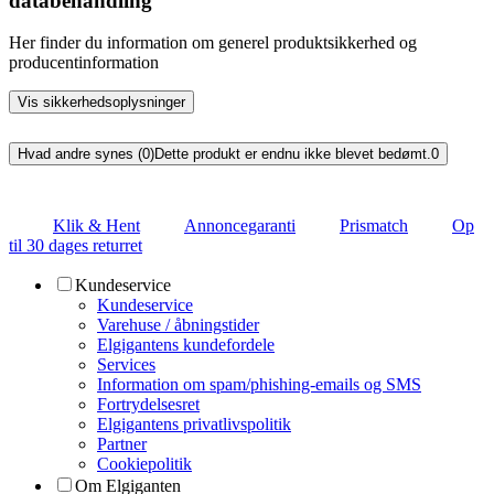
databehandling
Her finder du information om generel produktsikkerhed og
producentinformation
Vis sikkerhedsoplysninger
Hvad andre synes (0)
Dette produkt er endnu ikke blevet bedømt.
0
Klik & Hent
Annoncegaranti
Prismatch
Op
til 30 dages returret
Kundeservice
Kundeservice
Varehuse / åbningstider
Elgigantens kundefordele
Services
Information om spam/phishing-emails og SMS
Fortrydelsesret
Elgigantens privatlivspolitik
Partner
Cookiepolitik
Om Elgiganten