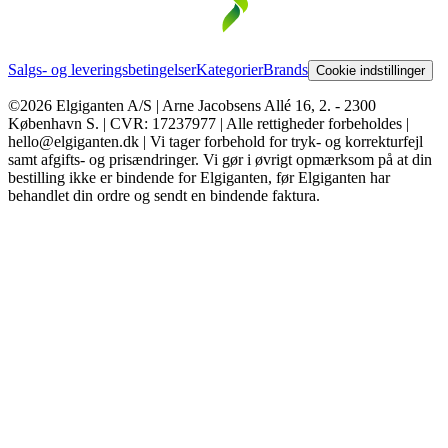
Salgs- og leveringsbetingelser
Kategorier
Brands
Cookie indstillinger
©2026 Elgiganten A/S | Arne Jacobsens Allé 16, 2. - 2300
København S. | CVR: 17237977 | Alle rettigheder forbeholdes |
hello@elgiganten.dk | Vi tager forbehold for tryk- og korrekturfejl
samt afgifts- og prisændringer. Vi gør i øvrigt opmærksom på at din
bestilling ikke er bindende for Elgiganten, før Elgiganten har
behandlet din ordre og sendt en bindende faktura.