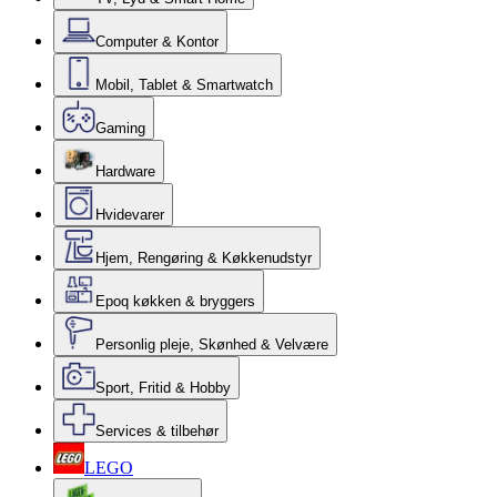
Computer & Kontor
Mobil, Tablet & Smartwatch
Gaming
Hardware
Hvidevarer
Hjem, Rengøring & Køkkenudstyr
Epoq køkken & bryggers
Personlig pleje, Skønhed & Velvære
Sport, Fritid & Hobby
Services & tilbehør
LEGO