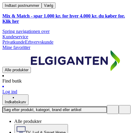
Indtast postnummer
Vælg
Mix & Match - spar 1.000 kr. for hver 4.000 kr. du køber for.
Klik
her
Spring navigationen over
Kundeservice
Privatkunde
Erhvervskunde
Mine favoritter
Alle produkter
Find butik
Log ind
Indkøbskurv
Alle produkter
TV, Lyd & Smart Home