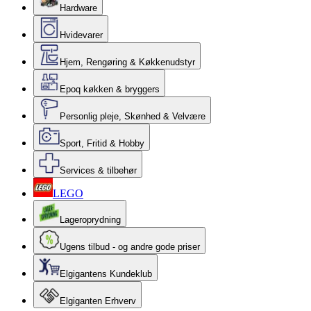
Hardware
Hvidevarer
Hjem, Rengøring & Køkkenudstyr
Epoq køkken & bryggers
Personlig pleje, Skønhed & Velvære
Sport, Fritid & Hobby
Services & tilbehør
LEGO
Lageroprydning
Ugens tilbud - og andre gode priser
Elgigantens Kundeklub
Elgiganten Erhverv