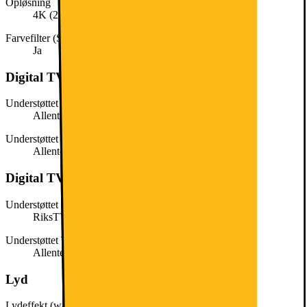
Opløsning
4K (2160p)
Farvefilter (Super QLED, QLED, QNED etc)
Ja
Digital TV (Danmark)
Understøttet TV-udbyder DK (DVB-S)
Allente
Understøttet TV-udbyder DK (DVB-C)
Allente
Digital TV (Norge)
Understøttet TV-udbyder NO (DVB-T)
RiksTV
Understøttet TV-udbyder NO (DVB-S)
Allente
Lyd
Lydeffekt (watt)