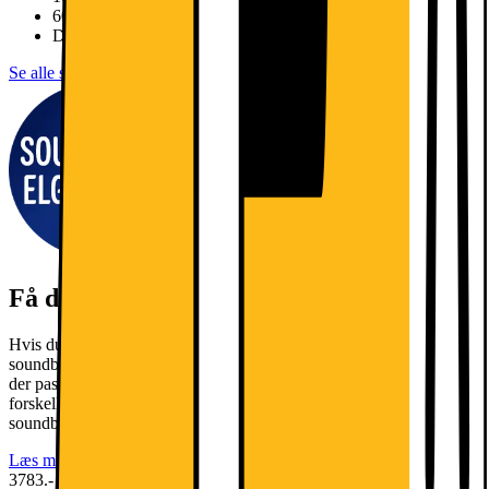
60Hz 4K|3x HDMI 2,0|eARC|ALLM
Dynamic QNED Color-100% farve volume
Se alle specifikationer
Få den bedste lyd til dit nye TV!
Hvis du ønsker at opgradere din TV-oplevelse, så kan du tilkøbe en
soundbar til dit TV. Klik på linket herunder og se, hvilken soundbar
der passer bedst til dig. Du kan også se vores soundbars i 3
forskellige klasser alt efter, hvor meget du ønsker at bruge din
soundbar til dit TV.
Læs mere
3783.-