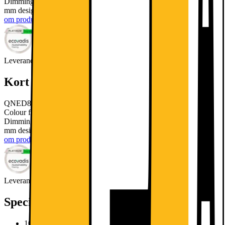
Dimming og HDR10 Pro optimerer hver scene, mens det slanke 29
mm design med justerbar fod passer perfekt i ethvert rum.
Læs mere
om produktet
Leverandørens EcoVadis-score
Læs mere om EcoVadis
Kort om produktet
QNED80 kombinerer α7 Gen 8 4K AI-processor og QNED evo
Colour for levende farver og stærk kontrast. Avanceret Local
Dimming og HDR10 Pro optimerer hver scene, mens det slanke 29
mm design med justerbar fod passer perfekt i ethvert rum.
Læs mere
om produktet
Leverandørens EcoVadis-score
Læs mere om EcoVadis
Specifikationer
100% farve volume, ~29mm tyndt design