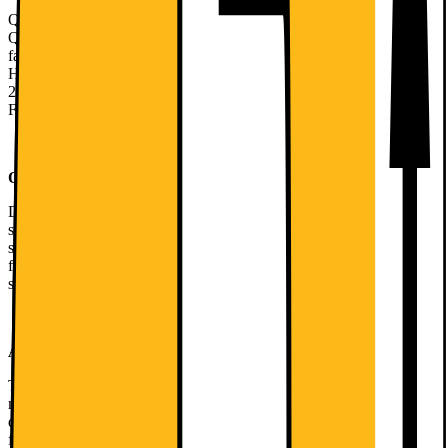
QNED80 kombinerer kraften i Gen 8 α7 4K AI-processoren med
QNED evo Colour Technology, hvilket giver levende og nøjagtig
farvegengivelse og fantastisk kontrast. Avanceret Local Dimming og
HDR10 Pro optimerer hver enkelt scene, mens det tynde design på
29 mm med fleksibel, justerbar fodhøjde passer ind i ethvert rum.
Fantastisk billedkvalitet. Fantastisk ydeevne. Fantastisk tilpasning.
QNED evo farveteknologi
Det betyder en kombination af α8 (Alpha 8) 4K AI-processoren,
skærm med høj billedhastighed og QNED farveoptimerende
skærmteknologi. Alle QNED evo TV'er er udstyret med disse
funktioner, hvilket garanterer 100 % farvevolument, og en betydelig
stigning i farverummet i forhold til sidste års model.
Avanceret Local Dimming
Takket være de nye og forbedrede lyskontrolalgoritmer opnås en
mere naturlig og præcis dæmpning, som giver øget kontrast og
dybde, samtidig med at blooming minimeres og sorte niveauer
fastholdes.