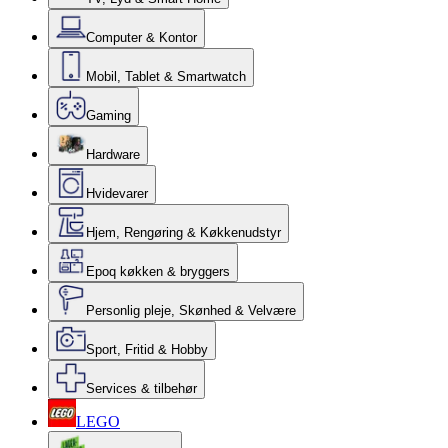
Computer & Kontor
Mobil, Tablet & Smartwatch
Gaming
Hardware
Hvidevarer
Hjem, Rengøring & Køkkenudstyr
Epoq køkken & bryggers
Personlig pleje, Skønhed & Velvære
Sport, Fritid & Hobby
Services & tilbehør
LEGO