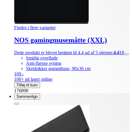
Findes i flere varianter
NOS gamingmusemåtte (XXL)
Dette produkt er blevet bedømt til 4.4 ud af 5 stjerner.
4.4
18
Smidig overflade
Anti-flænse syning
Skridsikker gummibase, 90x36 cm
169.-
100+ på lager online
Tilføj til kurv
176898
Sammenlign