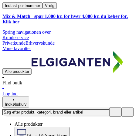
Indtast postnummer
Vælg
Mix & Match - spar 1.000 kr. for hver 4.000 kr. du køber for.
Klik
her
Spring navigationen over
Kundeservice
Privatkunde
Erhvervskunde
Mine favoritter
Alle produkter
Find butik
Log ind
Indkøbskurv
Alle produkter
TV, Lyd & Smart Home