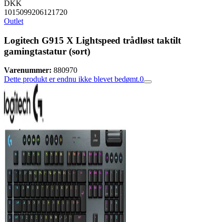
DKK
1015099206121720
Outlet
Logitech G915 X Lightspeed trådløst taktilt
gamingtastatur (sort)
Varenummer:
880970
Dette produkt er endnu ikke blevet bedømt.
0