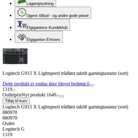
Lageroprydning
Ugens tilbud - og andre gode priser
Elgigantens Kundeklub
Elgiganten Erhverv
Logitech G915 X Lightspeed trådløst taktilt gamingtastatur (sort)
Dette produkt er endnu ikke blevet bedømt.
0
1319.-
Outletpris
Nyt produkt 1649.-
Tilføj til kurv
Logitech G915 X Lightspeed trådløst taktilt gamingtastatur (sort)
880970
880970
Outlet
Logitech G
1319