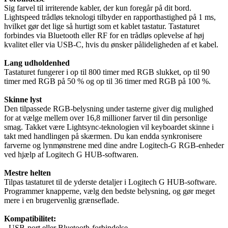
Sig farvel til irriterende kabler, der kun foregår på dit bord.
Lightspeed trådløs teknologi tilbyder en rapporthastighed på 1 ms,
hvilket gør det lige så hurtigt som et kablet tastatur. Tastaturet
forbindes via Bluetooth eller RF for en trådløs oplevelse af høj
kvalitet eller via USB-C, hvis du ønsker pålideligheden af et kabel.
Lang udholdenhed
Tastaturet fungerer i op til 800 timer med RGB slukket, op til 90
timer med RGB på 50 % og op til 36 timer med RGB på 100 %.
Skinne lyst
Den tilpassede RGB-belysning under tasterne giver dig mulighed
for at vælge mellem over 16,8 millioner farver til din personlige
smag. Takket være Lightsync-teknologien vil keyboardet skinne i
takt med handlingen på skærmen. Du kan endda synkronisere
farverne og lynmønstrene med dine andre Logitech-G RGB-enheder
ved hjælp af Logitech G HUB-softwaren.
Mestre helten
Tilpas tastaturet til de yderste detaljer i Logitech G HUB-software.
Programmer knapperne, vælg den bedste belysning, og gør meget
mere i en brugervenlig grænseflade.
Kompatibilitet:
- USB-port eller Bluetooth-forbindelse