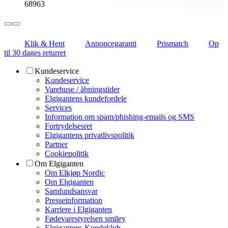
68963
Klik & Hent
Annoncegaranti
Prismatch
Op
til 30 dages returret
Kundeservice
Kundeservice
Varehuse / åbningstider
Elgigantens kundefordele
Services
Information om spam/phishing-emails og SMS
Fortrydelsesret
Elgigantens privatlivspolitik
Partner
Cookiepolitik
Om Elgiganten
Om Elkjøp Nordic
Om Elgiganten
Samfundsansvar
Presseinformation
Karriere i Elgiganten
Fødevarestyrelsen smiley
Elgigantens Kundeklub