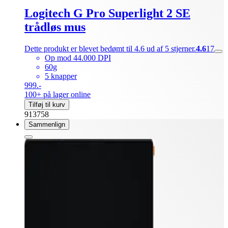
Logitech G Pro Superlight 2 SE
trådløs mus
Dette produkt er blevet bedømt til 4.6 ud af 5 stjerner.
4.6
17
Op mod 44.000 DPI
60g
5 knapper
999.-
100+ på lager online
Tilføj til kurv
913758
Sammenlign