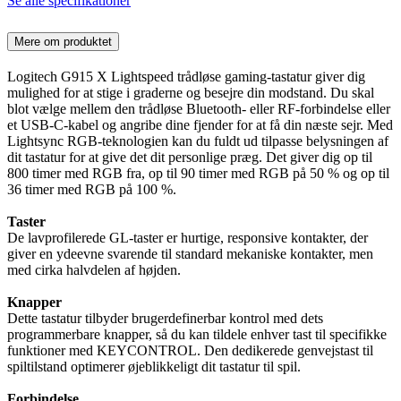
Se alle specifikationer
Mere om produktet
Logitech G915 X Lightspeed trådløse gaming-tastatur giver dig
mulighed for at stige i graderne og besejre din modstand. Du skal
blot vælge mellem den trådløse Bluetooth- eller RF-forbindelse eller
et USB-C-kabel og angribe dine fjender for at få din næste sejr. Med
Lightsync RGB-teknologien kan du fuldt ud tilpasse belysningen af
dit tastatur for at give det dit personlige præg. Det giver dig op til
800 timer med RGB fra, op til 90 timer med RGB på 50 % og op til
36 timer med RGB på 100 %.
Taster
De lavprofilerede GL-taster er hurtige, responsive kontakter, der
giver en ydeevne svarende til standard mekaniske kontakter, men
med cirka halvdelen af højden.
Knapper
Dette tastatur tilbyder brugerdefinerbar kontrol med dets
programmerbare knapper, så du kan tildele enhver tast til specifikke
funktioner med KEYCONTROL. Den dedikerede genvejstast til
spiltilstand optimerer øjeblikkeligt dit tastatur til spil.
Forbindelse