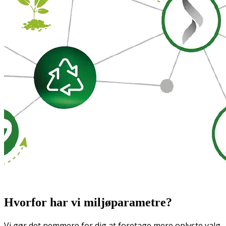
Hvorfor har vi miljøparametre?
Vi gør det nemmere for dig at foretage mere oplyste valg.