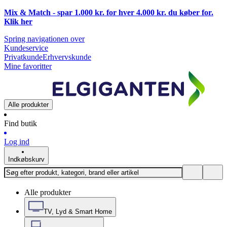
Mix & Match - spar 1.000 kr. for hver 4.000 kr. du køber for.
Klik
her
Spring navigationen over
Kundeservice
Privatkunde
Erhvervskunde
Mine favoritter
Alle produkter
Find butik
Log ind
Indkøbskurv
Alle produkter
TV, Lyd & Smart Home