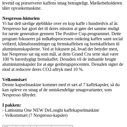
levetid og præserverer kaffens smag betragteligt. Mælkebeholderen
tåler opvaskemaskine.
Nespresso-historien
Vi har delt særlige øjeblikke over en kop kaffe i hundredvis af år.
Nespresso har gjort det til deres mission at gøre det samme muligt
for næste generation gennem The Positive Cup-programmet. Dette
program fokuserer på indkøbsprocessen omkring kaffen samt social
velfærd, klimaforandringer og fremskaffelsen og bortskaffelsen til
aluminiumskapslerne. Ved at fokusere på, hvad der betyder mest,
har Nespresso sat sig som mål, at dens Grand Cru serie skal være
100 % bæredygtigt fremskaffet. Desuden vil de indsamle brugte
aluminiumskapsler for at øge genbrugsprocenten. Desuden sigter de
mod at reducere deres CO2-aftryk med 10 %.
Velkomstsæt
Denne kapselmaskine kommer med et sæt af 7 kaffekapsler, så du
kan opleve en smag af de umiskendelige smagsvarianter, som
Nespresso tilbyder.
I pakken:
- Lattissima One NEW DeLonghi kaffekapselmaskine
- Velkomstsæt (7 Nespresso-kapsler)