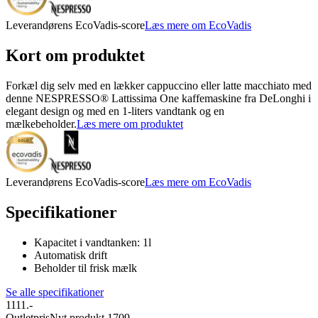
Leverandørens EcoVadis-score
Læs mere om EcoVadis
Kort om produktet
Forkæl dig selv med en lækker cappuccino eller latte macchiato med
denne NESPRESSO® Lattissima One kaffemaskine fra DeLonghi i
elegant design og med en 1-liters vandtank og en
mælkebeholder.
Læs mere om produktet
Leverandørens EcoVadis-score
Læs mere om EcoVadis
Specifikationer
Kapacitet i vandtanken: 1l
Automatisk drift
Beholder til frisk mælk
Se alle specifikationer
1111.-
Outletpris
Nyt produkt 1709.-