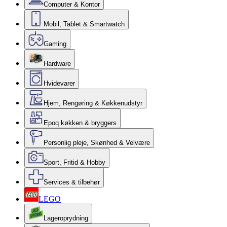
Computer & Kontor
Mobil, Tablet & Smartwatch
Gaming
Hardware
Hvidevarer
Hjem, Rengøring & Køkkenudstyr
Epoq køkken & bryggers
Personlig pleje, Skønhed & Velvære
Sport, Fritid & Hobby
Services & tilbehør
LEGO
Lageroprydning