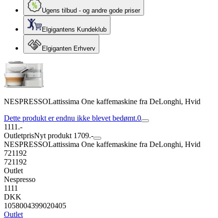
Ugens tilbud - og andre gode priser
Elgigantens Kundeklub
Elgiganten Erhverv
NESPRESSOLattissima One kaffemaskine fra DeLonghi, Hvid
Dette produkt er endnu ikke blevet bedømt.
0
1111.-
Outletpris
Nyt produkt 1709.-
NESPRESSOLattissima One kaffemaskine fra DeLonghi, Hvid
721192
721192
Outlet
Nespresso
1111
DKK
1058004399020405
Outlet