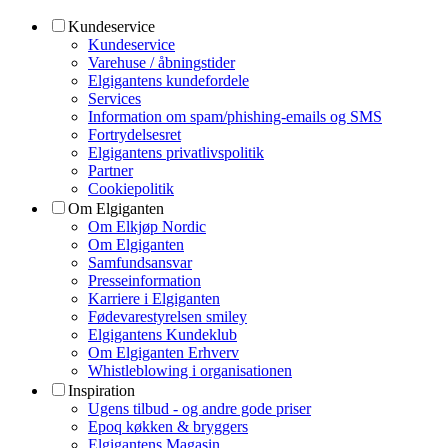
Kundeservice
Kundeservice
Varehuse / åbningstider
Elgigantens kundefordele
Services
Information om spam/phishing-emails og SMS
Fortrydelsesret
Elgigantens privatlivspolitik
Partner
Cookiepolitik
Om Elgiganten
Om Elkjøp Nordic
Om Elgiganten
Samfundsansvar
Presseinformation
Karriere i Elgiganten
Fødevarestyrelsen smiley
Elgigantens Kundeklub
Om Elgiganten Erhverv
Whistleblowing i organisationen
Inspiration
Ugens tilbud - og andre gode priser
Epoq køkken & bryggers
Elgigantens Magasin