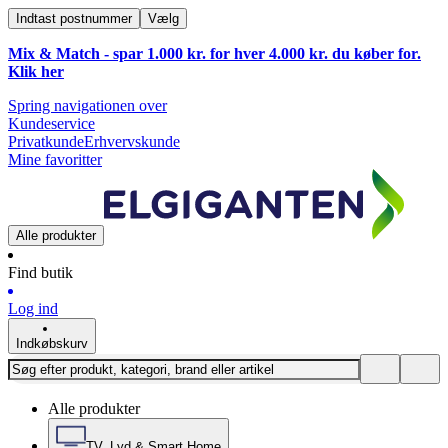
Indtast postnummer
Vælg
Mix & Match - spar 1.000 kr. for hver 4.000 kr. du køber for.
Klik
her
Spring navigationen over
Kundeservice
Privatkunde
Erhvervskunde
Mine favoritter
Alle produkter
Find butik
Log ind
Indkøbskurv
Alle produkter
TV, Lyd & Smart Home