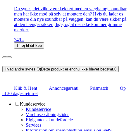
Du synes, det ville være lækkert med en væghængt soundbar,
men har ikke mod på selv at montere den? Hvis du lader os
montere din nye soundbar på væggen, kan du være sikker på,
at den hænger sikkert, lige, og at der ikke kommer grimme
mærker.
749.-
Tilføj til dit køb
Hvad andre synes (0)
Dette produkt er endnu ikke blevet bedømt.
0
Klik & Hent
Annoncegaranti
Prismatch
Op
til 30 dages returret
Kundeservice
Kundeservice
Varehuse / åbningstider
Elgigantens kundefordele
Services
Information om spam/phishing-emails og SMS