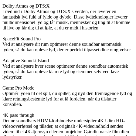
Dolby Atmos og DTS:X
Træd ind i Dolby Atmos og DTS:X's verden, der leverer en
fantastisk lyd fuld af fylde og dybde. Disse lydteknologier leverer
multidimensionel lyd og får musik, mennesker og ting til at komme
til live og får dig til at føle, at du er midt i historien.
SpaceFit Sound Pro
Ved at analysere dit rum optimerer denne soundbar automatisk
lyden, så du kan opleve lyd, der er perfekt tilpasset dine omgivelser.
Adaptive Sound-tilstand
Ved at analysere hver scene optimerer denne soundbar automatisk
lyden, så du kan opleve klarere lyd og stemmer selv ved lave
lydstyrker.
Game Pro Mode
Optimér lyden til det spil, du spiller, og nyd den fremragende lyd og
klare retningsbestemte lyd for at få fordelen, når du tilslutter
konsollen.
4K pass-through
Denne soundbars HDMI-forbindelse understøtter 4K Ultra HD-
videooverførsel og tillader, at originalt 4K-videoindhold sendes
videre til et 4K-fjernsyn eller en projektor. Gør din næste filmaften