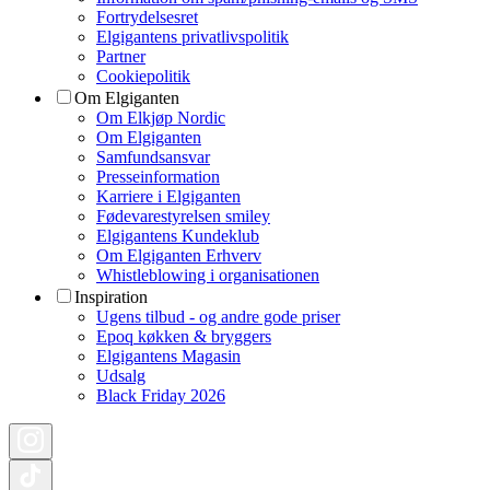
Fortrydelsesret
Elgigantens privatlivspolitik
Partner
Cookiepolitik
Om Elgiganten
Om Elkjøp Nordic
Om Elgiganten
Samfundsansvar
Presseinformation
Karriere i Elgiganten
Fødevarestyrelsen smiley
Elgigantens Kundeklub
Om Elgiganten Erhverv
Whistleblowing i organisationen
Inspiration
Ugens tilbud - og andre gode priser
Epoq køkken & bryggers
Elgigantens Magasin
Udsalg
Black Friday 2026