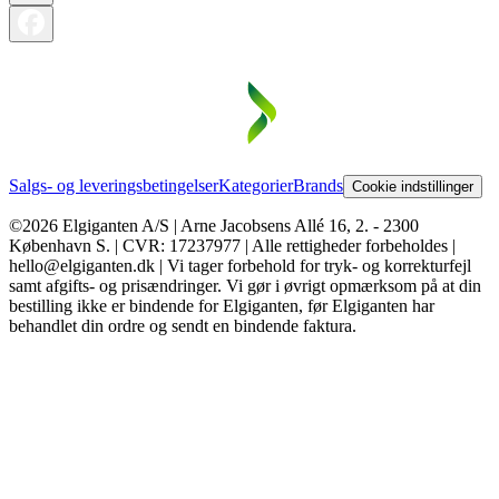
Salgs- og leveringsbetingelser
Kategorier
Brands
Cookie indstillinger
©2026 Elgiganten A/S | Arne Jacobsens Allé 16, 2. - 2300
København S. | CVR: 17237977 | Alle rettigheder forbeholdes |
hello@elgiganten.dk | Vi tager forbehold for tryk- og korrekturfejl
samt afgifts- og prisændringer. Vi gør i øvrigt opmærksom på at din
bestilling ikke er bindende for Elgiganten, før Elgiganten har
behandlet din ordre og sendt en bindende faktura.