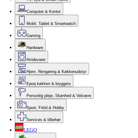
Computer & Kontor
Mobil, Tablet & Smartwatch
Gaming
Hardware
Hvidevarer
Hjem, Rengøring & Køkkenudstyr
Epoq køkken & bryggers
Personlig pleje, Skønhed & Velvære
Sport, Fritid & Hobby
Services & tilbehør
LEGO