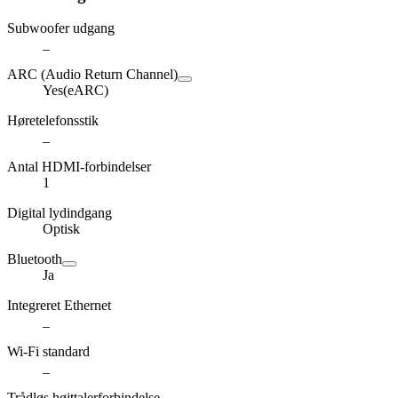
Subwoofer udgang
_
ARC (Audio Return Channel)
Yes(eARC)
Høretelefonsstik
_
Antal HDMI-forbindelser
1
Digital lydindgang
Optisk
Bluetooth
Ja
Integreret Ethernet
_
Wi-Fi standard
_
Trådløs højttalerforbindelse