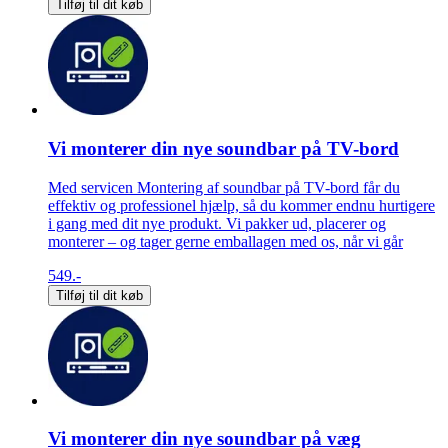
Tilføj til dit køb
Vi monterer din nye soundbar på TV-bord
Med servicen Montering af soundbar på TV-bord får du
effektiv og professionel hjælp, så du kommer endnu hurtigere
i gang med dit nye produkt. Vi pakker ud, placerer og
monterer – og tager gerne emballagen med os, når vi går
549.-
Tilføj til dit køb
Vi monterer din nye soundbar på væg