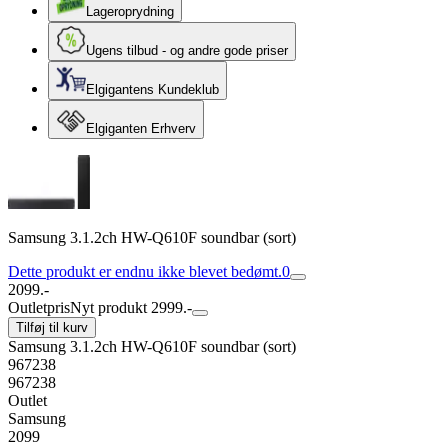
Lageroprydning
Ugens tilbud - og andre gode priser
Elgigantens Kundeklub
Elgiganten Erhverv
Samsung 3.1.2ch HW-Q610F soundbar (sort)
Dette produkt er endnu ikke blevet bedømt.
0
2099.-
Outletpris
Nyt produkt 2999.-
Tilføj til kurv
Samsung 3.1.2ch HW-Q610F soundbar (sort)
967238
967238
Outlet
Samsung
2099