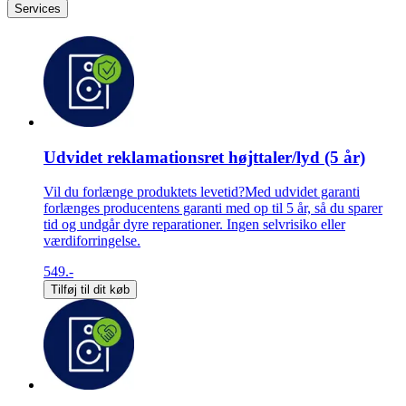
Services
Udvidet reklamationsret højttaler/lyd (5 år)
Vil du forlænge produktets levetid?Med udvidet garanti
forlænges producentens garanti med op til 5 år, så du sparer
tid og undgår dyre reparationer. Ingen selvrisiko eller
værdiforringelse.
549.-
Tilføj til dit køb