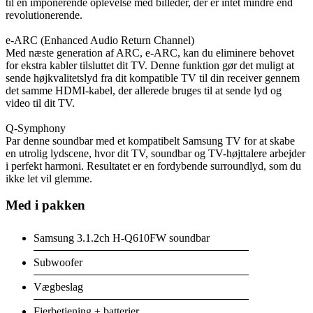
til en imponerende oplevelse med billeder, der er intet mindre end
revolutionerende.
e-ARC (Enhanced Audio Return Channel)
Med næste generation af ARC, e-ARC, kan du eliminere behovet
for ekstra kabler tilsluttet dit TV. Denne funktion gør det muligt at
sende højkvalitetslyd fra dit kompatible TV til din receiver gennem
det samme HDMI-kabel, der allerede bruges til at sende lyd og
video til dit TV.
Q-Symphony
Par denne soundbar med et kompatibelt Samsung TV for at skabe
en utrolig lydscene, hvor dit TV, soundbar og TV-højttalere arbejder
i perfekt harmoni. Resultatet er en fordybende surroundlyd, som du
ikke let vil glemme.
Med i pakken
Samsung 3.1.2ch H-Q610FW soundbar
Subwoofer
Vægbeslag
Fjerbetjening + batterier