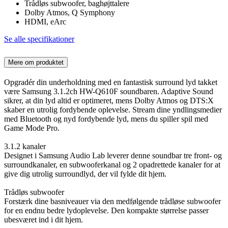
Trådløs subwoofer, baghøjttalere
Dolby Atmos, Q Symphony
HDMI, eArc
Se alle specifikationer
Mere om produktet
Opgradér din underholdning med en fantastisk surround lyd takket
være Samsung 3.1.2ch HW-Q610F soundbaren. Adaptive Sound
sikrer, at din lyd altid er optimeret, mens Dolby Atmos og DTS:X
skaber en utrolig fordybende oplevelse. Stream dine yndlingsmedier
med Bluetooth og nyd fordybende lyd, mens du spiller spil med
Game Mode Pro.
3.1.2 kanaler
Designet i Samsung Audio Lab leverer denne soundbar tre front- og
surroundkanaler, en subwooferkanal og 2 opadrettede kanaler for at
give dig utrolig surroundlyd, der vil fylde dit hjem.
Trådløs subwoofer
Forstærk dine basniveauer via den medfølgende trådløse subwoofer
for en endnu bedre lydoplevelse. Den kompakte størrelse passer
ubesværet ind i dit hjem.