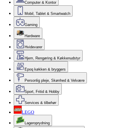
Computer & Kontor
Mobil, Tablet & Smartwatch
Gaming
Hardware
Hvidevarer
Hjem, Rengøring & Køkkenudstyr
Epoq køkken & bryggers
Personlig pleje, Skønhed & Velvære
Sport, Fritid & Hobby
Services & tilbehør
LEGO
Lageroprydning