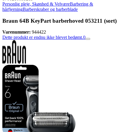
Personlig pleje, Skønhed & Velvære
Barbering &
hårfjerning
Barberskraber og barberblade
Braun 64B KeyPart barberhoved 053211 (sort)
Varenummer:
944422
Dette produkt er endnu ikke blevet bedømt.
0