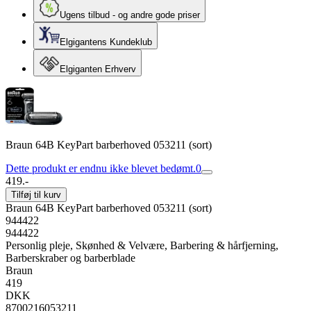
Ugens tilbud - og andre gode priser
Elgigantens Kundeklub
Elgiganten Erhverv
Braun 64B KeyPart barberhoved 053211 (sort)
Dette produkt er endnu ikke blevet bedømt.
0
419.-
Tilføj til kurv
Braun 64B KeyPart barberhoved 053211 (sort)
944422
944422
Personlig pleje, Skønhed & Velvære, Barbering & hårfjerning,
Barberskraber og barberblade
Braun
419
DKK
8700216053211