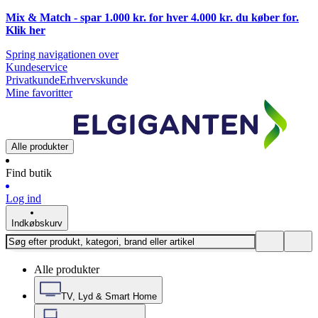
Mix & Match - spar 1.000 kr. for hver 4.000 kr. du køber for.
Klik
her
Spring navigationen over
Kundeservice
Privatkunde
Erhvervskunde
Mine favoritter
Alle produkter
Find butik
Log ind
Indkøbskurv
Alle produkter
TV, Lyd & Smart Home