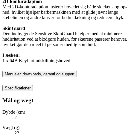
2D-konturadaption
Med 2D-konturadaption justerer hovedet sig både sidelæns og op-
ned, hvilket hjælper barbermaskinen med at glide jævnt langs
kæbelinjen og andre kurver for bedre dækning og reduceret tryk.
SkinGuard
Den indbyggede Sensitive SkinGuard hjælper med at minimere
hudirritation ved at blødgøre huden, før skærene passerer henover,
hvilket gør den ideel til personer med følsom hud.
I æsken:
1 x 64B KeyPart udskiftningshoved
Manualer, downloads, garanti og support
Specifikationer
Mål og vægt
Dybde (cm)
2
Vægt (g)
22