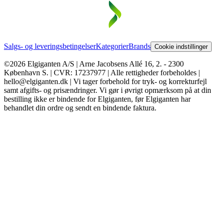
Salgs- og leveringsbetingelser
Kategorier
Brands
Cookie indstillinger
©2026 Elgiganten A/S | Arne Jacobsens Allé 16, 2. - 2300
København S. | CVR: 17237977 | Alle rettigheder forbeholdes |
hello@elgiganten.dk | Vi tager forbehold for tryk- og korrekturfejl
samt afgifts- og prisændringer. Vi gør i øvrigt opmærksom på at din
bestilling ikke er bindende for Elgiganten, før Elgiganten har
behandlet din ordre og sendt en bindende faktura.