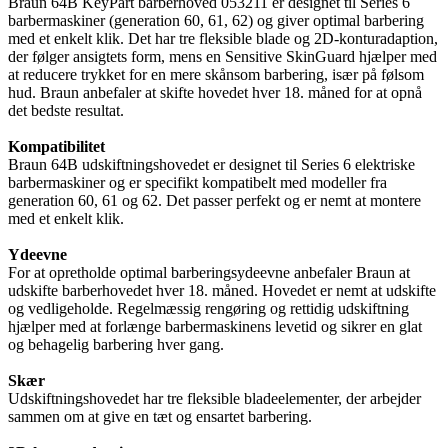
Braun 64B KeyPart barberhoved 053211 er designet til Series 6
barbermaskiner (generation 60, 61, 62) og giver optimal barbering
med et enkelt klik. Det har tre fleksible blade og 2D-konturadaption,
der følger ansigtets form, mens en Sensitive SkinGuard hjælper med
at reducere trykket for en mere skånsom barbering, især på følsom
hud. Braun anbefaler at skifte hovedet hver 18. måned for at opnå
det bedste resultat.
Kompatibilitet
Braun 64B udskiftningshovedet er designet til Series 6 elektriske
barbermaskiner og er specifikt kompatibelt med modeller fra
generation 60, 61 og 62. Det passer perfekt og er nemt at montere
med et enkelt klik.
Ydeevne
For at opretholde optimal barberingsydeevne anbefaler Braun at
udskifte barberhovedet hver 18. måned. Hovedet er nemt at udskifte
og vedligeholde. Regelmæssig rengøring og rettidig udskiftning
hjælper med at forlænge barbermaskinens levetid og sikrer en glat
og behagelig barbering hver gang.
Skær
Udskiftningshovedet har tre fleksible bladeelementer, der arbejder
sammen om at give en tæt og ensartet barbering.