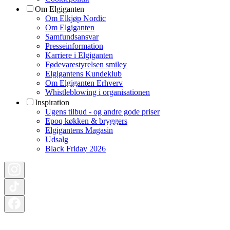
Om Elgiganten
Om Elkjøp Nordic
Om Elgiganten
Samfundsansvar
Presseinformation
Karriere i Elgiganten
Fødevarestyrelsen smiley
Elgigantens Kundeklub
Om Elgiganten Erhverv
Whistleblowing i organisationen
Inspiration
Ugens tilbud - og andre gode priser
Epoq køkken & bryggers
Elgigantens Magasin
Udsalg
Black Friday 2026