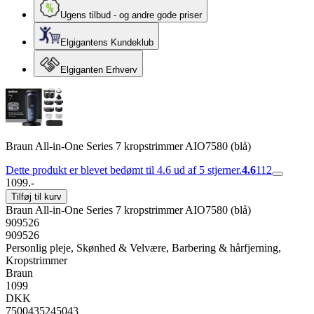
Ugens tilbud - og andre gode priser
Elgigantens Kundeklub
Elgiganten Erhverv
Braun All-in-One Series 7 kropstrimmer AIO7580 (blå)
Dette produkt er blevet bedømt til 4.6 ud af 5 stjerner.
4.6
112
1099.-
Tilføj til kurv
Braun All-in-One Series 7 kropstrimmer AIO7580 (blå)
909526
909526
Personlig pleje, Skønhed & Velvære, Barbering & hårfjerning,
Kropstrimmer
Braun
1099
DKK
7500435245043