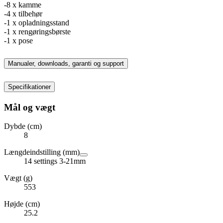
-8 x kamme
-4 x tilbehør
-1 x opladningsstand
-1 x rengøringsbørste
-1 x pose
Manualer, downloads, garanti og support
Specifikationer
Mål og vægt
Dybde (cm)
8
Længdeindstilling (mm)
14 settings 3-21mm
Vægt (g)
553
Højde (cm)
25.2