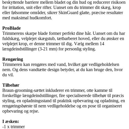
beskyttende barriere mellem bladet og din hud og reducerer risikoen
for irritation, snit eller rifter. Uanset om du trimmer dit skæg, krop
eller følsomme områder, sikrer SkinGuard glatte, præcise resultater
med maksimal hudkomfort.
ProBlade
Trimmerens skarpe blade former perfekt dine hår. Uanset om du har
fuldskæg, velplejet skægstub, tætbarberet hoved, eller du ønsker en
velplejet krop, er denne trimmer til dig. Vælg mellem 14
længdeindstillinger (3-21 mm) for personlig styling.
Rengøring
Trimmeren kan rengøres med vand, hvilket gør vedligeholdelsen
nem. Og dens vandtætte design betyder, at du kan bruge den, hvor
du vil.
Tilbehør
Braun-grooming-sættet inkluderer en trimmer, otte kamme til
forskellige længdeindstillinger, fire specialiserede tilbehør til præcis
styling, en opladningsstand til praktisk opbevaring og opladning, en
rengøringsbørste til nem vedligeholdelse og en pose til organiseret
opbevaring og rejse.
I æsken:
-1 x trimmer