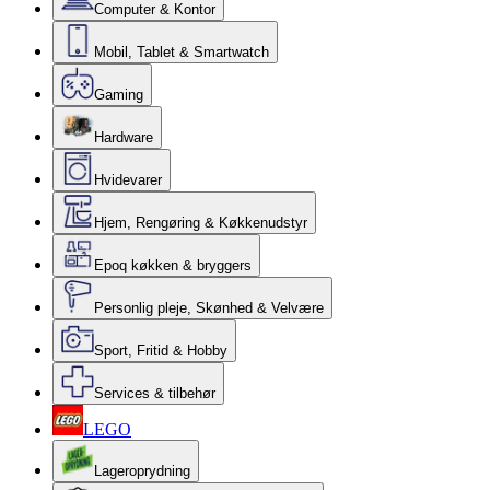
Computer & Kontor
Mobil, Tablet & Smartwatch
Gaming
Hardware
Hvidevarer
Hjem, Rengøring & Køkkenudstyr
Epoq køkken & bryggers
Personlig pleje, Skønhed & Velvære
Sport, Fritid & Hobby
Services & tilbehør
LEGO
Lageroprydning