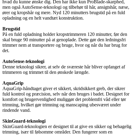
hvad du kunne ønske dig. Den har ikke kun ProBlade-skarphed,
men også AutoSense-teknologi og tilbehør til hår, ansigtshår, næse,
ører og kropshår og mere. Nyd 120 minutters brugstid på en fuld
opladning og en helt vandtæt konstruktion.
Brugstid
På en fuld opladning holder kropstrimmeren 120 minutter, før den
skal bruge 90 minutter på at genoplade. Dette gør den ledningsfri
trimmer nem at transportere og bruge, hvor og når du har brug for
det.
AutoSense-teknologi
Denne teknologi sikrer, at selv de sværeste hår bliver opfanget af
trimmeren og trimmet til den ønskede længde.
AquaGrip
AquaGrip-håndtaget giver et sikkert, skridsikkert greb, der sikrer
fuld kontrol og præcision, selv når den bruges i badet. Designet for
komfort og brugervenlighed muliggør det problemfri våd eller tør
trimning, hvilket gør trimning og manscaping ubesværet under
rindende vand.
SkinGuard-teknologi
SkinGuard-teknologien er designet til at give en sikker og behagelig
trimning, især til følsomme områder. Den fungerer som en