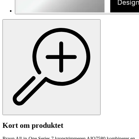
Kort om produktet
Braun All-in-One Series 7 kropstrimmeren AIO7580 kombinerer en