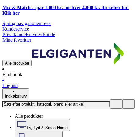
Mix & Match - spar 1.000 kr. for hver 4.000 kr. du køber for.
Klik
her
Spring navigationen over
Kundeservice
Privatkunde
Erhvervskunde
Mine favoritter
Alle produkter
Find butik
Log ind
Indkøbskurv
Alle produkter
TV, Lyd & Smart Home