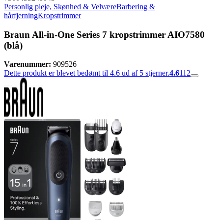
Personlig pleje, Skønhed & Velvære
Barbering &
hårfjerning
Kropstrimmer
Braun All-in-One Series 7 kropstrimmer AIO7580
(blå)
Varenummer:
909526
Dette produkt er blevet bedømt til 4.6 ud af 5 stjerner.
4.6
112