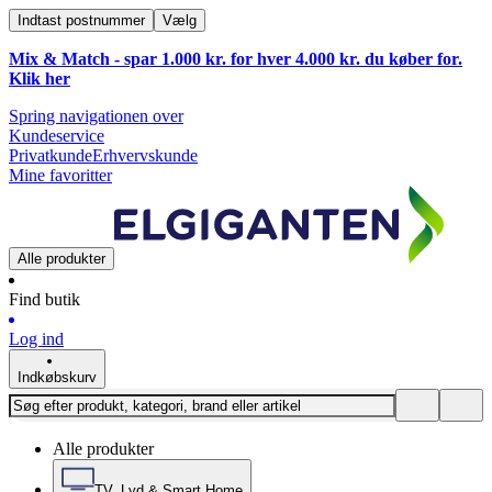
Indtast postnummer
Vælg
Mix & Match - spar 1.000 kr. for hver 4.000 kr. du køber for.
Klik
her
Spring navigationen over
Kundeservice
Privatkunde
Erhvervskunde
Mine favoritter
Alle produkter
Find butik
Log ind
Indkøbskurv
Alle produkter
TV, Lyd & Smart Home