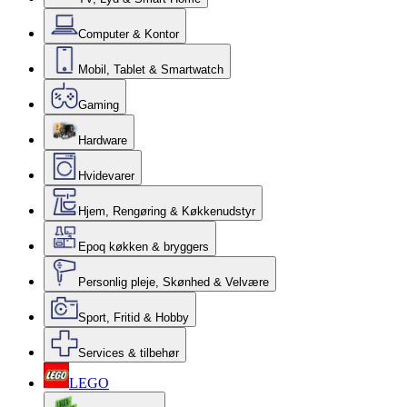
Computer & Kontor
Mobil, Tablet & Smartwatch
Gaming
Hardware
Hvidevarer
Hjem, Rengøring & Køkkenudstyr
Epoq køkken & bryggers
Personlig pleje, Skønhed & Velvære
Sport, Fritid & Hobby
Services & tilbehør
LEGO