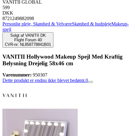
VANITII GLOBAL
599
DKK
8721249882098
Personlig pleje, Skønhed & Velvære
Skønhed & hudpleje
Makeup-
spejl
Solgt af
VANITII DK
Flight Forum 40
CVR-nr: NL858778841B01
VANITII Hollywood Makeup Spejl Med Kraftig
Belysning Drejelig 58x46 cm
Varenummer:
950307
Dette produkt er endnu ikke blevet bedømt.
0