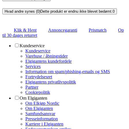
Hvad andre synes (0)
Dette produkt er endnu ikke blevet bedømt.
0
Klik & Hent
Annoncegaranti
Prismatch
Op
til 30 dages returret
Kundeservice
Kundeservice
Varehuse / åbningstider
Elgigantens kundefordele
Services
Information om spam/phishing-emails og SMS
Fortrydelsesret
Elgigantens privatlivspolitik
Partner
Cookiepolitik
Om Elgiganten
Om Elkjøp Nordic
Om Elgiganten
Samfundsansvar
Presseinformation
Karriere i Elgiganten