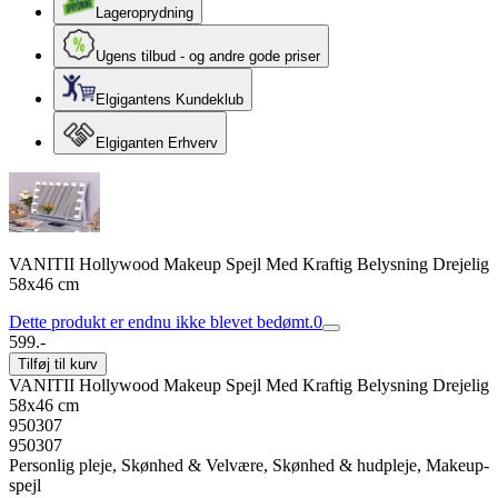
Lageroprydning
Ugens tilbud - og andre gode priser
Elgigantens Kundeklub
Elgiganten Erhverv
VANITII Hollywood Makeup Spejl Med Kraftig Belysning Drejelig
58x46 cm
Dette produkt er endnu ikke blevet bedømt.
0
599.-
Tilføj til kurv
VANITII Hollywood Makeup Spejl Med Kraftig Belysning Drejelig
58x46 cm
950307
950307
Personlig pleje, Skønhed & Velvære, Skønhed & hudpleje, Makeup-
spejl