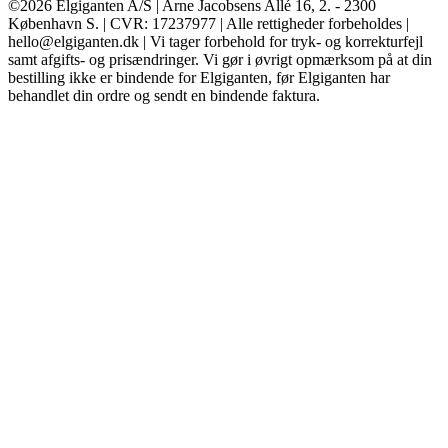
©2026 Elgiganten A/S | Arne Jacobsens Allé 16, 2. - 2300
København S. | CVR: 17237977 | Alle rettigheder forbeholdes |
hello@elgiganten.dk | Vi tager forbehold for tryk- og korrekturfejl
samt afgifts- og prisændringer. Vi gør i øvrigt opmærksom på at din
bestilling ikke er bindende for Elgiganten, før Elgiganten har
behandlet din ordre og sendt en bindende faktura.