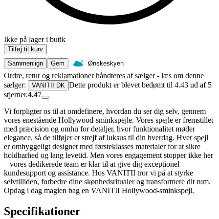
Ikke på lager i butik
Tilføj til kurv
Sammenlign
Gem
Ønskeskyen
Ordre, retur og reklamationer håndteres af sælger - læs om denne
sælger:
Dette produkt er blevet bedømt til 4.43 ud af 5
VANITII DK
stjerner.
4.4
7
Vi forpligter os til at omdefinere, hvordan du ser dig selv, gennem
vores enestående Hollywood-sminkspejle. Vores spejle er fremstillet
med præcision og omhu for detaljer, hvor funktionalitet møder
elegance, så de tilføjer et strejf af luksus til din hverdag. Hver spejl
er omhyggeligt designet med førsteklasses materialer for at sikre
holdbarhed og lang levetid. Men vores engagement stopper ikke her
– vores dedikerede team er klar til at give dig exceptionel
kundesupport og assistance. Hos VANITII tror vi på at styrke
selvtilliden, forbedre dine skønhedsritualer og transformere dit rum.
Opdag i dag magien bag en VANITII Hollywood-sminkspejl.
Specifikationer