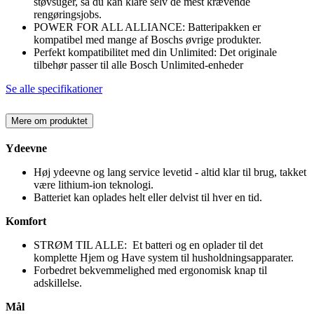
støvsuger, så du kan klare selv de mest krævende
rengøringsjobs.
POWER FOR ALL ALLIANCE: Batteripakken er
kompatibel med mange af Boschs øvrige produkter.
Perfekt kompatibilitet med din Unlimited: Det originale
tilbehør passer til alle Bosch Unlimited-enheder
Se alle specifikationer
Mere om produktet
Ydeevne
Høj ydeevne og lang service levetid - altid klar til brug, takket
være lithium-ion teknologi.
Batteriet kan oplades helt eller delvist til hver en tid.
Komfort
STRØM TIL ALLE: Et batteri og en oplader til det
komplette Hjem og Have system til husholdningsapparater.
Forbedret bekvemmelighed med ergonomisk knap til
adskillelse.
Mål