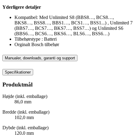
Yderligere detaljer
Kompatibel: Med Unlimited S8 (BBS8…, BCS8…,
BKS8…, BSS8…, BBS1…, BCS1…, BSS1...) , Unlimited 7
(BBS7…, BCS7…, BKS7…, BSS7…) og Unlimited S6
(BBS6…, BCS6…, BKS6…, BLS6…, BSS6…)
Tilbehørstype : Batteri
Orginalt Bosch tilbehør
Manualer, downloads, garanti og support
Specifikationer
Produktmål
Højde (inkl. emballage)
86,0 mm
Bredde (inkl. emballage)
102,0 mm
Dybde (inkl. emballage)
120,0 mm