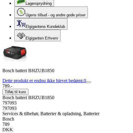
Lageroprydning
Ugens tilbud - og andre gode priser
Elgigantens Kundeklub
Elgiganten Erhverv
Bosch batteri BHZUB1850
Dette produkt er endnu ikke blevet bedømt.
0
789.-
Tilføj til kurv
Bosch batteri BHZUB1850
797093
797093
Services & tilbehør, Batterier & opladning, Batterier
Bosch
789
DKK