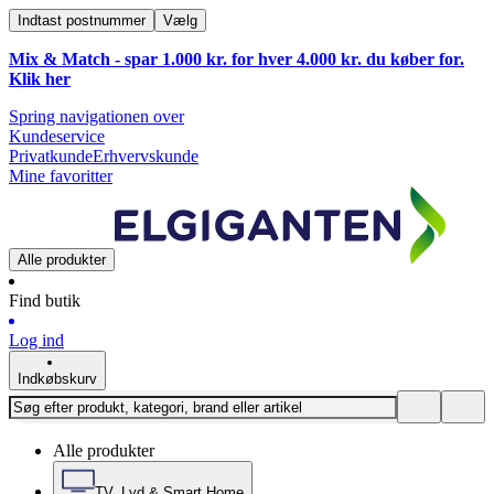
Indtast postnummer
Vælg
Mix & Match - spar 1.000 kr. for hver 4.000 kr. du køber for.
Klik
her
Spring navigationen over
Kundeservice
Privatkunde
Erhvervskunde
Mine favoritter
Alle produkter
Find butik
Log ind
Indkøbskurv
Alle produkter
TV, Lyd & Smart Home