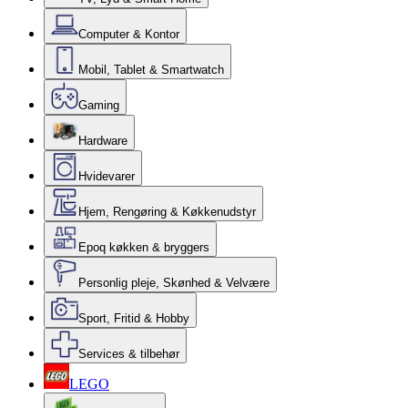
Computer & Kontor
Mobil, Tablet & Smartwatch
Gaming
Hardware
Hvidevarer
Hjem, Rengøring & Køkkenudstyr
Epoq køkken & bryggers
Personlig pleje, Skønhed & Velvære
Sport, Fritid & Hobby
Services & tilbehør
LEGO