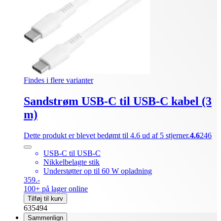
Findes i flere varianter
Sandstrøm USB-C til USB-C kabel (3
m)
Dette produkt er blevet bedømt til 4.6 ud af 5 stjerner.
4.6
246
USB-C til USB-C
Nikkelbelagte stik
Understøtter op til 60 W opladning
359.-
100+ på lager online
Tilføj til kurv
635494
Sammenlign