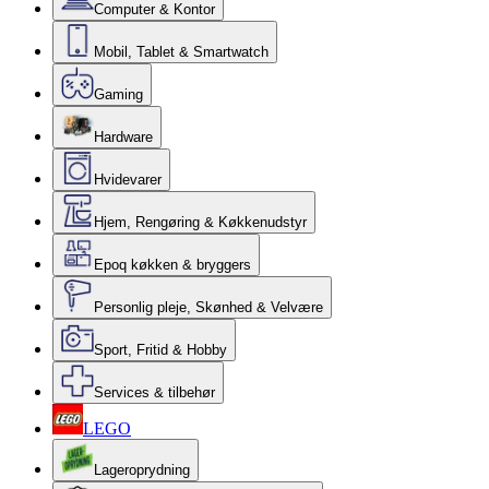
Computer & Kontor
Mobil, Tablet & Smartwatch
Gaming
Hardware
Hvidevarer
Hjem, Rengøring & Køkkenudstyr
Epoq køkken & bryggers
Personlig pleje, Skønhed & Velvære
Sport, Fritid & Hobby
Services & tilbehør
LEGO
Lageroprydning