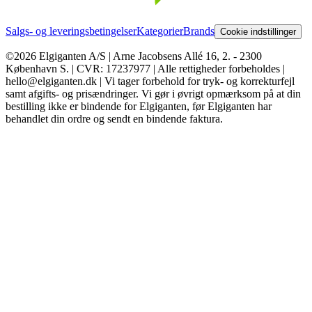
Salgs- og leveringsbetingelser
Kategorier
Brands
Cookie indstillinger
©2026 Elgiganten A/S | Arne Jacobsens Allé 16, 2. - 2300
København S. | CVR: 17237977 | Alle rettigheder forbeholdes |
hello@elgiganten.dk | Vi tager forbehold for tryk- og korrekturfejl
samt afgifts- og prisændringer. Vi gør i øvrigt opmærksom på at din
bestilling ikke er bindende for Elgiganten, før Elgiganten har
behandlet din ordre og sendt en bindende faktura.