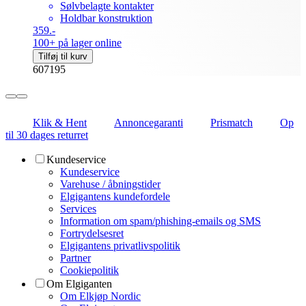
Sølvbelagte kontakter
Holdbar konstruktion
359.-
100+ på lager online
Tilføj til kurv
607195
Klik & Hent
Annoncegaranti
Prismatch
Op
til 30 dages returret
Kundeservice
Kundeservice
Varehuse / åbningstider
Elgigantens kundefordele
Services
Information om spam/phishing-emails og SMS
Fortrydelsesret
Elgigantens privatlivspolitik
Partner
Cookiepolitik
Om Elgiganten
Om Elkjøp Nordic