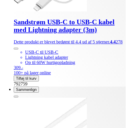
Sandstrøm USB-C to USB-C kabel
med Lightning adapter (3m)
Dette produkt er blevet bedømt til 4.4 ud af 5 stjerner.
4.4
278
USB-C til USB-C
Lightning kabel adapter
Op til 60W hurtigopladning
309.-
100+ på lager online
Tilføj til kurv
792759
Sammenlign