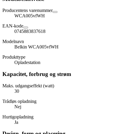
Producentens varenummer
WCA005vfWH
EAN-kode
0745883837618
Modelnavn
Belkin WCA005vfWH
Produkttype
Opladestation
Kapacitet, forbrug og strøm
Maks. udgangseffekt (watt)
30
Trådløs opladning
Nej
Hurtigopladning
Ja
Design, form og placering