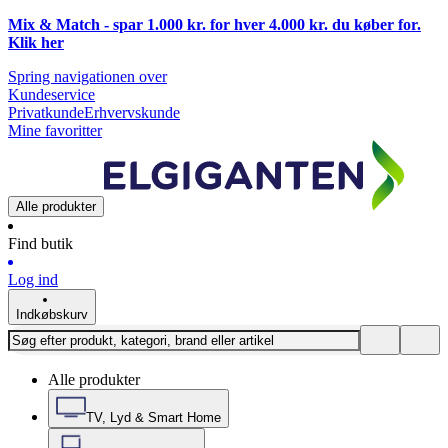
Mix & Match - spar 1.000 kr. for hver 4.000 kr. du køber for.
Klik
her
Spring navigationen over
Kundeservice
Privatkunde
Erhvervskunde
Mine favoritter
Alle produkter
Find butik
Log ind
Indkøbskurv
Alle produkter
TV, Lyd & Smart Home