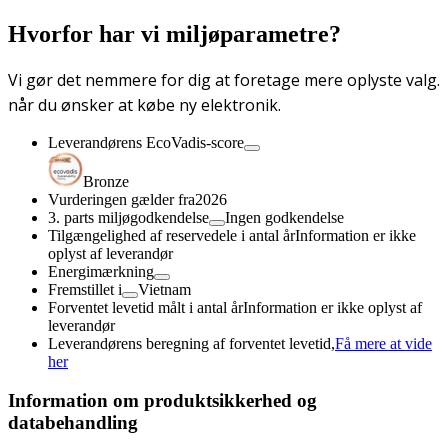
Hvorfor har vi miljøparametre?
Vi gør det nemmere for dig at foretage mere oplyste valg.
når du ønsker at købe ny elektronik.
Leverandørens EcoVadis-score
Bronze
Vurderingen gælder fra
2026
3. parts miljøgodkendelse
Ingen godkendelse
Tilgængelighed af reservedele i antal år
Information er ikke
oplyst af leverandør
Energimærkning
Fremstillet i
Vietnam
Forventet levetid målt i antal år
Information er ikke oplyst af
leverandør
Leverandørens beregning af forventet levetid,
Få mere at vide
her
Information om produktsikkerhed og
databehandling