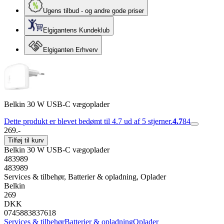
Ugens tilbud - og andre gode priser
Elgigantens Kundeklub
Elgiganten Erhverv
Belkin 30 W USB-C vægoplader
Dette produkt er blevet bedømt til 4.7 ud af 5 stjerner.
4.7
84
269.-
Tilføj til kurv
Belkin 30 W USB-C vægoplader
483989
483989
Services & tilbehør, Batterier & opladning, Oplader
Belkin
269
DKK
0745883837618
Services & tilbehør
Batterier & opladning
Oplader