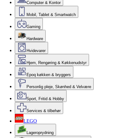
Computer & Kontor
Mobil, Tablet & Smartwatch
Gaming
Hardware
Hvidevarer
Hjem, Rengøring & Køkkenudstyr
Epoq køkken & bryggers
Personlig pleje, Skønhed & Velvære
Sport, Fritid & Hobby
Services & tilbehør
LEGO
Lageroprydning