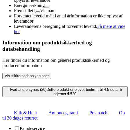
oplyst af leverandør
Energimærkning
Fremstillet i
Vietnam
Forventet levetid målt i antal år
Information er ikke oplyst af
leverandør
Leverandørens beregning af forventet levetid,
Få mere at vide
her
Information om produktsikkerhed og
databehandling
Her finder du information om generel produktsikkerhed og
producentinformation
Vis sikkerhedsoplysninger
Hvad andre synes (20)
Dette produkt er blevet bedømt til 4.5 ud af 5
stjerner.
4.5
20
Klik & Hent
Annoncegaranti
Prismatch
Op
til 30 dages returret
Kundeservice