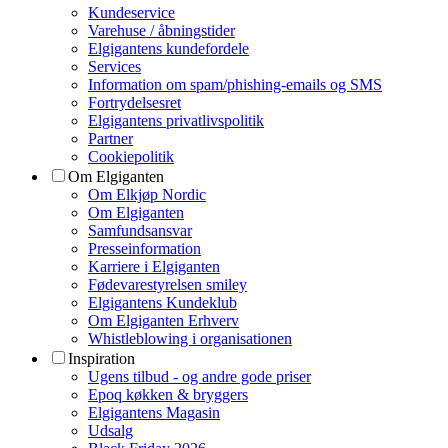
Kundeservice
Varehuse / åbningstider
Elgigantens kundefordele
Services
Information om spam/phishing-emails og SMS
Fortrydelsesret
Elgigantens privatlivspolitik
Partner
Cookiepolitik
Om Elgiganten
Om Elkjøp Nordic
Om Elgiganten
Samfundsansvar
Presseinformation
Karriere i Elgiganten
Fødevarestyrelsen smiley
Elgigantens Kundeklub
Om Elgiganten Erhverv
Whistleblowing i organisationen
Inspiration
Ugens tilbud - og andre gode priser
Epoq køkken & bryggers
Elgigantens Magasin
Udsalg