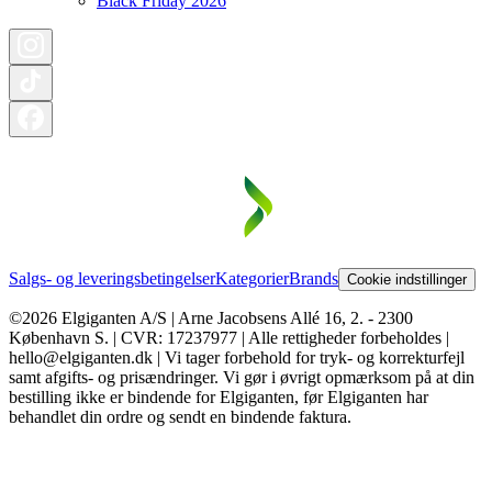
Black Friday 2026
Salgs- og leveringsbetingelser
Kategorier
Brands
Cookie indstillinger
©2026 Elgiganten A/S | Arne Jacobsens Allé 16, 2. - 2300
København S. | CVR: 17237977 | Alle rettigheder forbeholdes |
hello@elgiganten.dk | Vi tager forbehold for tryk- og korrekturfejl
samt afgifts- og prisændringer. Vi gør i øvrigt opmærksom på at din
bestilling ikke er bindende for Elgiganten, før Elgiganten har
behandlet din ordre og sendt en bindende faktura.