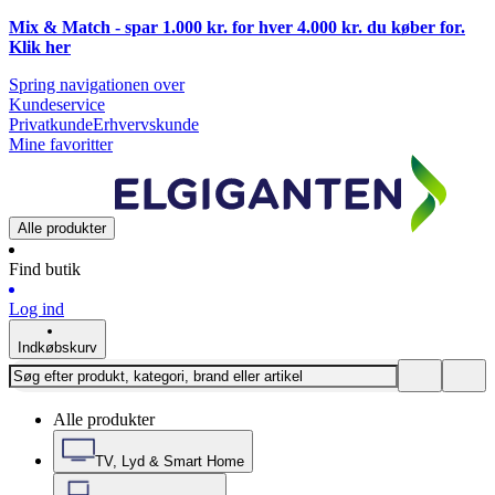
Mix & Match - spar 1.000 kr. for hver 4.000 kr. du køber for.
Klik
her
Spring navigationen over
Kundeservice
Privatkunde
Erhvervskunde
Mine favoritter
Alle produkter
Find butik
Log ind
Indkøbskurv
Alle produkter
TV, Lyd & Smart Home