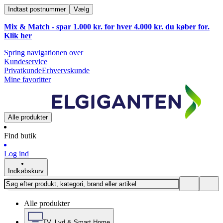
Indtast postnummer
Vælg
Mix & Match - spar 1.000 kr. for hver 4.000 kr. du køber for.
Klik
her
Spring navigationen over
Kundeservice
Privatkunde
Erhvervskunde
Mine favoritter
Alle produkter
Find butik
Log ind
Indkøbskurv
Alle produkter
TV, Lyd & Smart Home