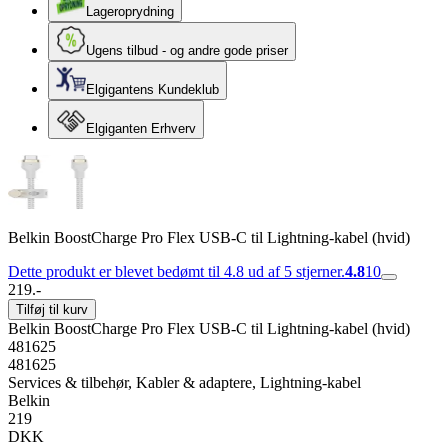
Lageroprydning
Ugens tilbud - og andre gode priser
Elgigantens Kundeklub
Elgiganten Erhverv
Belkin BoostCharge Pro Flex USB-C til Lightning-kabel (hvid)
Dette produkt er blevet bedømt til 4.8 ud af 5 stjerner.
4.8
10
219.-
Tilføj til kurv
Belkin BoostCharge Pro Flex USB-C til Lightning-kabel (hvid)
481625
481625
Services & tilbehør, Kabler & adaptere, Lightning-kabel
Belkin
219
DKK