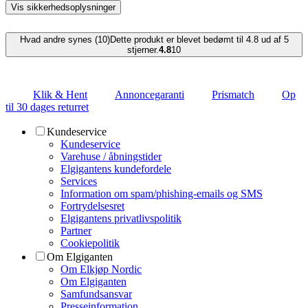
Vis sikkerhedsoplysninger
Hvad andre synes (10)
Dette produkt er blevet bedømt til 4.8 ud af 5
stjerner.
4.8
10
Klik & Hent
Annoncegaranti
Prismatch
Op
til 30 dages returret
Kundeservice
Kundeservice
Varehuse / åbningstider
Elgigantens kundefordele
Services
Information om spam/phishing-emails og SMS
Fortrydelsesret
Elgigantens privatlivspolitik
Partner
Cookiepolitik
Om Elgiganten
Om Elkjøp Nordic
Om Elgiganten
Samfundsansvar
Presseinformation