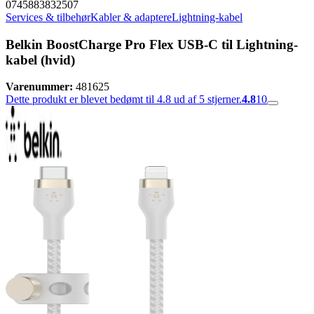
0745883832507
Services & tilbehør
Kabler & adaptere
Lightning-kabel
Belkin BoostCharge Pro Flex USB-C til Lightning-
kabel (hvid)
Varenummer:
481625
Dette produkt er blevet bedømt til 4.8 ud af 5 stjerner.
4.8
10