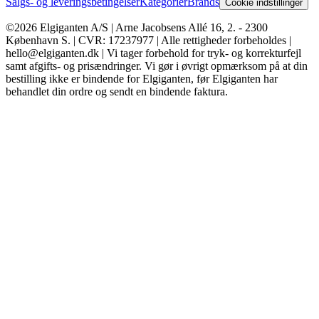
Salgs- og leveringsbetingelser
Kategorier
Brands
Cookie indstillinger
©2026 Elgiganten A/S | Arne Jacobsens Allé 16, 2. - 2300
København S. | CVR: 17237977 | Alle rettigheder forbeholdes |
hello@elgiganten.dk | Vi tager forbehold for tryk- og korrekturfejl
samt afgifts- og prisændringer. Vi gør i øvrigt opmærksom på at din
bestilling ikke er bindende for Elgiganten, før Elgiganten har
behandlet din ordre og sendt en bindende faktura.