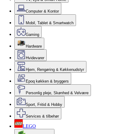
Computer & Kontor
Mobil, Tablet & Smartwatch
Gaming
Hardware
Hvidevarer
Hjem, Rengøring & Køkkenudstyr
Epoq køkken & bryggers
Personlig pleje, Skønhed & Velvære
Sport, Fritid & Hobby
Services & tilbehør
LEGO