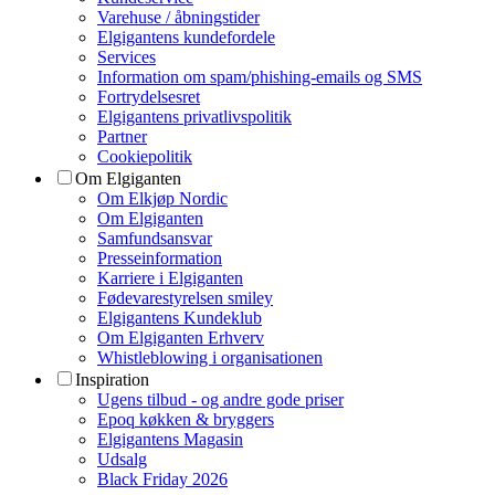
Varehuse / åbningstider
Elgigantens kundefordele
Services
Information om spam/phishing-emails og SMS
Fortrydelsesret
Elgigantens privatlivspolitik
Partner
Cookiepolitik
Om Elgiganten
Om Elkjøp Nordic
Om Elgiganten
Samfundsansvar
Presseinformation
Karriere i Elgiganten
Fødevarestyrelsen smiley
Elgigantens Kundeklub
Om Elgiganten Erhverv
Whistleblowing i organisationen
Inspiration
Ugens tilbud - og andre gode priser
Epoq køkken & bryggers
Elgigantens Magasin
Udsalg
Black Friday 2026