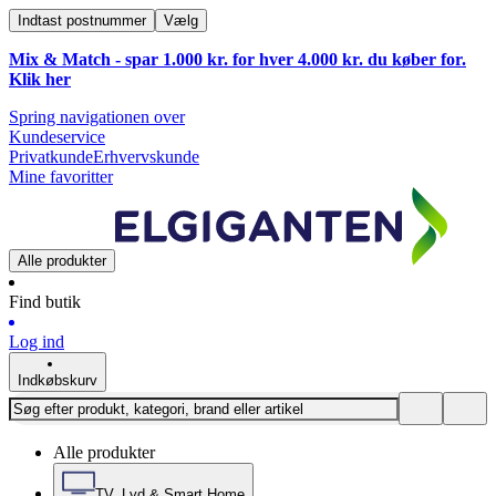
Indtast postnummer
Vælg
Mix & Match - spar 1.000 kr. for hver 4.000 kr. du køber for.
Klik
her
Spring navigationen over
Kundeservice
Privatkunde
Erhvervskunde
Mine favoritter
Alle produkter
Find butik
Log ind
Indkøbskurv
Alle produkter
TV, Lyd & Smart Home