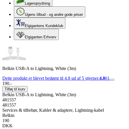
Lageroprydning
Ugens tilbud - og andre gode priser
Elgigantens Kundeklub
Elgiganten Erhverv
Belkin USB-A to Lightning, White (3m)
Dette produkt er blevet bedømt til 4.8 ud af 5 stjerner.
4.8
61
190.-
Tilføj til kurv
Belkin USB-A to Lightning, White (3m)
481557
481557
Services & tilbehør, Kabler & adaptere, Lightning-kabel
Belkin
190
DKK