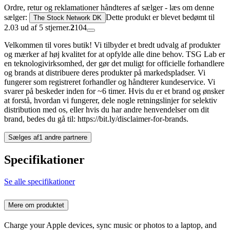
Ordre, retur og reklamationer håndteres af sælger - læs om denne
sælger:
Dette produkt er blevet bedømt til
The Stock Network DK
2.03 ud af 5 stjerner.
2
104
Velkommen til vores butik! Vi tilbyder et bredt udvalg af produkter
og mærker af høj kvalitet for at opfylde alle dine behov. TSG Lab er
en teknologivirksomhed, der gør det muligt for officielle forhandlere
og brands at distribuere deres produkter på markedspladser. Vi
fungerer som registreret forhandler og håndterer kundeservice. Vi
svarer på beskeder inden for ~6 timer. Hvis du er et brand og ønsker
at forstå, hvordan vi fungerer, dele nogle retningslinjer for selektiv
distribution med os, eller hvis du har andre henvendelser om dit
brand, bedes du gå til: https://bit.ly/disclaimer-for-brands.
Sælges af
1 andre partnere
Specifikationer
Se alle specifikationer
Mere om produktet
Charge your Apple devices, sync music or photos to a laptop, and