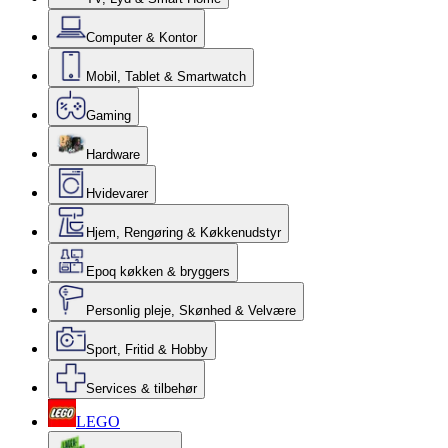
Computer & Kontor
Mobil, Tablet & Smartwatch
Gaming
Hardware
Hvidevarer
Hjem, Rengøring & Køkkenudstyr
Epoq køkken & bryggers
Personlig pleje, Skønhed & Velvære
Sport, Fritid & Hobby
Services & tilbehør
LEGO