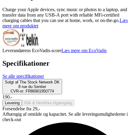
Charge your Apple devices, sync music or photos to a laptop, and
transfer data from any USB-A port with reliable MFi-certified
charging cables that you can use at home, work, or on-the-go.
Læs
mere om produktet
Leverandørens EcoVadis-score
Læs mere om EcoVadis
Specifikationer
Se alle specifikationer
Solgt af
The Stock Network DK
8 rue du Sentier
CVR-nr: FR86901950774
190.-
Levering
Klik & Hent
Ikke tilgængelig
Forsendelse fra 29,-
Afhængig af område og kapacitet. Se alle leveringsmulighederne i
check-out