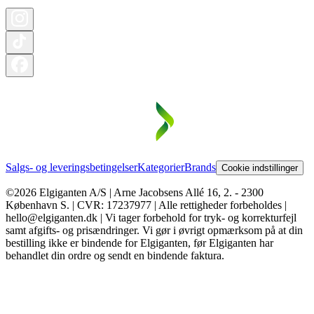
Salgs- og leveringsbetingelser
Kategorier
Brands
Cookie indstillinger
©2026 Elgiganten A/S | Arne Jacobsens Allé 16, 2. - 2300
København S. | CVR: 17237977 | Alle rettigheder forbeholdes |
hello@elgiganten.dk | Vi tager forbehold for tryk- og korrekturfejl
samt afgifts- og prisændringer. Vi gør i øvrigt opmærksom på at din
bestilling ikke er bindende for Elgiganten, før Elgiganten har
behandlet din ordre og sendt en bindende faktura.