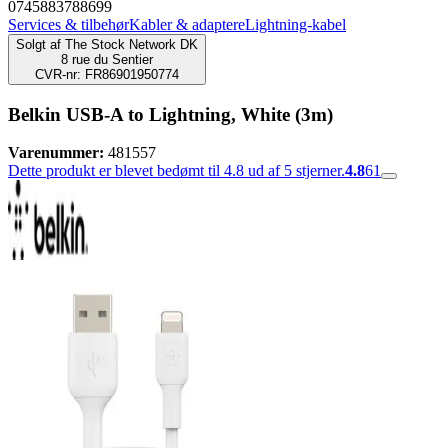
0745883788699
Services & tilbehør
Kabler & adaptere
Lightning-kabel
Solgt af
The Stock Network DK
8 rue du Sentier
CVR-nr: FR86901950774
Belkin USB-A to Lightning, White (3m)
Varenummer:
481557
Dette produkt er blevet bedømt til 4.8 ud af 5 stjerner.
4.8
61