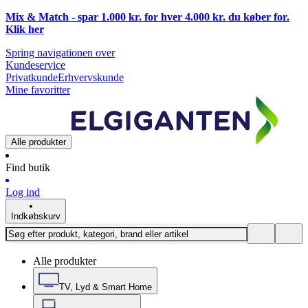
Mix & Match - spar 1.000 kr. for hver 4.000 kr. du køber for.
Klik
her
Spring navigationen over
Kundeservice
Privatkunde
Erhvervskunde
Mine favoritter
Alle produkter
Find butik
Log ind
Indkøbskurv
Alle produkter
TV, Lyd & Smart Home