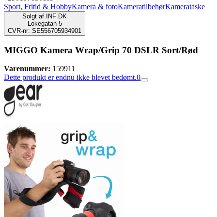
Sport, Fritid & Hobby
Kamera & foto
Kameratilbehør
Kamerataske
Solgt af
INF DK
Lokegatan 5
CVR-nr: SE556705934901
MIGGO Kamera Wrap/Grip 70 DSLR Sort/Rød
Varenummer:
159911
Dette produkt er endnu ikke blevet bedømt.
0