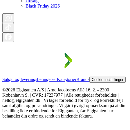
Udsalg
Black Friday 2026
Salgs- og leveringsbetingelser
Kategorier
Brands
Cookie indstillinger
©2026 Elgiganten A/S | Arne Jacobsens Allé 16, 2. - 2300
København S. | CVR: 17237977 | Alle rettigheder forbeholdes |
hello@elgiganten.dk | Vi tager forbehold for tryk- og korrekturfejl
samt afgifts- og prisændringer. Vi gør i øvrigt opmærksom på at din
bestilling ikke er bindende for Elgiganten, før Elgiganten har
behandlet din ordre og sendt en bindende faktura.