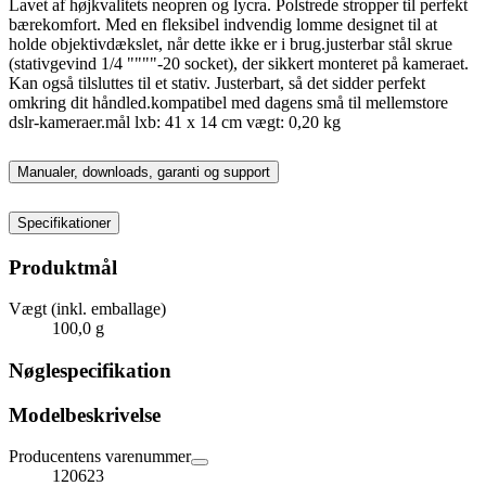
Lavet af højkvalitets neopren og lycra. Polstrede stropper til perfekt
bærekomfort. Med en fleksibel indvendig lomme designet til at
holde objektivdækslet, når dette ikke er i brug.justerbar stål skrue
(stativgevind 1/4 """"-20 socket), der sikkert monteret på kameraet.
Kan også tilsluttes til et stativ. Justerbart, så det sidder perfekt
omkring dit håndled.kompatibel med dagens små til mellemstore
dslr-kameraer.mål lxb: 41 x 14 cm vægt: 0,20 kg
Manualer, downloads, garanti og support
Specifikationer
Produktmål
Vægt (inkl. emballage)
100,0 g
Nøglespecifikation
Modelbeskrivelse
Producentens varenummer
120623