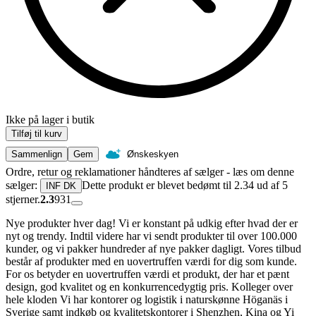
Ikke på lager i butik
Tilføj til kurv
Sammenlign
Gem
Ønskeskyen
Ordre, retur og reklamationer håndteres af sælger - læs om denne
sælger:
Dette produkt er blevet bedømt til 2.34 ud af 5
INF DK
stjerner.
2.3
931
Nye produkter hver dag! Vi er konstant på udkig efter hvad der er
nyt og trendy. Indtil videre har vi sendt produkter til over 100.000
kunder, og vi pakker hundreder af nye pakker dagligt. Vores tilbud
består af produkter med en uovertruffen værdi for dig som kunde.
For os betyder en uovertruffen værdi et produkt, der har et pænt
design, god kvalitet og en konkurrencedygtig pris. Kolleger over
hele kloden Vi har kontorer og logistik i naturskønne Höganäs i
Sverige samt indkøb og kvalitetskontorer i Shenzhen, Kina og Yi