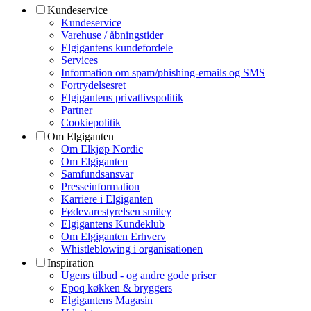
Kundeservice
Kundeservice
Varehuse / åbningstider
Elgigantens kundefordele
Services
Information om spam/phishing-emails og SMS
Fortrydelsesret
Elgigantens privatlivspolitik
Partner
Cookiepolitik
Om Elgiganten
Om Elkjøp Nordic
Om Elgiganten
Samfundsansvar
Presseinformation
Karriere i Elgiganten
Fødevarestyrelsen smiley
Elgigantens Kundeklub
Om Elgiganten Erhverv
Whistleblowing i organisationen
Inspiration
Ugens tilbud - og andre gode priser
Epoq køkken & bryggers
Elgigantens Magasin