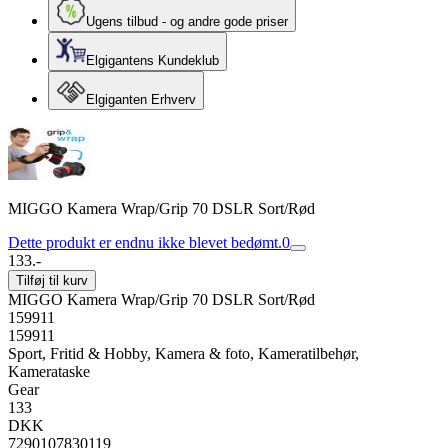
Ugens tilbud - og andre gode priser
Elgigantens Kundeklub
Elgiganten Erhverv
MIGGO Kamera Wrap/Grip 70 DSLR Sort/Rød
Dette produkt er endnu ikke blevet bedømt.
0
133.-
Tilføj til kurv
MIGGO Kamera Wrap/Grip 70 DSLR Sort/Rød
159911
159911
Sport, Fritid & Hobby, Kamera & foto, Kameratilbehør,
Kamerataske
Gear
133
DKK
7290107830119