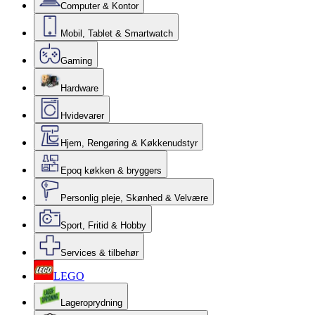
Computer & Kontor
Mobil, Tablet & Smartwatch
Gaming
Hardware
Hvidevarer
Hjem, Rengøring & Køkkenudstyr
Epoq køkken & bryggers
Personlig pleje, Skønhed & Velvære
Sport, Fritid & Hobby
Services & tilbehør
LEGO
Lageroprydning