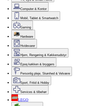
Computer & Kontor
Mobil, Tablet & Smartwatch
Gaming
Hardware
Hvidevarer
Hjem, Rengøring & Køkkenudstyr
Epoq køkken & bryggers
Personlig pleje, Skønhed & Velvære
Sport, Fritid & Hobby
Services & tilbehør
LEGO