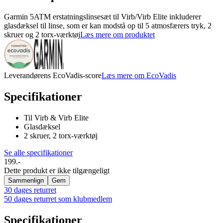
Garmin 5ATM erstatningslinsesæt til Virb/Virb Elite inkluderer
glasdæksel til linse, som er kan modstå op til 5 atmosfærers tryk, 2
skruer og 2 torx-værktøj
Læs mere om produktet
Leverandørens EcoVadis-score
Læs mere om EcoVadis
Specifikationer
Til Virb & Virb Elite
Glasdæksel
2 skruer, 2 torx-værktøj
Se alle specifikationer
199.-
Dette produkt er ikke tilgængeligt
Sammenlign
Gem
30 dages returret
50 dages returret som klubmedlem
Specifikationer