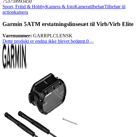
753759993450
Sport, Fritid & Hobby
Kamera & foto
Kameratilbehør
Tilbehør til
actionkamera
Garmin 5ATM erstatningslinsesæt til Virb/Virb Elite
Varenummer:
GARRPLCLENSK
Dette produkt er endnu ikke blevet bedømt.
0