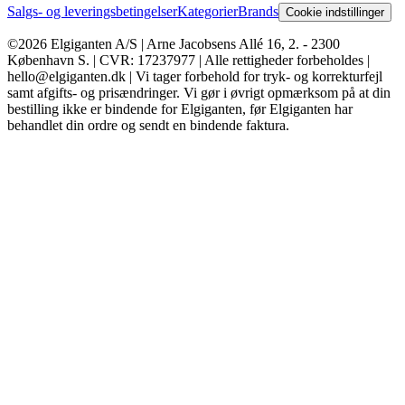
Salgs- og leveringsbetingelser
Kategorier
Brands
Cookie indstillinger
©2026 Elgiganten A/S | Arne Jacobsens Allé 16, 2. - 2300
København S. | CVR: 17237977 | Alle rettigheder forbeholdes |
hello@elgiganten.dk | Vi tager forbehold for tryk- og korrekturfejl
samt afgifts- og prisændringer. Vi gør i øvrigt opmærksom på at din
bestilling ikke er bindende for Elgiganten, før Elgiganten har
behandlet din ordre og sendt en bindende faktura.