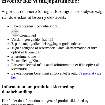
Hvorfor har vi miljøparametre?
Vi gør det nemmere for dig at foretage mere oplyste valg.
når du ønsker at købe ny elektronik.
Leverandørens EcoVadis-score
Committed
Vurderingen gælder fra
2025
3. parts miljøgodkendelse
Ingen godkendelse
Tilgængelighed af reservedele i antal år
Information er ikke
oplyst af leverandør
Energimærkning
Fremstillet i
Kina
Forventet levetid målt i antal år
Information er ikke oplyst af
leverandør
Leverandørens beregning af forventet levetid,
Få mere at vide
her
Information om produktsikkerhed og
databehandling
Her finder du information om generel produktsikkerhed og
producentinformation