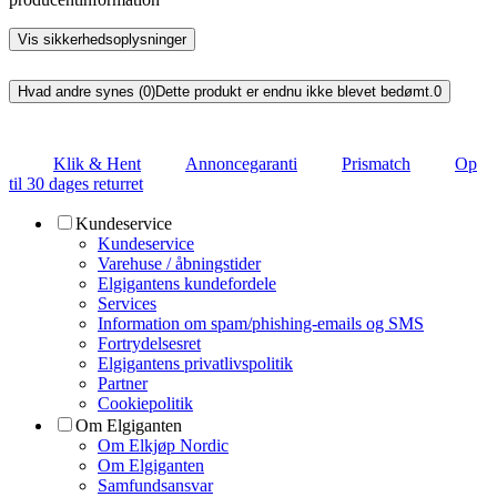
Vis sikkerhedsoplysninger
Hvad andre synes (0)
Dette produkt er endnu ikke blevet bedømt.
0
Klik & Hent
Annoncegaranti
Prismatch
Op
til 30 dages returret
Kundeservice
Kundeservice
Varehuse / åbningstider
Elgigantens kundefordele
Services
Information om spam/phishing-emails og SMS
Fortrydelsesret
Elgigantens privatlivspolitik
Partner
Cookiepolitik
Om Elgiganten
Om Elkjøp Nordic
Om Elgiganten
Samfundsansvar