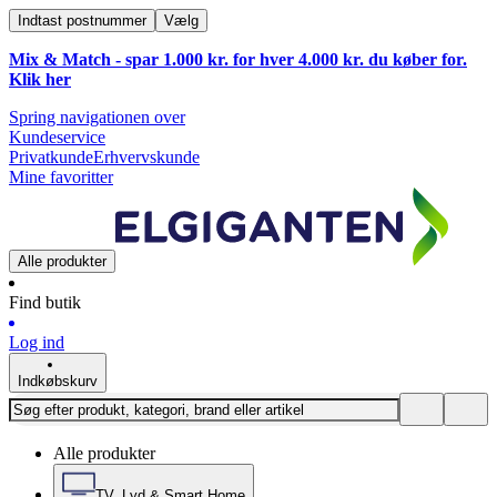
Indtast postnummer
Vælg
Mix & Match - spar 1.000 kr. for hver 4.000 kr. du køber for.
Klik
her
Spring navigationen over
Kundeservice
Privatkunde
Erhvervskunde
Mine favoritter
Alle produkter
Find butik
Log ind
Indkøbskurv
Alle produkter
TV, Lyd & Smart Home