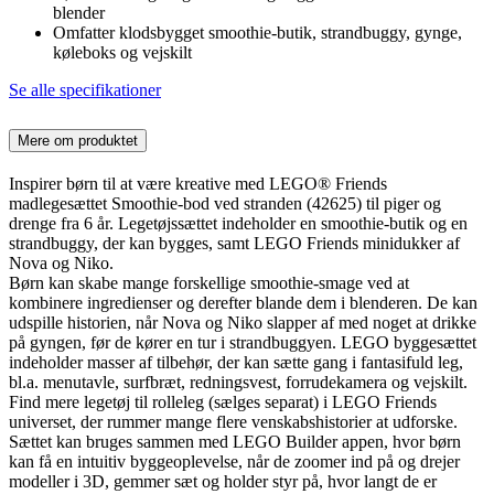
blender
Omfatter klodsbygget smoothie-butik, strandbuggy, gynge,
køleboks og vejskilt
Se alle specifikationer
Mere om produktet
Inspirer børn til at være kreative med LEGO® Friends
madlegesættet Smoothie-bod ved stranden (42625) til piger og
drenge fra 6 år. Legetøjssættet indeholder en smoothie-butik og en
strandbuggy, der kan bygges, samt LEGO Friends minidukker af
Nova og Niko.
Børn kan skabe mange forskellige smoothie-smage ved at
kombinere ingredienser og derefter blande dem i blenderen. De kan
udspille historien, når Nova og Niko slapper af med noget at drikke
på gyngen, før de kører en tur i strandbuggyen. LEGO byggesættet
indeholder masser af tilbehør, der kan sætte gang i fantasifuld leg,
bl.a. menutavle, surfbræt, redningsvest, forrudekamera og vejskilt.
Find mere legetøj til rolleleg (sælges separat) i LEGO Friends
universet, der rummer mange flere venskabshistorier at udforske.
Sættet kan bruges sammen med LEGO Builder appen, hvor børn
kan få en intuitiv byggeoplevelse, når de zoomer ind på og drejer
modeller i 3D, gemmer sæt og holder styr på, hvor langt de er