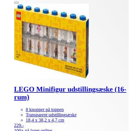
LEGO Minifigur udstillingsæske (16-
rum)
8 knopper på toppen
Transparent udstillingsæske
18,4 x 38,2 x 4,7 cm
229.-
100+ på lager online