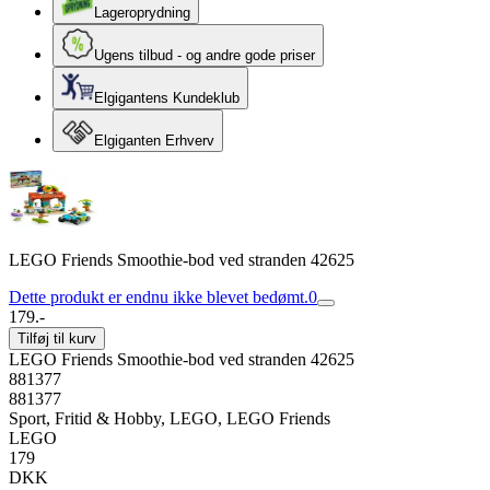
Lageroprydning
Ugens tilbud - og andre gode priser
Elgigantens Kundeklub
Elgiganten Erhverv
LEGO Friends Smoothie-bod ved stranden 42625
Dette produkt er endnu ikke blevet bedømt.
0
179.-
Tilføj til kurv
LEGO Friends Smoothie-bod ved stranden 42625
881377
881377
Sport, Fritid & Hobby, LEGO, LEGO Friends
LEGO
179
DKK