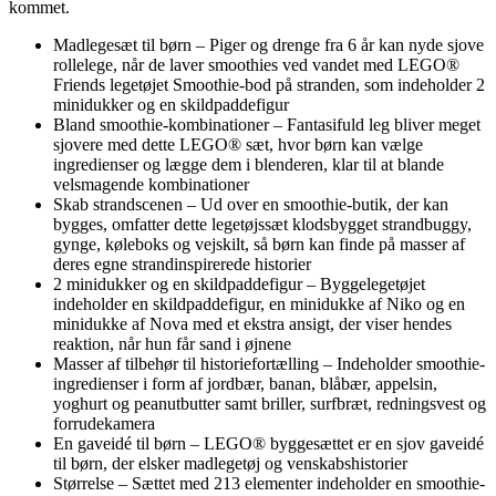
kommet.
Madlegesæt til børn – Piger og drenge fra 6 år kan nyde sjove
rollelege, når de laver smoothies ved vandet med LEGO®
Friends legetøjet Smoothie-bod på stranden, som indeholder 2
minidukker og en skildpaddefigur
Bland smoothie-kombinationer – Fantasifuld leg bliver meget
sjovere med dette LEGO® sæt, hvor børn kan vælge
ingredienser og lægge dem i blenderen, klar til at blande
velsmagende kombinationer
Skab strandscenen – Ud over en smoothie-butik, der kan
bygges, omfatter dette legetøjssæt klodsbygget strandbuggy,
gynge, køleboks og vejskilt, så børn kan finde på masser af
deres egne strandinspirerede historier
2 minidukker og en skildpaddefigur – Byggelegetøjet
indeholder en skildpaddefigur, en minidukke af Niko og en
minidukke af Nova med et ekstra ansigt, der viser hendes
reaktion, når hun får sand i øjnene
Masser af tilbehør til historiefortælling – Indeholder smoothie-
ingredienser i form af jordbær, banan, blåbær, appelsin,
yoghurt og peanutbutter samt briller, surfbræt, redningsvest og
forrudekamera
En gaveidé til børn – LEGO® byggesættet er en sjov gaveidé
til børn, der elsker madlegetøj og venskabshistorier
Størrelse – Sættet med 213 elementer indeholder en smoothie-