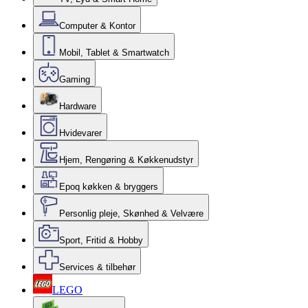
Computer & Kontor
Mobil, Tablet & Smartwatch
Gaming
Hardware
Hvidevarer
Hjem, Rengøring & Køkkenudstyr
Epoq køkken & bryggers
Personlig pleje, Skønhed & Velvære
Sport, Fritid & Hobby
Services & tilbehør
LEGO