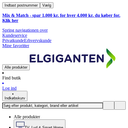
Indtast postnummer
Vælg
Mix & Match - spar 1.000 kr. for hver 4.000 kr. du køber for.
Klik
her
Spring navigationen over
Kundeservice
Privatkunde
Erhvervskunde
Mine favoritter
Alle produkter
Find butik
Log ind
Indkøbskurv
Alle produkter
TV, Lyd & Smart Home