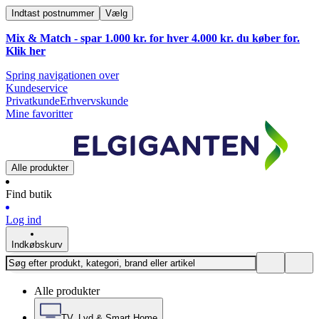
Indtast postnummer
Vælg
Mix & Match - spar 1.000 kr. for hver 4.000 kr. du køber for.
Klik
her
Spring navigationen over
Kundeservice
Privatkunde
Erhvervskunde
Mine favoritter
Alle produkter
Find butik
Log ind
Indkøbskurv
Alle produkter
TV, Lyd & Smart Home