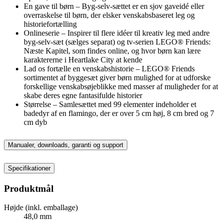
En gave til børn – Byg-selv-sættet er en sjov gaveidé eller
overraskelse til børn, der elsker venskabsbaseret leg og
historiefortælling
Onlineserie – Inspirer til flere idéer til kreativ leg med andre
byg-selv-sæt (sælges separat) og tv-serien LEGO® Friends:
Næste Kapitel, som findes online, og hvor børn kan lære
karaktererne i Heartlake City at kende
Lad os fortælle en venskabshistorie – LEGO® Friends
sortimentet af byggesæt giver børn mulighed for at udforske
forskellige venskabsøjeblikke med masser af muligheder for at
skabe deres egne fantasifulde historier
Størrelse – Samlesættet med 99 elementer indeholder et
badedyr af en flamingo, der er over 5 cm høj, 8 cm bred og 7
cm dyb
Manualer, downloads, garanti og support
Specifikationer
Produktmål
Højde (inkl. emballage)
48,0 mm