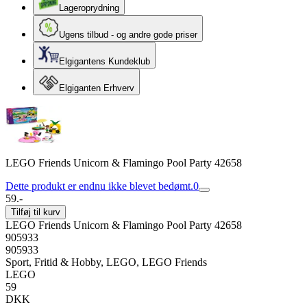
Lageroprydning
Ugens tilbud - og andre gode priser
Elgigantens Kundeklub
Elgiganten Erhverv
LEGO Friends Unicorn & Flamingo Pool Party 42658
Dette produkt er endnu ikke blevet bedømt.
0
59.-
Tilføj til kurv
LEGO Friends Unicorn & Flamingo Pool Party 42658
905933
905933
Sport, Fritid & Hobby, LEGO, LEGO Friends
LEGO
59
DKK