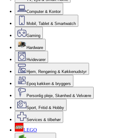
Computer & Kontor
Mobil, Tablet & Smartwatch
Gaming
Hardware
Hvidevarer
Hjem, Rengøring & Køkkenudstyr
Epoq køkken & bryggers
Personlig pleje, Skønhed & Velvære
Sport, Fritid & Hobby
Services & tilbehør
LEGO