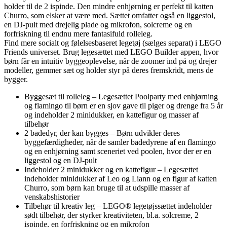
holder til de 2 ispinde. Den mindre enhjørning er perfekt til katten
Churro, som elsker at være med. Sættet omfatter også en liggestol,
en DJ-pult med drejelig plade og mikrofon, solcreme og en
forfriskning til endnu mere fantasifuld rolleleg.
Find mere socialt og følelsesbaseret legetøj (sælges separat) i LEGO
Friends universet. Brug legesættet med LEGO Builder appen, hvor
børn får en intuitiv byggeoplevelse, når de zoomer ind på og drejer
modeller, gemmer sæt og holder styr på deres fremskridt, mens de
bygger.
Byggesæt til rolleleg – Legesættet Poolparty med enhjørning
og flamingo til børn er en sjov gave til piger og drenge fra 5 år
og indeholder 2 minidukker, en kattefigur og masser af
tilbehør
2 badedyr, der kan bygges – Børn udvikler deres
byggefærdigheder, når de samler badedyrene af en flamingo
og en enhjørning samt sceneriet ved poolen, hvor der er en
liggestol og en DJ-pult
Indeholder 2 minidukker og en kattefigur – Legesættet
indeholder minidukker af Leo og Liann og en figur af katten
Churro, som børn kan bruge til at udspille masser af
venskabshistorier
Tilbehør til kreativ leg – LEGO® legetøjssættet indeholder
sødt tilbehør, der styrker kreativiteten, bl.a. solcreme, 2
ispinde, en forfriskning og en mikrofon