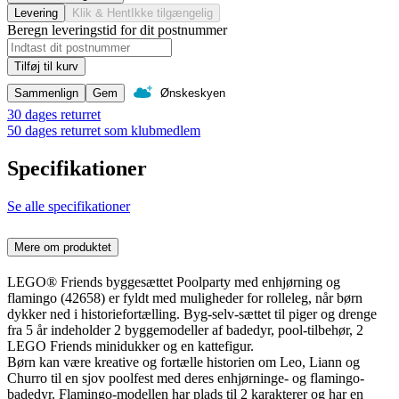
Levering
Klik & Hent
Ikke tilgængelig
Beregn leveringstid for dit postnummer
Tilføj til kurv
Sammenlign
Gem
Ønskeskyen
30 dages returret
50 dages returret som klubmedlem
Specifikationer
Se alle specifikationer
Mere om produktet
LEGO® Friends byggesættet Poolparty med enhjørning og
flamingo (42658) er fyldt med muligheder for rolleleg, når børn
dykker ned i historiefortælling. Byg-selv-sættet til piger og drenge
fra 5 år indeholder 2 byggemodeller af badedyr, pool-tilbehør, 2
LEGO Friends minidukker og en kattefigur.
Børn kan være kreative og fortælle historien om Leo, Liann og
Churro til en sjov poolfest med deres enhjørninge- og flamingo-
badedyr. Flamingo-modellen har plads til 2 karakterer og har en