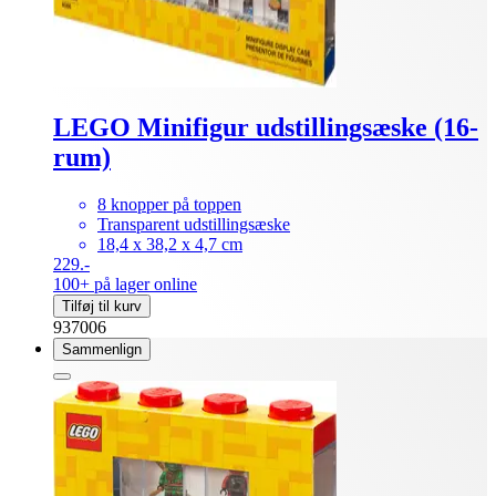
LEGO Minifigur udstillingsæske (16-
rum)
8 knopper på toppen
Transparent udstillingsæske
18,4 x 38,2 x 4,7 cm
229.-
100+ på lager online
Tilføj til kurv
937006
Sammenlign