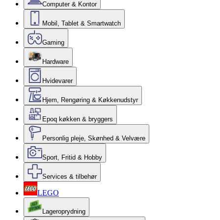
Computer & Kontor
Mobil, Tablet & Smartwatch
Gaming
Hardware
Hvidevarer
Hjem, Rengøring & Køkkenudstyr
Epoq køkken & bryggers
Personlig pleje, Skønhed & Velvære
Sport, Fritid & Hobby
Services & tilbehør
LEGO
Lageroprydning