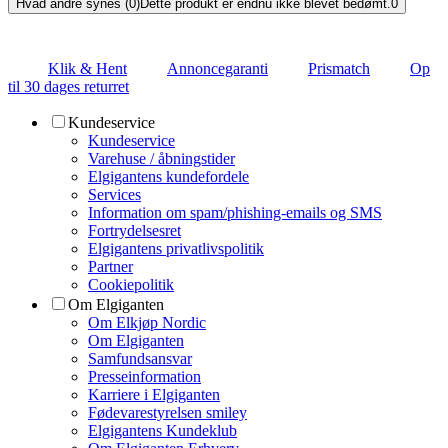
Hvad andre synes (0)
Dette produkt er endnu ikke blevet bedømt.
0
Klik & Hent
Annoncegaranti
Prismatch
Op
til 30 dages returret
Kundeservice
Kundeservice
Varehuse / åbningstider
Elgigantens kundefordele
Services
Information om spam/phishing-emails og SMS
Fortrydelsesret
Elgigantens privatlivspolitik
Partner
Cookiepolitik
Om Elgiganten
Om Elkjøp Nordic
Om Elgiganten
Samfundsansvar
Presseinformation
Karriere i Elgiganten
Fødevarestyrelsen smiley
Elgigantens Kundeklub