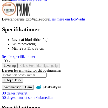
Leverandørens EcoVadis-score
Læs mere om EcoVadis
Specifikationer
Lavet af blød ribbet fløjl
Skumindvendig
Mål: 29 x 11 x 33 cm
Se alle specifikationer
199.-
Levering
Klik & Hent
Ikke tilgængelig
Beregn leveringstid for dit postnummer
Tilføj til kurv
Sammenlign
Gem
Ønskeskyen
30 dages returret
50 dages returret som klubmedlem
Specifikationer