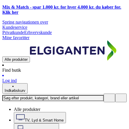
Mix & Match - spar 1.000 kr. for hver 4.000 kr. du køber for.
Klik
her
Spring navigationen over
Kundeservice
Privatkunde
Erhvervskunde
Mine favoritter
Alle produkter
Find butik
Log ind
Indkøbskurv
Alle produkter
TV, Lyd & Smart Home