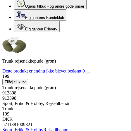
Ugens tilbud - og andre gode priser
Elgigantens Kundeklub
Elgiganten Erhverv
Trunk rejsenakkepude (grøn)
Dette produkt er endnu ikke blevet bedømt.
0
199.-
Tilføj til kurv
Trunk rejsenakkepude (grøn)
913898
913898
Sport, Fritid & Hobby, Rejsetilbehør
Trunk
199
DKK
5711381009821
Sport, Fritid & Hobby
Rejsetilbehør