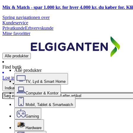
Mix & Match - spar 1.000 kr. for hver 4.000 kr. du køber for. Kl
Spring navigationen over
Kundeservice
Privatkunde
Erhvervskunde
Mine favoritter
Alle produkter
Find butik
Alle produkter
Log ind
TV, Lyd & Smart Home
Indkøbskurv
Computer & Kontor
Mobil, Tablet & Smartwatch
Gaming
Hardware