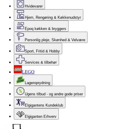
Hvidevarer
Hjem, Rengøring & Køkkenudstyr
Epoq køkken & bryggers
Personlig pleje, Skønhed & Velvære
Sport, Fritid & Hobby
Services & tilbehør
LEGO
Lageroprydning
Ugens tilbud - og andre gode priser
Elgigantens Kundeklub
Elgiganten Erhverv