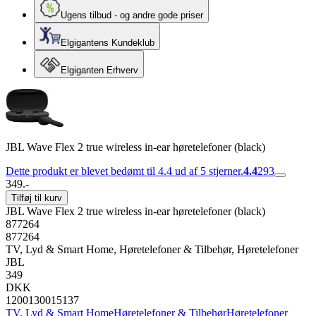
Ugens tilbud - og andre gode priser
Elgigantens Kundeklub
Elgiganten Erhverv
JBL Wave Flex 2 true wireless in-ear høretelefoner (black)
Dette produkt er blevet bedømt til 4.4 ud af 5 stjerner.
4.4
293
349.-
Tilføj til kurv
JBL Wave Flex 2 true wireless in-ear høretelefoner (black)
877264
877264
TV, Lyd & Smart Home, Høretelefoner & Tilbehør, Høretelefoner
JBL
349
DKK
1200130015137
TV, Lyd & Smart Home
Høretelefoner & Tilbehør
Høretelefoner