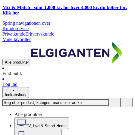
Mix & Match - spar 1.000 kr. for hver 4.000 kr. du køber for.
Klik
her
Spring navigationen over
Kundeservice
Privatkunde
Erhvervskunde
Mine favoritter
Alle produkter
Find butik
Log ind
Indkøbskurv
Alle produkter
TV, Lyd & Smart Home