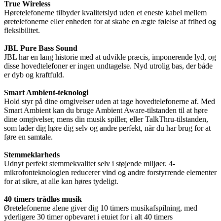
True Wireless
Høretelefonerne tilbyder kvalitetslyd uden et eneste kabel mellem
øretelefonerne eller enheden for at skabe en ægte følelse af frihed og
fleksibilitet.
JBL Pure Bass Sound
JBL har en lang historie med at udvikle præcis, imponerende lyd, og
disse hovedtelefoner er ingen undtagelse. Nyd utrolig bas, der både
er dyb og kraftfuld.
Smart Ambient-teknologi
Hold styr på dine omgivelser uden at tage hovedtelefonerne af. Med
Smart Ambient kan du bruge Ambient Aware-tilstanden til at høre
dine omgivelser, mens din musik spiller, eller TalkThru-tilstanden,
som lader dig høre dig selv og andre perfekt, når du har brug for at
føre en samtale.
Stemmeklarheds
Udnyt perfekt stemmekvalitet selv i støjende miljøer. 4-
mikrofonteknologien reducerer vind og andre forstyrrende elementer
for at sikre, at alle kan høres tydeligt.
40 timers trådløs musik
Øretelefonerne alene giver dig 10 timers musikafspilning, med
yderligere 30 timer opbevaret i etuiet for i alt 40 timers