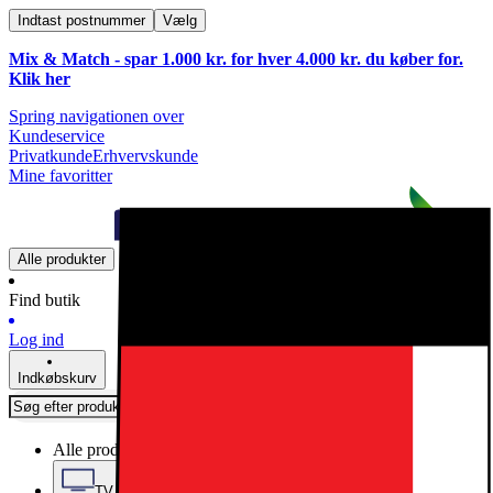
Indtast postnummer
Vælg
Mix & Match - spar 1.000 kr. for hver 4.000 kr. du køber for.
Klik
her
Spring navigationen over
Kundeservice
Privatkunde
Erhvervskunde
Mine favoritter
Alle produkter
Find butik
Log ind
Indkøbskurv
Alle produkter
TV, Lyd & Smart Home