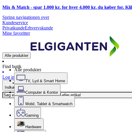
Mix & Match - spar 1.000 kr. for hver 4.000 kr. du køber for. Kl
Spring navigationen over
Kundeservice
Privatkunde
Erhvervskunde
Mine favoritter
Alle produkter
Find butik
Alle produkter
Log ind
TV, Lyd & Smart Home
Indkøbskurv
Computer & Kontor
Mobil, Tablet & Smartwatch
Gaming
Hardware