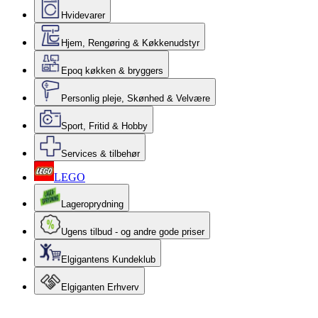
Hvidevarer
Hjem, Rengøring & Køkkenudstyr
Epoq køkken & bryggers
Personlig pleje, Skønhed & Velvære
Sport, Fritid & Hobby
Services & tilbehør
LEGO
Lageroprydning
Ugens tilbud - og andre gode priser
Elgigantens Kundeklub
Elgiganten Erhverv