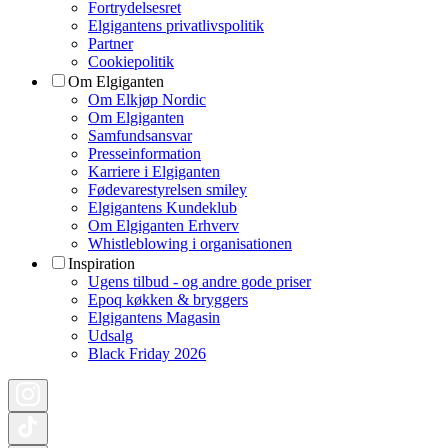
Fortrydelsesret
Elgigantens privatlivspolitik
Partner
Cookiepolitik
Om Elgiganten
Om Elkjøp Nordic
Om Elgiganten
Samfundsansvar
Presseinformation
Karriere i Elgiganten
Fødevarestyrelsen smiley
Elgigantens Kundeklub
Om Elgiganten Erhverv
Whistleblowing i organisationen
Inspiration
Ugens tilbud - og andre gode priser
Epoq køkken & bryggers
Elgigantens Magasin
Udsalg
Black Friday 2026