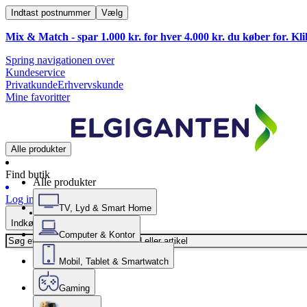
Indtast postnummer
Vælg
Mix & Match - spar 1.000 kr. for hver 4.000 kr. du køber for. Kl
Spring navigationen over
Kundeservice
Privatkunde
Erhvervskunde
Mine favoritter
Alle produkter
Find butik
Alle produkter
Log ind
TV, Lyd & Smart Home
Indkøbskurv
Computer & Kontor
Mobil, Tablet & Smartwatch
Gaming