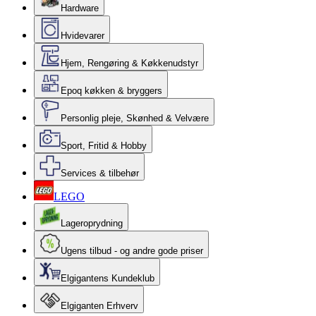
Hardware
Hvidevarer
Hjem, Rengøring & Køkkenudstyr
Epoq køkken & bryggers
Personlig pleje, Skønhed & Velvære
Sport, Fritid & Hobby
Services & tilbehør
LEGO
Lageroprydning
Ugens tilbud - og andre gode priser
Elgigantens Kundeklub
Elgiganten Erhverv