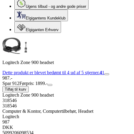
Ugens tilbud - og andre gode priser
Elgigantens Kundeklub
Elgiganten Erhverv
Logitech Zone 900 headset
Dette produkt er blevet bedømt til 4 ud af 5 stjerner.
4
1
987.-
Spar 912
Førpris: 1899.-
Tilføj til kurv
Logitech Zone 900 headset
318546
318546
Computer & Kontor, Computertilbehør, Headset
Logitech
987
DKK
5099206098534