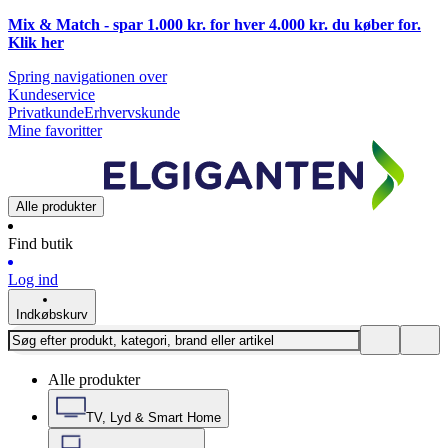
Mix & Match - spar 1.000 kr. for hver 4.000 kr. du køber for.
Klik
her
Spring navigationen over
Kundeservice
Privatkunde
Erhvervskunde
Mine favoritter
Alle produkter
Find butik
Log ind
Indkøbskurv
Alle produkter
TV, Lyd & Smart Home