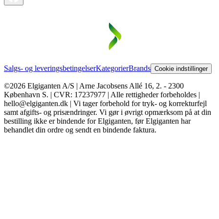
Salgs- og leveringsbetingelser
Kategorier
Brands
Cookie indstillinger
©2026 Elgiganten A/S | Arne Jacobsens Allé 16, 2. - 2300
København S. | CVR: 17237977 | Alle rettigheder forbeholdes |
hello@elgiganten.dk | Vi tager forbehold for tryk- og korrekturfejl
samt afgifts- og prisændringer. Vi gør i øvrigt opmærksom på at din
bestilling ikke er bindende for Elgiganten, før Elgiganten har
behandlet din ordre og sendt en bindende faktura.