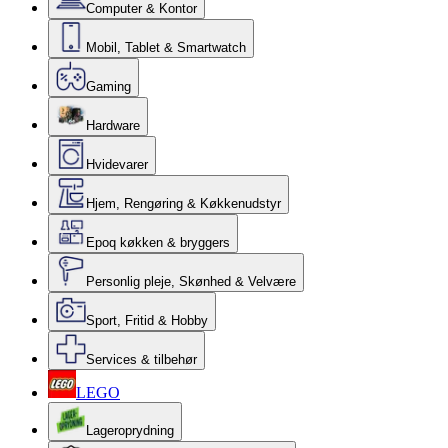
Computer & Kontor
Mobil, Tablet & Smartwatch
Gaming
Hardware
Hvidevarer
Hjem, Rengøring & Køkkenudstyr
Epoq køkken & bryggers
Personlig pleje, Skønhed & Velvære
Sport, Fritid & Hobby
Services & tilbehør
LEGO
Lageroprydning