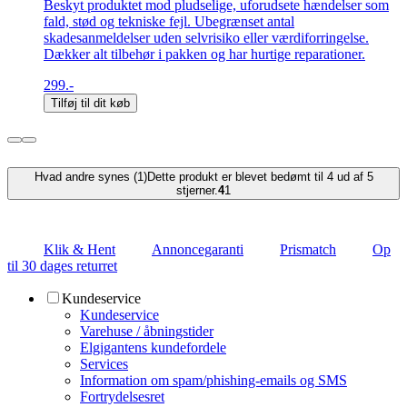
Beskyt produktet mod pludselige, uforudsete hændelser som
fald, stød og tekniske fejl. Ubegrænset antal
skadesanmeldelser uden selvrisiko eller værdiforringelse.
Dækker alt tilbehør i pakken og har hurtige reparationer.
299.-
Tilføj til dit køb
Hvad andre synes (1)
Dette produkt er blevet bedømt til 4 ud af 5
stjerner.
4
1
Klik & Hent
Annoncegaranti
Prismatch
Op
til 30 dages returret
Kundeservice
Kundeservice
Varehuse / åbningstider
Elgigantens kundefordele
Services
Information om spam/phishing-emails og SMS
Fortrydelsesret