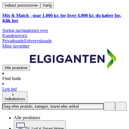
Indtast postnummer
Vælg
Mix & Match - spar 1.000 kr. for hver 4.000 kr. du køber for.
Klik
her
Spring navigationen over
Kundeservice
Privatkunde
Erhvervskunde
Mine favoritter
Alle produkter
Find butik
Log ind
Indkøbskurv
Alle produkter
TV, Lyd & Smart Home