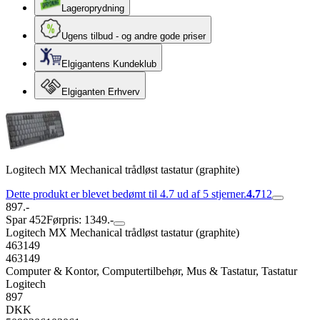
Lageroprydning
Ugens tilbud - og andre gode priser
Elgigantens Kundeklub
Elgiganten Erhverv
Logitech MX Mechanical trådløst tastatur (graphite)
Dette produkt er blevet bedømt til 4.7 ud af 5 stjerner.
4.7
12
897.-
Spar 452
Førpris: 1349.-
Logitech MX Mechanical trådløst tastatur (graphite)
463149
463149
Computer & Kontor, Computertilbehør, Mus & Tastatur, Tastatur
Logitech
897
DKK