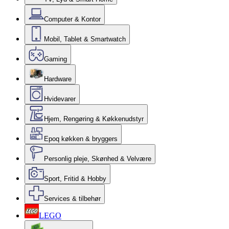
Computer & Kontor
Mobil, Tablet & Smartwatch
Gaming
Hardware
Hvidevarer
Hjem, Rengøring & Køkkenudstyr
Epoq køkken & bryggers
Personlig pleje, Skønhed & Velvære
Sport, Fritid & Hobby
Services & tilbehør
LEGO