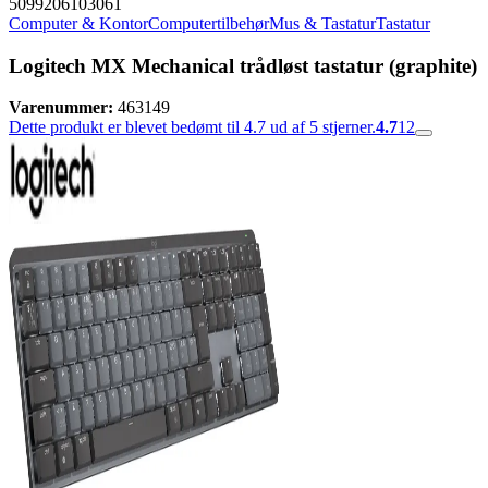
5099206103061
Computer & Kontor
Computertilbehør
Mus & Tastatur
Tastatur
Logitech MX Mechanical trådløst tastatur (graphite)
Varenummer:
463149
Dette produkt er blevet bedømt til 4.7 ud af 5 stjerner.
4.7
12