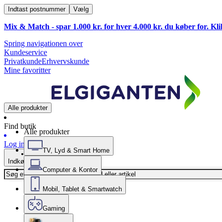
Indtast postnummer
Vælg
Mix & Match - spar 1.000 kr. for hver 4.000 kr. du køber for. Kl
Spring navigationen over
Kundeservice
Privatkunde
Erhvervskunde
Mine favoritter
Alle produkter
Find butik
Alle produkter
Log ind
TV, Lyd & Smart Home
Indkøbskurv
Computer & Kontor
Mobil, Tablet & Smartwatch
Gaming