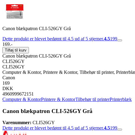
Canon blækpatron CLI-526GY Grå
Dette produkt er blevet bedømt til 4.5 ud af 5 stjerner.
4.5
199
169.-
Tilføj til kurv
Canon blækpatron CLI-526GY Grå
CLI526GY
CLI526GY
Computer & Kontor, Printere & Kontor, Tilbehør til printer, Printerbl
Canon
169
DKK
4960999672151
Computer & Kontor
Printere & Kontor
Tilbehør til printer
Printerblæk
Canon blækpatron CLI-526GY Grå
Varenummer:
CLI526GY
Dette produkt er blevet bedømt til 4.5 ud af 5 stjerner.
4.5
199