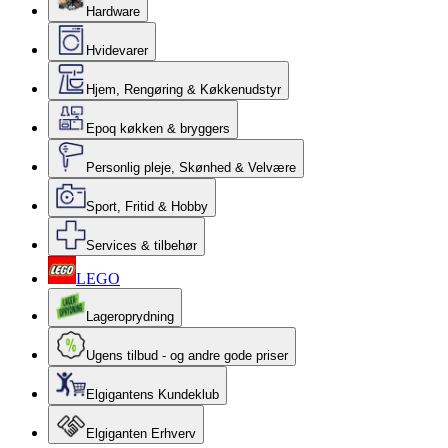
Hardware
Hvidevarer
Hjem, Rengøring & Køkkenudstyr
Epoq køkken & bryggers
Personlig pleje, Skønhed & Velvære
Sport, Fritid & Hobby
Services & tilbehør
LEGO
Lageroprydning
Ugens tilbud - og andre gode priser
Elgigantens Kundeklub
Elgiganten Erhverv