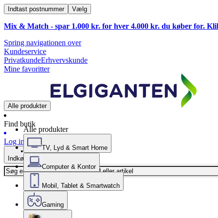
Indtast postnummer
Vælg
Mix & Match - spar 1.000 kr. for hver 4.000 kr. du køber for. Kl
Spring navigationen over
Kundeservice
Privatkunde
Erhvervskunde
Mine favoritter
Alle produkter
Find butik
Alle produkter
Log ind
TV, Lyd & Smart Home
Indkøbskurv
Computer & Kontor
Mobil, Tablet & Smartwatch
Gaming