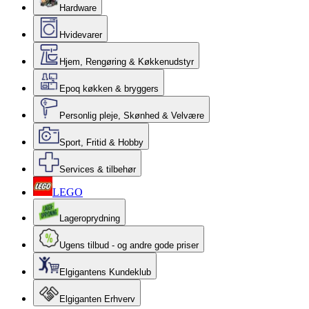
Hardware
Hvidevarer
Hjem, Rengøring & Køkkenudstyr
Epoq køkken & bryggers
Personlig pleje, Skønhed & Velvære
Sport, Fritid & Hobby
Services & tilbehør
LEGO
Lageroprydning
Ugens tilbud - og andre gode priser
Elgigantens Kundeklub
Elgiganten Erhverv