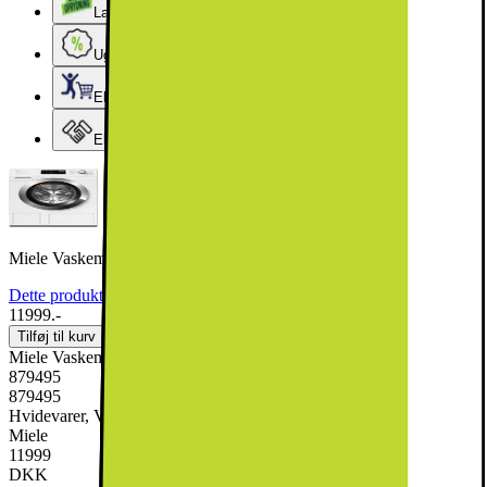
Lageroprydning
Ugens tilbud - og andre gode priser
Elgigantens Kundeklub
Elgiganten Erhverv
Miele Vaskemaskine WEG895 WCS PWash&TDos (9kg)
Dette produkt er blevet bedømt til 4.7 ud af 5 stjerner.
4.7
11
11999.-
Tilføj til kurv
Miele Vaskemaskine WEG895 WCS PWash&TDos (9kg)
879495
879495
Hvidevarer, Vask & Tør, Vaskemaskine
Miele
11999
DKK