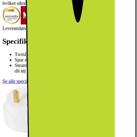
hvilket sikrer effektiv og højtydende tøjvask.
Læs mere om produktet
Leverandørens EcoVadis-score
Læs mere om EcoVadis
Specifikationer
TwinDos - Automatisk sæbedosering
Spar endnu mere energi med A -20 %
SteamCare reducerer strygetiden med op til 50 % og opfrisker
dit tøj
Se alle specifikationer