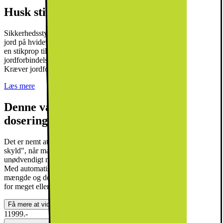
Husk stikprop til din hvidevare
Sikkerhedsstyrelsen SIK.DK anbefaler, at du bruger omformer til
jord på hvidevarer. Denne vare leveres uden jordforbindelse, hvorfor
en stikprop til jordforbindelse er nødvendig for at opnå
jordforbindelse. Denne kan tilkøbes i leveringsprocessen. NB!
Kræver jordforbindelse i din stikkontakt.
Læs mere
Denne vaskemaskine har automatisk
dosering
Det er nemt at komme til at bruge lidt ekstra "for en sikkerheds
skyld", når man fylder vaskemiddel på. Problemet er, at der bruges
unødvendigt meget vaskemiddel, og tøjet bliver ikke renere af det.
Med automatisk dosering beregner maskinen i stedet den præcise
mængde og doserer dermed sæben så effektivt som muligt - hverken
for meget eller for lidt. Bare helt korrekt.
Få mere at vide
11999.-