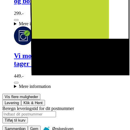
og bortskaffer det forsvarligt
299.-
Mere information
Vi monterer din nye vaskemaskine og
tager emballagen med retur
449.-
Mere information
Vis flere muligheder
Levering
Klik & Hent
Beregn leveringstid for dit postnummer
Tilføj til kurv
Sammenlign
Gem
Ønskeskyen