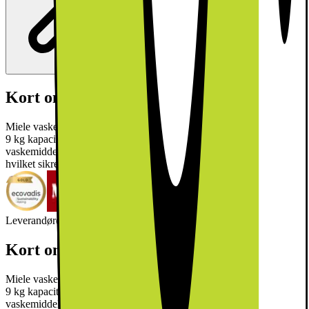
Kort om produktet
Miele vaskemaskine WEG895 WCS PWash&TDos&Steam tilbyder
9 kg kapacitet, 1400 omdrejninger, SteamCare, automatisk
vaskemiddeldosering, QuickPowerWash og Wi-Fi-forbindelse,
hvilket sikrer effektiv og højtydende tøjvask.
Læs mere om produktet
Leverandørens EcoVadis-score
Læs mere om EcoVadis
Kort om produktet
Miele vaskemaskine WEG895 WCS PWash&TDos&Steam tilbyder
9 kg kapacitet, 1400 omdrejninger, SteamCare, automatisk
vaskemiddeldosering, QuickPowerWash og Wi-Fi-forbindelse,