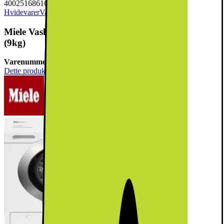
4002516861676
Hvidevarer
Vask & Tør
Vaskemaskine
Miele Vaskemaskine WEG895 WCS PWash&TDos
(9kg)
Varenummer:
879495
Dette produkt er blevet bedømt til 4.7 ud af 5 stjerner.
4.7
11