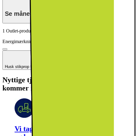
Se månedspris ved delbetaling.
1 Outlet-produkt tilgængeligt
Fra 6599.-
Energimærkning
Produktdatablad
Husk stikprop til din hvidevare
Se flere +2.
Nyttige tjenester (fragtomkostninger
kommer i tillæg)
Vi tager dit gamle produkt med retur