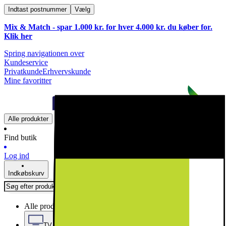
Indtast postnummer
Vælg
Mix & Match - spar 1.000 kr. for hver 4.000 kr. du køber for.
Klik
her
Spring navigationen over
Kundeservice
Privatkunde
Erhvervskunde
Mine favoritter
Alle produkter
Find butik
Log ind
Indkøbskurv
Alle produkter
TV, Lyd & Smart Home