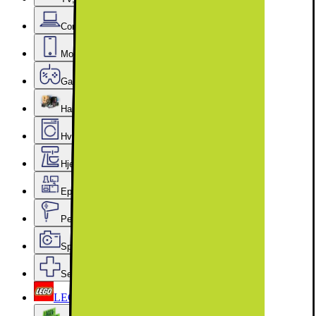
Computer & Kontor
Mobil, Tablet & Smartwatch
Gaming
Hardware
Hvidevarer
Hjem, Rengøring & Køkkenudstyr
Epoq køkken & bryggers
Personlig pleje, Skønhed & Velvære
Sport, Fritid & Hobby
Services & tilbehør
LEGO