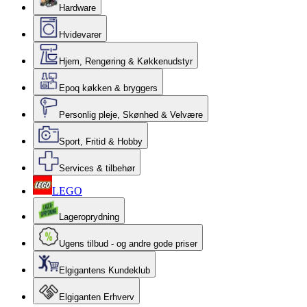
Hardware
Hvidevarer
Hjem, Rengøring & Køkkenudstyr
Epoq køkken & bryggers
Personlig pleje, Skønhed & Velvære
Sport, Fritid & Hobby
Services & tilbehør
LEGO
Lageroprydning
Ugens tilbud - og andre gode priser
Elgigantens Kundeklub
Elgiganten Erhverv