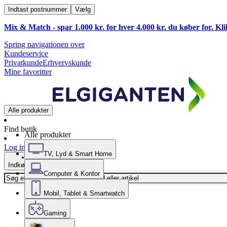
Indtast postnummer
Vælg
Mix & Match - spar 1.000 kr. for hver 4.000 kr. du køber for. Kl
Spring navigationen over
Kundeservice
Privatkunde
Erhvervskunde
Mine favoritter
Alle produkter
Find butik
Alle produkter
Log ind
TV, Lyd & Smart Home
Indkøbskurv
Computer & Kontor
Mobil, Tablet & Smartwatch
Gaming