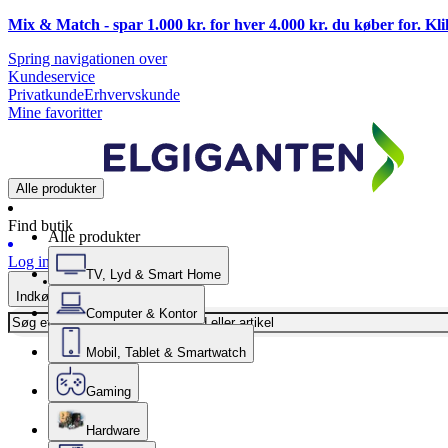
Mix & Match - spar 1.000 kr. for hver 4.000 kr. du køber for. Kl
Spring navigationen over
Kundeservice
Privatkunde
Erhvervskunde
Mine favoritter
Alle produkter
Find butik
Alle produkter
Log ind
TV, Lyd & Smart Home
Indkøbskurv
Computer & Kontor
Mobil, Tablet & Smartwatch
Gaming
Hardware