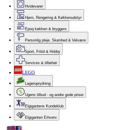
Hvidevarer
Hjem, Rengøring & Køkkenudstyr
Epoq køkken & bryggers
Personlig pleje, Skønhed & Velvære
Sport, Fritid & Hobby
Services & tilbehør
LEGO
Lageroprydning
Ugens tilbud - og andre gode priser
Elgigantens Kundeklub
Elgiganten Erhverv