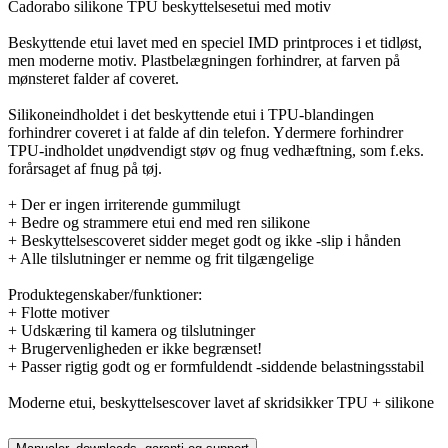
Cadorabo silikone TPU beskyttelsesetui med motiv
Beskyttende etui lavet med en speciel IMD printproces i et tidløst,
men moderne motiv. Plastbelægningen forhindrer, at farven på
mønsteret falder af coveret.
Silikoneindholdet i det beskyttende etui i TPU-blandingen
forhindrer coveret i at falde af din telefon. Ydermere forhindrer
TPU-indholdet unødvendigt støv og fnug vedhæftning, som f.eks.
forårsaget af fnug på tøj.
+ Der er ingen irriterende gummilugt
+ Bedre og strammere etui end med ren silikone
+ Beskyttelsescoveret sidder meget godt og ikke -slip i hånden
+ Alle tilslutninger er nemme og frit tilgængelige
Produktegenskaber/funktioner:
+ Flotte motiver
+ Udskæring til kamera og tilslutninger
+ Brugervenligheden er ikke begrænset!
+ Passer rigtig godt og er formfuldendt -siddende belastningsstabil
Moderne etui, beskyttelsescover lavet af skridsikker TPU + silikone