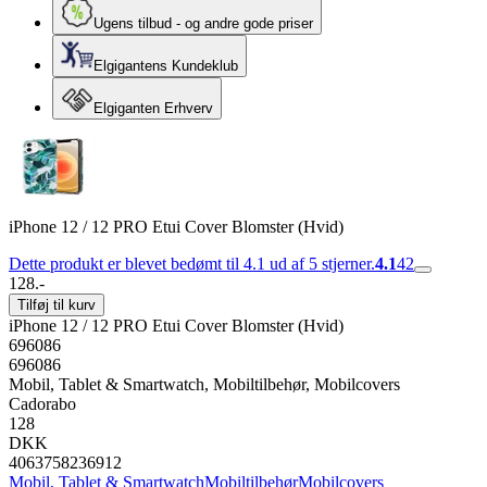
Ugens tilbud - og andre gode priser
Elgigantens Kundeklub
Elgiganten Erhverv
iPhone 12 / 12 PRO Etui Cover Blomster (Hvid)
Dette produkt er blevet bedømt til 4.1 ud af 5 stjerner.
4.1
42
128.-
Tilføj til kurv
iPhone 12 / 12 PRO Etui Cover Blomster (Hvid)
696086
696086
Mobil, Tablet & Smartwatch, Mobiltilbehør, Mobilcovers
Cadorabo
128
DKK
4063758236912
Mobil, Tablet & Smartwatch
Mobiltilbehør
Mobilcovers