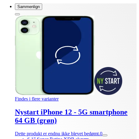
Sammenlign
Findes i flere varianter
Nystart iPhone 12 - 5G smartphone
64 GB (grøn)
Dette produkt er endnu ikke blevet bedømt.
0