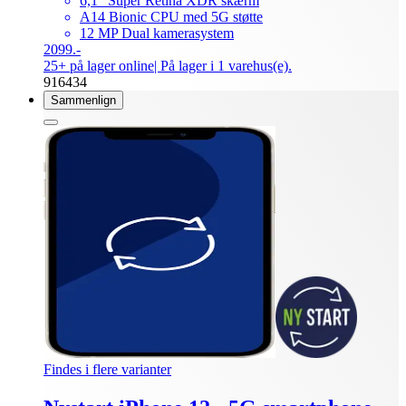
6,1” Super Retina XDR skærm
A14 Bionic CPU med 5G støtte
12 MP Dual kamerasystem
2099.-
25+ på lager online
| På lager i 1 varehus(e).
916434
Sammenlign
Findes i flere varianter