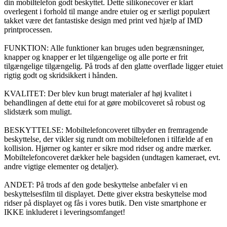
din mobiltelefon godt beskyttet. Dette silikonecover er klart
overlegent i forhold til mange andre etuier og er særligt populært
takket være det fantastiske design med print ved hjælp af IMD
printprocessen.
FUNKTION: Alle funktioner kan bruges uden begrænsninger,
knapper og knapper er let tilgængelige og alle porte er frit
tilgængelige tilgængelig. På trods af den glatte overflade ligger etuiet
rigtig godt og skridsikkert i hånden.
KVALITET: Der blev kun brugt materialer af høj kvalitet i
behandlingen af dette etui for at gøre mobilcoveret så robust og
slidstærk som muligt.
BESKYTTELSE: Mobiltelefoncoveret tilbyder en fremragende
beskyttelse, der vikler sig rundt om mobiltelefonen i tilfælde af en
kollision. Hjørner og kanter er sikre mod ridser og andre mærker.
Mobiltelefoncoveret dækker hele bagsiden (undtagen kameraet, evt.
andre vigtige elementer og detaljer).
ANDET: På trods af den gode beskyttelse anbefaler vi en
beskyttelsesfilm til displayet. Dette giver ekstra beskyttelse mod
ridser på displayet og fås i vores butik. Den viste smartphone er
IKKE inkluderet i leveringsomfanget!