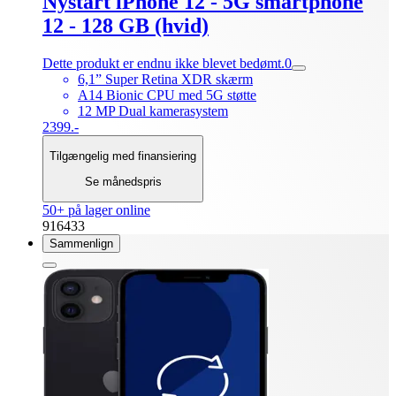
Nystart iPhone 12 - 5G smartphone
12 - 128 GB (hvid)
Dette produkt er endnu ikke blevet bedømt.
0
6,1” Super Retina XDR skærm
A14 Bionic CPU med 5G støtte
12 MP Dual kamerasystem
2399.-
Tilgængelig med finansiering
Se månedspris
50+ på lager online
916433
Sammenlign