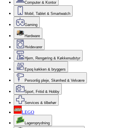
Computer & Kontor
Mobil, Tablet & Smartwatch
Gaming
Hardware
Hvidevarer
Hjem, Rengøring & Køkkenudstyr
Epoq køkken & bryggers
Personlig pleje, Skønhed & Velvære
Sport, Fritid & Hobby
Services & tilbehør
LEGO
Lageroprydning