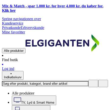
Mix & Match - spar 1.000 kr. for hver 4.000 kr. du køber for.
Klik
her
Spring navigationen over
Kundeservice
Privatkunde
Erhvervskunde
Mine favoritter
Alle produkter
Find butik
Log ind
Indkøbskurv
Alle produkter
TV, Lyd & Smart Home