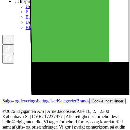
Inspiration
Ugens tilbud - og andre gode priser
Epoq køkken & bryggers
Elgigantens Magasin
Udsalg
Black Friday 2026
Salgs- og leveringsbetingelser
Kategorier
Brands
Cookie indstillinger
©2026 Elgiganten A/S | Arne Jacobsens Allé 16, 2. - 2300
København S. | CVR: 17237977 | Alle rettigheder forbeholdes |
hello@elgiganten.dk | Vi tager forbehold for tryk- og korrekturfejl
samt afgifts- og prisændringer. Vi gør i øvrigt opmærksom på at din