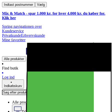
Indtast postnummer
Vælg
Mix & Match - spar 1.000 kr. for hver 4.000 kr. du køber for.
Klik
her
Spring navigationen over
Kundeservice
Privatkunde
Erhvervskunde
Mine favoritter
Alle produkter
Find butik
Log ind
Indkøbskurv
Alle produkter
TV, Lyd & Smart Home