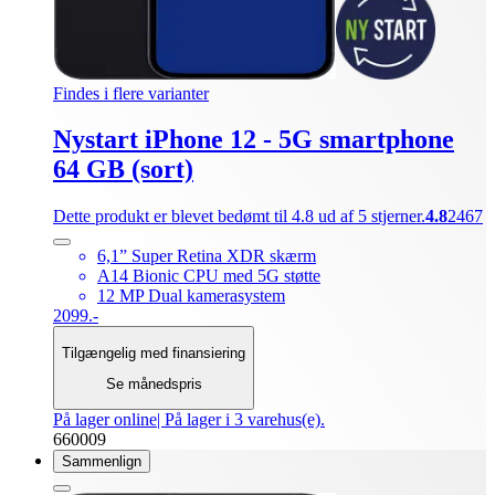
Findes i flere varianter
Nystart iPhone 12 - 5G smartphone
64 GB (sort)
Dette produkt er blevet bedømt til 4.8 ud af 5 stjerner.
4.8
2467
6,1” Super Retina XDR skærm
A14 Bionic CPU med 5G støtte
12 MP Dual kamerasystem
2099.-
Tilgængelig med finansiering
Se månedspris
På lager online
| På lager i 3 varehus(e).
660009
Sammenlign