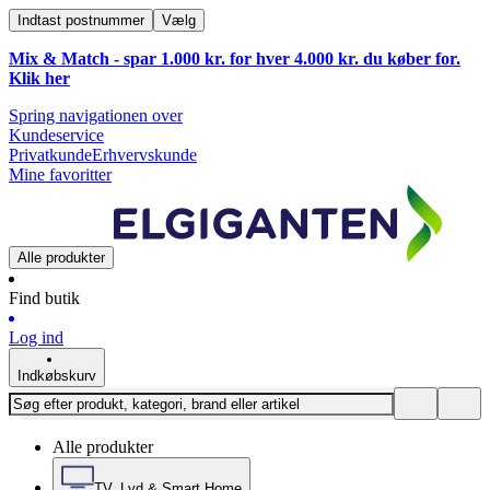
Indtast postnummer
Vælg
Mix & Match - spar 1.000 kr. for hver 4.000 kr. du køber for.
Klik
her
Spring navigationen over
Kundeservice
Privatkunde
Erhvervskunde
Mine favoritter
Alle produkter
Find butik
Log ind
Indkøbskurv
Alle produkter
TV, Lyd & Smart Home