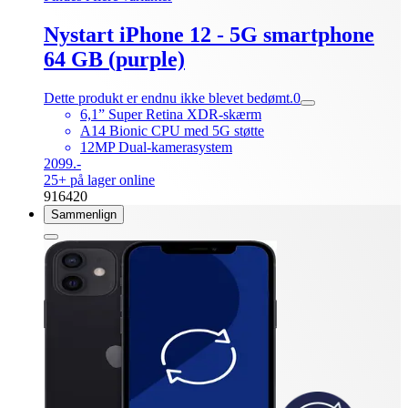
Nystart iPhone 12 - 5G smartphone
64 GB (purple)
Dette produkt er endnu ikke blevet bedømt.
0
6,1” Super Retina XDR-skærm
A14 Bionic CPU med 5G støtte
12MP Dual-kamerasystem
2099.-
25+ på lager online
916420
Sammenlign