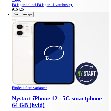
2099.-
På lager online
| På lager i 1 varehus(e).
916426
Sammenlign
Findes i flere varianter
Nystart iPhone 12 - 5G smartphone
64 GB (hvid)