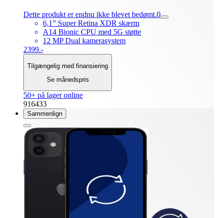
Dette produkt er endnu ikke blevet bedømt.
0
6,1” Super Retina XDR skærm
A14 Bionic CPU med 5G støtte
12 MP Dual kamerasystem
2399.-
Tilgængelig med finansiering
Se månedspris
50+ på lager online
916433
Sammenlign