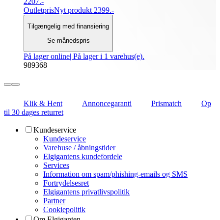
2207.-
Outletpris
Nyt produkt 2399.-
Tilgængelig med finansiering
Se månedspris
På lager online
| På lager i 1 varehus(e).
989368
Klik & Hent
Annoncegaranti
Prismatch
Op
til 30 dages returret
Kundeservice
Kundeservice
Varehuse / åbningstider
Elgigantens kundefordele
Services
Information om spam/phishing-emails og SMS
Fortrydelsesret
Elgigantens privatlivspolitik
Partner
Cookiepolitik
Om Elgiganten