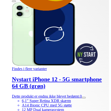
Findes i flere varianter
Nystart iPhone 12 - 5G smartphone
64 GB (grøn)
Dette produkt er endnu ikke blevet bedømt.
0
6,1” Super Retina XDR skærm
A14 Bionic CPU med 5G støtte
12 MP Dual kamerasystem