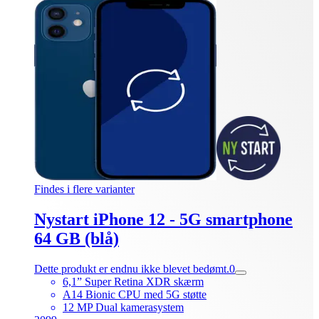
Findes i flere varianter
Nystart iPhone 12 - 5G smartphone
64 GB (blå)
Dette produkt er endnu ikke blevet bedømt.
0
6,1” Super Retina XDR skærm
A14 Bionic CPU med 5G støtte
12 MP Dual kamerasystem