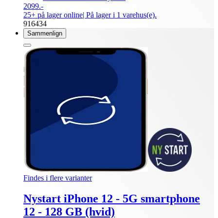
2099.-
25+ på lager online
| På lager i 1 varehus(e).
916434
Sammenlign
Findes i flere varianter
Nystart iPhone 12 - 5G smartphone
12 - 128 GB (hvid)