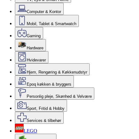
Computer & Kontor
Mobil, Tablet & Smartwatch
Gaming
Hardware
Hvidevarer
Hjem, Rengøring & Køkkenudstyr
Epoq køkken & bryggers
Personlig pleje, Skønhed & Velvære
Sport, Fritid & Hobby
Services & tilbehør
LEGO