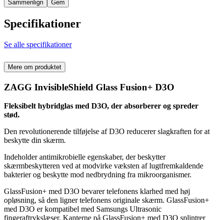
Sammenlign
Gem
Specifikationer
Se alle specifikationer
Mere om produktet
ZAGG InvisibleShield Glass Fusion+ D3O
Fleksibelt hybridglas med D3O, der absorberer og spreder
stød.
Den revolutionerende tilføjelse af D3O reducerer slagkraften for at
beskytte din skærm.
Indeholder antimikrobielle egenskaber, der beskytter
skærmbeskytteren ved at modvirke væksten af lugtfremkaldende
bakterier og beskytte mod nedbrydning fra mikroorganismer.
GlassFusion+ med D3O bevarer telefonens klarhed med høj
opløsning, så den ligner telefonens originale skærm. GlassFusion+
med D3O er kompatibel med Samsungs Ultrasonic
fingeraftrykslæser. Kanterne på GlassFusion+ med D3O splintrer