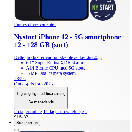
Findes i flere varianter
Nystart iPhone 12 - 5G smartphone
12 - 128 GB (sort)
Dette produkt er endnu ikke blevet bedømt.
0
6,1” Super Retina XDR skærm
A14 Bionic CPU med 5G støtte
12MP Dual camera system
2399.-
Outlet-pris fra 2207.-
Tilgængelig med finansiering
Se månedspris
På lager online
| På lager i 5 varehus(e).
916432
Sammenlign