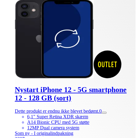
Nystart iPhone 12 - 5G smartphone
12 - 128 GB (sort)
Dette produkt er endnu ikke blevet bedømt.
0
6,1" Super Retina XDR skærm
A14 Bionic CPU med 5G støtte
12MP Dual camera system
Som ny - I originalindpakning