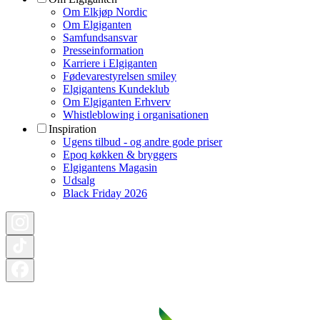
Om Elkjøp Nordic
Om Elgiganten
Samfundsansvar
Presseinformation
Karriere i Elgiganten
Fødevarestyrelsen smiley
Elgigantens Kundeklub
Om Elgiganten Erhverv
Whistleblowing i organisationen
Inspiration
Ugens tilbud - og andre gode priser
Epoq køkken & bryggers
Elgigantens Magasin
Udsalg
Black Friday 2026