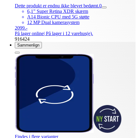
Dette produkt er endnu ikke blevet bedømt.
0
6,1” Super Retina XDR skærm
A14 Bionic CPU med 5G støtte
12 MP Dual kamerasystem
2099.-
På lager online
| På lager i 12 varehus(e).
916424
Sammenlign
Findes i flere varianter