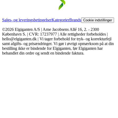
Salgs- og leveringsbetingelser
Kategorier
Brands
Cookie indstillinger
©2026 Elgiganten A/S | Arne Jacobsens Allé 16, 2. - 2300
København S. | CVR: 17237977 | Alle rettigheder forbeholdes |
hello@elgiganten.dk | Vi tager forbehold for tryk- og korrekturfejl
samt afgifts- og prisændringer. Vi gør i øvrigt opmærksom på at din
bestilling ikke er bindende for Elgiganten, før Elgiganten har
behandlet din ordre og sendt en bindende faktura.