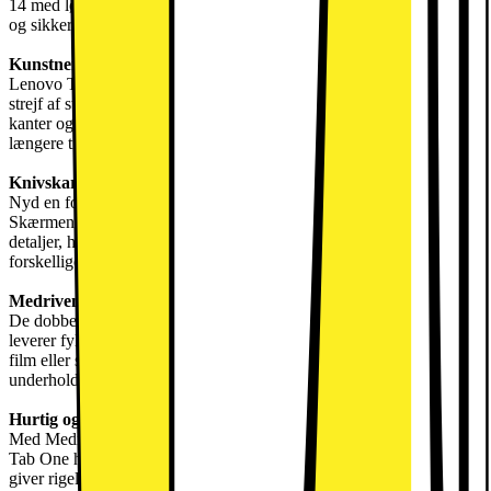
14 med løfte om fremtidige opdateringer, hvilket sikrer en moderne
og sikker brugeroplevelse.
Kunstnerisk og ergonomisk
Lenovo Tab One har et unikt terrazzo-design, der ikke kun tilføjer et
strejf af stil, men også forbedrer grebskomforten. De afrundede
kanter og ergonomiske udformning gør den behagelig at holde i
længere tid, uanset om du streamer, gamer eller browser.
Knivskarpt display
Nyd en fordybende seeroplevelse med 8,7" HD+ skærmen.
Skærmens lysstyrke på 480 nit sikrer levende farver og skarpe
detaljer, hvilket gør den perfekt til at se videoer eller spille spil under
forskellige lysforhold.
Medrivende lyd
De dobbelte stereohøjttalere, optimeret med Dolby Atmos-teknologi,
leverer fyldig og omsluttende lyd. Uanset om du lytter til musik, ser
film eller spiller spil, forbedrer lydkvaliteten den samlede
underholdningsoplevelse.
Hurtig og stabil
Med MediaTek Helio G85 octa-core processoren tilbyder Lenovo
Tab One hurtig og stabil ydeevne. De 64GB indbygget lagerplads
giver rigelig plads til apps, medier og dokumenter, mens den