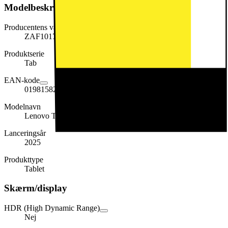
Modelbeskrivelse
Producentens varenummer
ZAF10175SE
Produktserie
Tab
EAN-kode
0198158239318
Modelnavn
Lenovo Tab One ZAF10175SE
Lanceringsår
2025
Produkttype
Tablet
Skærm/display
HDR (High Dynamic Range)
Nej