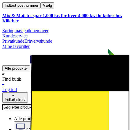
Indtast postnummer
Vælg
Mix & Match - spar 1.000 kr. for hver 4.000 kr. du køber for.
Klik
her
Spring navigationen over
Kundeservice
Privatkunde
Erhvervskunde
Mine favoritter
Alle produkter
Find butik
Log ind
Indkøbskurv
Alle produkter
TV, Lyd & Smart Home