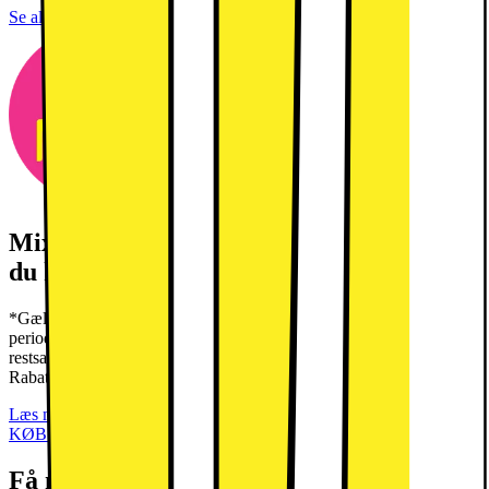
Se alle specifikationer
Mix & Match: Spar 1000.- for hver 4000.-
du køber for*
*Gælder ved køb af min. 2 udvalgte Mix and Match produkter i
perioden 03/08 - 16/08 2026. Gælder ikke outlet eller
restsalgsprodukter. Kan ikke kombineres med brug af prismatch.
Rabat frafalder ved retur.
Læs mere
KØB MED MOBILABONNEMENTER
Få mest muligt ud af din telefon med det