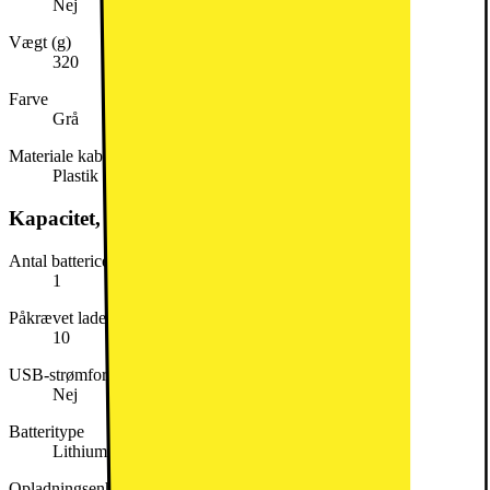
Nej
Vægt (g)
320
Farve
Grå
Materiale kabinet
Plastik
Kapacitet, forbrug og strøm
Antal battericeller
1
Påkrævet ladeeffekt (min. i W)
10
USB-strømforsyning (USB PD)
Nej
Batteritype
Lithium-ion
Opladningsenhed inkluderet