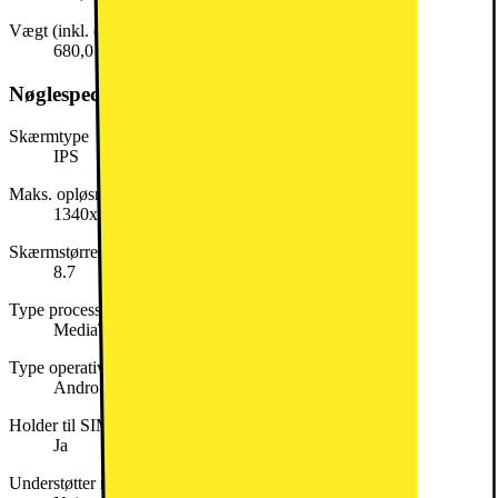
Vægt (inkl. emballage)
680,0 g
Nøglespecifikation
Skærmtype
IPS
Maks. opløsning
1340x800
Skærmstørrelse (tommer)
8.7
Type processor
MediaTek Helio
Type operativsystem (OS)
Android
Holder til SIM-kort
Ja
Understøtter mobilt netværk