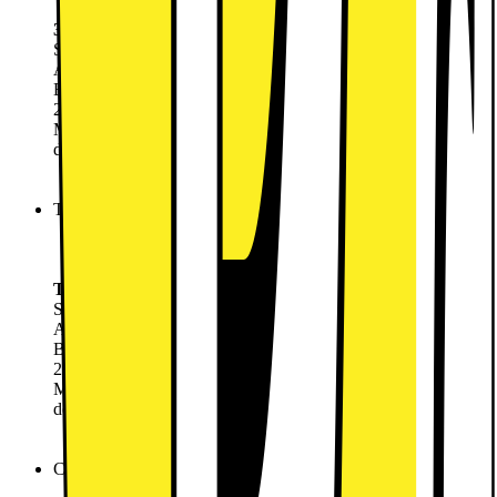
Del data med 3Family
3 Fri Tale 100 GB
Startgebyr
0.-
Abonnement:
220.-
/mnd.
Betal nu
299.-
220.-
/mnd.
Mindstepris de første 6 måneder (6 måneders bindingsperiode,
derefter 30 dages opsigelse): 1619,-
Vælg abonnement
Telenor Fri Tale 120 GB
0 kr. i oprettelse
45 GB i 55 lande
5G og Fri SMS inkluderet
Telenor Fri Tale 120 GB
Startgebyr
99.-
Abonnement:
239.-
/mnd.
Betal nu
149.-
239.-
/mnd.
Mindstepris de første 6 måneder (6 måneders bindingsperiode,
derefter 30 dages opsigelse): 1682,-
Kan kun købes i butik
CBB149 Fri Tale + 500 GB Data
0 kr. i oprettelse