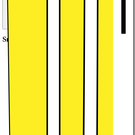
Opgradér for færre penge
Giv produkter i bytte og brug værdien som betaling ved køb af nye
produkter.
Beregn værdien
Smart at tilføje
Lenovo Folio-etui til Lenovo Tab One
(grå)
249.-