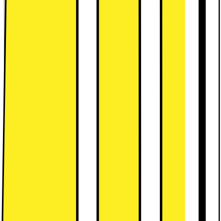
Kort om produktet
Denne Lenovo Tab One 8,7" tablet er udstyret med flotte HD-
visuals, Dolby Atmos lyd og effekt ydeevne med en MediaTek
Helio G85-processor. Den har 64GB flash-lagerplads og et
5.100mAh batteri for op til 12,5 timers videoafspilning.
Læs mere
om produktet
Leverandørens EcoVadis-score
Læs mere om EcoVadis