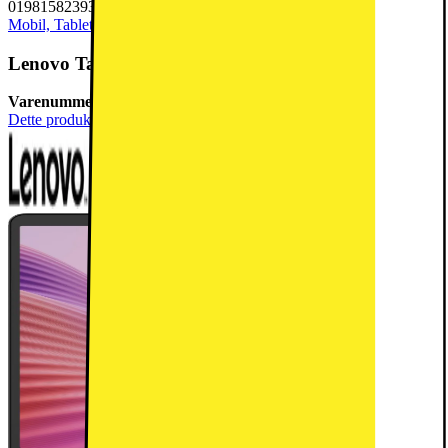
0198158239318
Mobil, Tablet & Smartwatch
Tablet
Lenovo Tab One 8,7" tablet LTE 4/64 (luna grå)
Varenummer:
946185
Dette produkt er blevet bedømt til 5 ud af 5 stjerner.
5
2