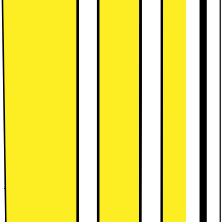
Kort om produktet
Denne Lenovo Tab One 8,7" tablet er udstyret med flotte HD-
visuals, Dolby Atmos lyd og effekt ydeevne med en MediaTek
Helio G85-processor. Den har 64GB flash-lagerplads og et
5.100mAh batteri for op til 12,5 timers videoafspilning.
Læs mere
om produktet
Leverandørens EcoVadis-score
Læs mere om EcoVadis
Specifikationer
8,7" IPS HD-touchskærm
MediaTek Helio G85
4GB RAM, 64GB flash-lager
Se alle specifikationer