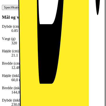
Specifikationer
Mål og vægt
Dybde (cm)
0.85
Vægt (g)
320
Højde (cm)
21.1
Bredde (cm)
12.48
Højde (inkl. emballage)
60,0 mm
Bredde (inkl. emballage)
144,0 mm
Dybde (inkl. emballage)
230,0 mm