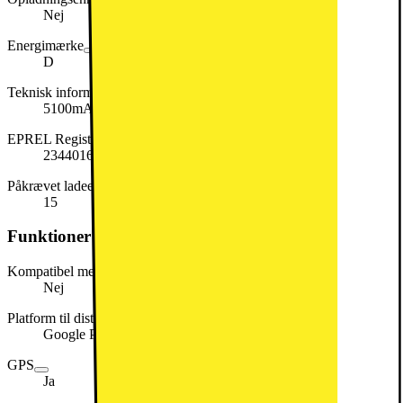
Nej
Energimærke
D
Teknisk information om batteri
5100mAh
EPREL Registreringsnummer
2344016
Påkrævet ladeeffekt (maks. i W)
15
Funktioner
Kompatibel med stylus
Nej
Platform til distribution af apps
Google Play
GPS
Ja