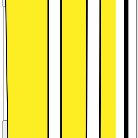
Mix & Match: Spar 1000.- for hver 4000.- du køber for*
Køb med et mobil-abonnement og betal mindre nu:
Med abonnement
Køb uden abonnement
1299.-
Trade-in: