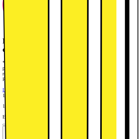
Mix & Match: Spar 1000.- for hver 4000.-
du køber for*
*Gælder ved køb af min. 2 udvalgte Mix and Match produkter i
perioden 03/08 - 16/08 2026. Gælder ikke outlet eller
restsalgsprodukter. Kan ikke kombineres med brug af prismatch.
Rabat frafalder ved retur.
Læs mere
1299.-
1 Outlet-produkt tilgængeligt
Fra 1195.-
Energimærkning
Produktdatablad