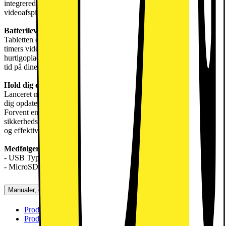
integrerede GPU sikrer jævn grafikgengivelse til gaming og
videoafspilning.
Batterilevetid til hele dagen
Tabletten er udstyret med et 5.100 mAh batteri, der giver op til 12,5
timers videoafspilning på en enkelt opladning. Den 15W
hurtigopladning betyder, at du hurtigt kan genoplade og bruge mere
tid på dine favoritaktiviteter uden at være bundet til en stikkontakt.
Hold dig opdateret
Lanceret med Android 14 er Lenovo Tab One designet til at holde
dig opdateret med de nyeste funktioner og sikkerhedsopdateringer.
Forvent en opgradering til Android 15 og to års
sikkerhedsopdateringer, hvilket sikrer, at din enhed forbliver sikker
og effektiv over tid.
Medfølger i pakken:
- USB Type-C 2.0 opladningskabel
- MicroSD-skuffe
Manualer, downloads, garanti og support
Produktdatablad (engelsk)
[
pdf
]
Produktdatablad (dansk)
[
pdf
]