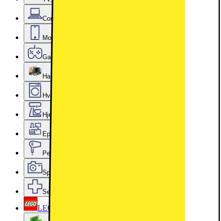
Computer & Kontor
Mobil, Tablet & Smartwatch
Gaming
Hardware
Hvidevarer
Hjem, Rengøring & Køkkenudstyr
Epoq køkken & bryggers
Personlig pleje, Skønhed & Velvære
Sport, Fritid & Hobby
Services & tilbehør
LEGO