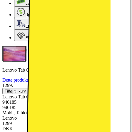
Lageroprydning
Ugens tilbud - og andre gode priser
Elgigantens Kundeklub
Elgiganten Erhverv
Lenovo Tab One 8,7" tablet LTE 4/64 (luna grå)
Dette produkt er blevet bedømt til 5 ud af 5 stjerner.
5
2
1299.-
Tilføj til kurv
Lenovo Tab One 8,7" tablet LTE 4/64 (luna grå)
946185
946185
Mobil, Tablet & Smartwatch, Tablet
Lenovo
1299
DKK