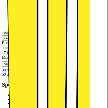
Lenovo Folio etui til Lenovo Tab One
(grøn)
249.-
Vis flere muligheder
Levering
Klik & Hent
Beregn leveringstid for dit postnummer
Tilføj til kurv
Mix & Match
Sammenlign
Gem
Ønskeskyen
30 dages returret
50 dages returret som klubmedlem
Specifikationer
8,7" IPS HD-touchskærm
MediaTek Helio G85
4GB RAM, 64GB flash-lager