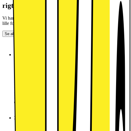
rigtige abonnement
Vi har det rigtige abonnement til dig - uanset om du har et stort eller
lille forbrug.
Se alle abonnementer
Yousee Fri Tale 100GB
Roaming World i over 100 lande
YouSee Musik
Yousee Fri Tale 100GB
Startgebyr
99.-
Abonnement:
249.-
/mnd.
Betal nu
249.-
249.-
/mnd.
Mindstepris de første 6 måneder (6 måneders bindingsperiode,
derefter 30 dages opsigelse): 1842,-
Vælg abonnement
3 Fri Tale 100 GB
3LikeHome i 100 lande
Lynhurtig 5G dækning