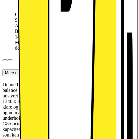
30 GB EU - Data
Lynhurtigt 5G
CBB149 Fri Tale + 500 GB Data
Startgebyr
99.-
Abonnement:
149.-
/mnd.
Betal nu
999.-
149.-
/mnd.
Mindstepris de første 6 måneder (6 måneders bindingsperiode,
derefter 30 dages opsigelse): 1992,-
Kan kun købes i butik
Mere om produktet
Denne Lenovo Tab One 8,7" tablet er designet til dem, der søger en
balance mellem mobilitet og ydeevne. Denne kompakte enhed er
udstyret med en levende 8,7" HD+ skærm med en opløsning på
1340 x 800 pixels og en opdateringshastighed på 60Hz, som sikrer
klare og jævne billeder. Med en vægt på cirka 320 gram er den let
og nem at have med, hvilket gør den til en ideel følgesvend til
underholdning og produktivitet på farten. Drevet af MediaTek Helio
G85 octa-core processor leverer denne tablet effektiv multitasking-
kapacitet, understøttet af 4GB RAM og 64GB intern lagerplads,
som kan udvides via et microSD-kort. Tabletten kører på Android