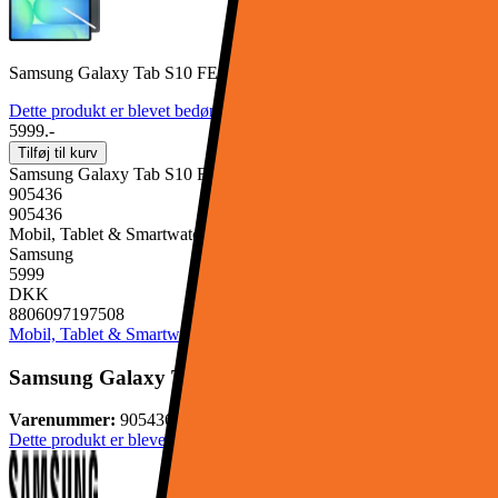
Samsung Galaxy Tab S10 FE+ WIFI tablet 8/128GB (Grå)
Dette produkt er blevet bedømt til 4.9 ud af 5 stjerner.
4.9
253
5999.-
Tilføj til kurv
Samsung Galaxy Tab S10 FE+ WIFI tablet 8/128GB (Grå)
905436
905436
Mobil, Tablet & Smartwatch, Tablet
Samsung
5999
DKK
8806097197508
Mobil, Tablet & Smartwatch
Tablet
Samsung Galaxy Tab S10 FE+ WIFI tablet 8/128GB 
Varenummer:
905436
Dette produkt er blevet bedømt til 4.9 ud af 5 stjerner.
4.9
253