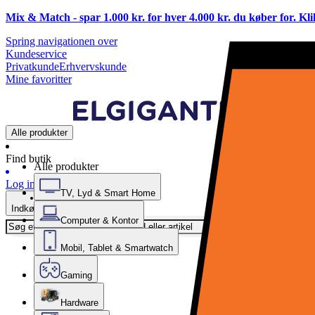
Mix & Match - spar 1.000 kr. for hver 4.000 kr. du køber for. Kl
Spring navigationen over
Kundeservice
Privatkunde
Erhvervskunde
Mine favoritter
Alle produkter
Find butik
Alle produkter
Log ind
TV, Lyd & Smart Home
Indkøbskurv
Computer & Kontor
Mobil, Tablet & Smartwatch
Gaming
Hardware