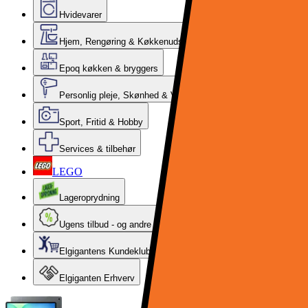
Hvidevarer
Hjem, Rengøring & Køkkenudstyr
Epoq køkken & bryggers
Personlig pleje, Skønhed & Velvære
Sport, Fritid & Hobby
Services & tilbehør
LEGO
Lageroprydning
Ugens tilbud - og andre gode priser
Elgigantens Kundeklub
Elgiganten Erhverv