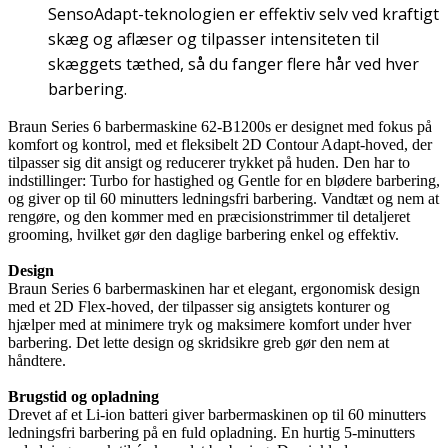
SensoAdapt-teknologien er effektiv selv ved kraftigt
skæg og aflæser og tilpasser intensiteten til
skæggets tæthed, så du fanger flere hår ved hver
barbering.
Braun Series 6 barbermaskine 62-B1200s er designet med fokus på
komfort og kontrol, med et fleksibelt 2D Contour Adapt-hoved, der
tilpasser sig dit ansigt og reducerer trykket på huden. Den har to
indstillinger: Turbo for hastighed og Gentle for en blødere barbering,
og giver op til 60 minutters ledningsfri barbering. Vandtæt og nem at
rengøre, og den kommer med en præcisionstrimmer til detaljeret
grooming, hvilket gør den daglige barbering enkel og effektiv.
Design
Braun Series 6 barbermaskinen har et elegant, ergonomisk design
med et 2D Flex-hoved, der tilpasser sig ansigtets konturer og
hjælper med at minimere tryk og maksimere komfort under hver
barbering. Det lette design og skridsikre greb gør den nem at
håndtere.
Brugstid og opladning
Drevet af et Li-ion batteri giver barbermaskinen op til 60 minutters
ledningsfri barbering på en fuld opladning. En hurtig 5-minutters