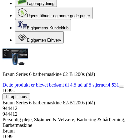
Lageroprydning
Ugens tilbud - og andre gode priser
Elgigantens Kundeklub
Elgiganten Erhverv
Braun Series 6 barbermaskine 62-B1200s (blå)
Dette produkt er blevet bedømt til 4.5 ud af 5 stjerner.
4.5
31
1699.-
Tilføj til kurv
Braun Series 6 barbermaskine 62-B1200s (blå)
944412
944412
Personlig pleje, Skønhed & Velvære, Barbering & hårfjerning,
Barbermaskine
Braun
1699