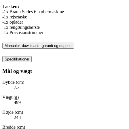
I æsken:
-1x Braun Series 6 barbermaskine
-1x rejsetaske
-1x oplader
-1x rengøringsbørste
-1x Præcisionstrimmer
Manualer, downloads, garanti og support
Specifikationer
Mål og vægt
Dybde (cm)
7.3
Vægt (g)
499
Højde (cm)
24.1
Bredde (cm)