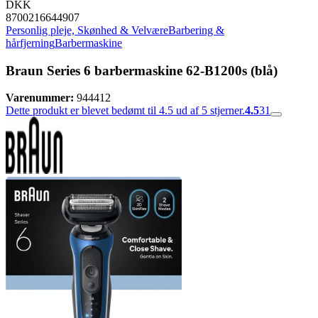
DKK
8700216644907
Personlig pleje, Skønhed & Velvære
Barbering &
hårfjerning
Barbermaskine
Braun Series 6 barbermaskine 62-B1200s (blå)
Varenummer:
944412
Dette produkt er blevet bedømt til 4.5 ud af 5 stjerner.
4.5
31