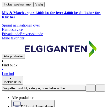
Indtast postnummer
Vælg
Mix & Match - spar 1.000 kr. for hver 4.000 kr. du køber for.
Klik
her
Spring navigationen over
Kundeservice
Privatkunde
Erhvervskunde
Mine favoritter
Alle produkter
Find butik
Log ind
Indkøbskurv
Alle produkter
TV, Lyd & Smart Home