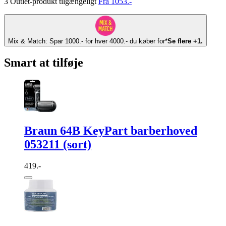
3 Outlet-produkt tilgængeligt
Fra 1053.-
Mix & Match: Spar 1000.- for hver 4000.- du køber for*
Se flere +1.
Smart at tilføje
Braun 64B KeyPart barberhoved
053211 (sort)
419.-