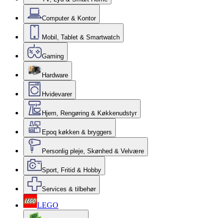
Computer & Kontor
Mobil, Tablet & Smartwatch
Gaming
Hardware
Hvidevarer
Hjem, Rengøring & Køkkenudstyr
Epoq køkken & bryggers
Personlig pleje, Skønhed & Velvære
Sport, Fritid & Hobby
Services & tilbehør
LEGO