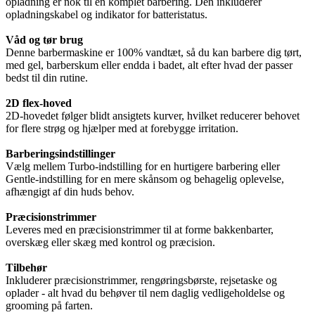
opladning er nok til én komplet barbering. Den inkluderer
opladningskabel og indikator for batteristatus.
Våd og tør brug
Denne barbermaskine er 100% vandtæt, så du kan barbere dig tørt,
med gel, barberskum eller endda i badet, alt efter hvad der passer
bedst til din rutine.
2D flex-hoved
2D-hovedet følger blidt ansigtets kurver, hvilket reducerer behovet
for flere strøg og hjælper med at forebygge irritation.
Barberingsindstillinger
Vælg mellem Turbo-indstilling for en hurtigere barbering eller
Gentle-indstilling for en mere skånsom og behagelig oplevelse,
afhængigt af din huds behov.
Præcisionstrimmer
Leveres med en præcisionstrimmer til at forme bakkenbarter,
overskæg eller skæg med kontrol og præcision.
Tilbehør
Inkluderer præcisionstrimmer, rengøringsbørste, rejsetaske og
oplader - alt hvad du behøver til nem daglig vedligeholdelse og
grooming på farten.